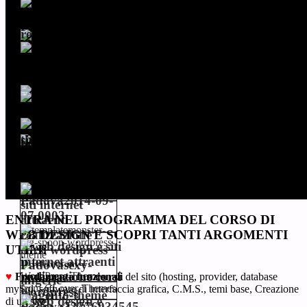
ENTRA NEL PROGRAMMA DEL CORSO DI
WEB DESIGN E SCOPRI TANTI ARGOMENTI
UTILI:
♥
Fondamenta funzionali
del sito (hosting, provider, database
mySql, software di interfaccia grafica, C.M.S., temi base, Creazione
di un sito).