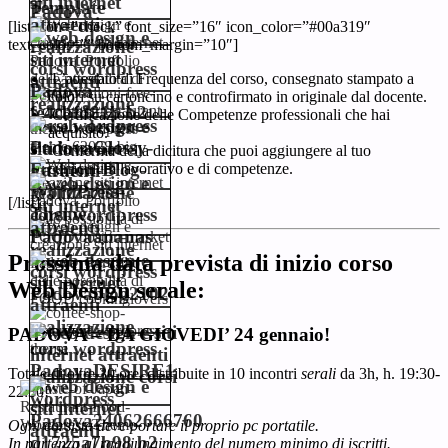
[list icon=”check” font_size=”16″ icon_color=”#00a319″
text_color=”” bottom_margin=”10″]
L’attestato di Frequenza del corso, consegnato stampato a
colori su cartoncino e controfirmato in originale dal docente.
Certificazione delle Competenze professionali che hai
acquisito.
Conferma della dicitura che puoi aggiungere al tuo
curriculum lavorativo e di competenze.
[/list]
Prossima data prevista di inizio
corso
Web Design serale:
PADOVA – DA GIOVEDI’ 24 gennaio!
Totale di oltre 30 ore, distribuite in 10 incontri
serali
da 3h, h. 19:30-
22:30!
Ogni corsista deve portare il proprio pc portatile.
In partenza al raggiungimento del numero minimo di iscritti.