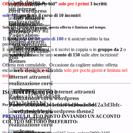
Offerta speciale
“early bid”
solo per i primi
3 iscritti:
solo 585
per tutto il corso di 10 incontri
Solo per i primi tre iscritti! questa offerta è limitata nel tempo.
Ti
basta
solo un acconto di 180
e ti assicuri subito la tua
prenotazione!
E se ti iscrivi a
due corsi
, o ti iscrivi in coppia o in
gruppo da 2
o
più persone, hai anche uno
sconto di 150
sulle altre iscrizioni!
Offerta non cumulabile. Occasione da cogliere subito: offerta
esclusiva
solo per 3 posti
, valida
solo per pochi giorni
e
limitata nel
tempo
.
ISCRIVITI SUBITO !
Per prenotare il tuo posto, invia ora la tua prenotazione.
PRENOTA
IL TUO POSTO INVIANDO UN ACCONTO
COL TUO METODO PREFERITO
: