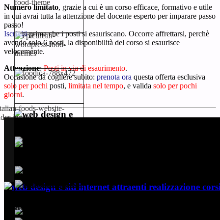
Numero limitato
, grazie a cui è un corso efficace, formativo e utile
in cui avrai tutta la attenzione del docente esperto per imparare passo
passo!
Iscriviti
prima che i posti si esauriscano. Occorre affrettarsi, perchè
avendo solo 6 posti, la disponibilità del corso si esaurisce
velocemente.
Attenzione
:
Posti in via di esaurimento
.
Occasione da cogliere subito:
prenota ora
questa offerta esclusiva
solo per pochi
posti
,
limitata nel tempo
, e valida
solo per pochi
giorni
.