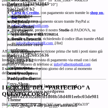
[list icon=”check” font_size=”16″ icon_color=”#00a319″
text_color=”” bottom_margin=”10″]
Carta di Credito
, con pagamento sicuro tramite lo
shop on-
line
del sito.
PayPal
, con un pagamento sicuro tramite PayPal a:
info@albertophstill.com
.
Direttamente
, presso il nostro
Studio
di PADOVA, su
appuntamento al
328/9596814
.
Bonifico B
ancario
, richiedendo il codice iBan tramite eMail
a:
info@albertophstill.com
.[/list]
Affrettati e prenota la tua iscrizione prima che tutti i posti siano già
occupati.
Invia poi copia della ricevuta di pagamento via email con i dati
anagrafici e numero di telefono a:
info@albertophstill.com
Il
saldo
andrà versato il primo giorno del corso al momento
dell’accredito.
I PERCHE’ DEL “PARTECIPO” A
QUESTO CORSO:
[list icon=”check” font_size=”16″ icon_color=”#00a319″