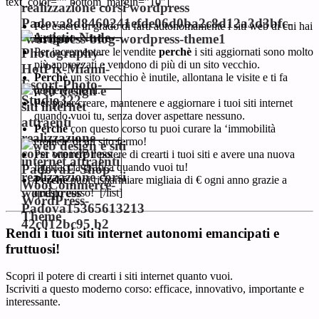
text_color=”” bottom_margin=”10″]
Per essere in grado di farti autonomamente i siti web di cui hai
bisogno!
Per incrementare le vendite
perchè
i siti aggiornati sono molto
più apprezzati e vendono di più di un sito vecchio.
Perchè
un sito vecchio è inutile, allontana le visite e ti fa
perdere clienti.
Per poter creare, mantenere e aggiornare i tuoi siti internet
quando vuoi tu, senza dover aspettare nessuno.
Perchè
con questo corso tu puoi curare la ‘immobilità
cronica’ di un sito fermo!
Per ottenere il potere di crearti i tuoi siti e avere una nuova
interfaccia grafica quando vuoi tu!
Perchè
puoi risparmiare migliaia di € ogni anno grazie a
questo corso! [/list]
Rendi i tuoi siti internet autonomi emancipati e
fruttuosi!
Scopri il potere di crearti i siti internet quanto vuoi.
Iscriviti a questo moderno corso: efficace, innovativo, importante e
interessante.