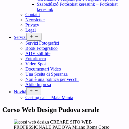
Szabadúszó Fotósokat keresünk – Fotósokat
keresünk
Contatti
Newsletter
Privacy
Legal
Open
Servizi
menu
Servizi Fotografici
Book Fotografico
ADV still-life
Fotoritocco
Video Spot
Documentari Video
Una Scelta di Speranza
Non è una politica per vecchi
Abile Impresa
Open
Novità
menu
Casting call – Mala Mania
Corso Web Design Padova serale