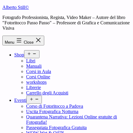
Skip
Alberto Still©
to
Fotografo Professionista, Regista, Video Maker – Autore del libro
content
"Fotoritocco Passo Passo" – Professore di Grafica e Comunicazione
Visiva
Menu
Close
Open
Shop
menu
Libri
Manuali
Corsi in Aula
Corsi Online
workshops
Librerie
Carrello degli Acquisti
Open
Eventi
menu
Corso di Fotoritocco a Padova
Uscita Fotografica Notturna
Quarantena Narrativa: Lezioni Online gratuite di
Fotografia!
Passeggiata Fotografica Gratuita
WOW Wet & Oil™