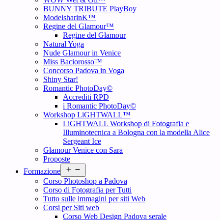
BUNNY TRIBUTE PlayBoy
ModelsharinK™
Regine del Glamour™
Regine del Glamour
Natural Yoga
Nude Glamour in Venice
Miss Baciorosso™
Concorso Padova in Voga
Shiny Star!
Romantic PhotoDay©
Accrediti RPD
i Romantic PhotoDay©
Workshop LiGHTWALL™
LiGHTWALL Workshop di Fotografia e
Illuminotecnica a Bologna con la modella Alice
Sergeant Ice
Glamour Venice con Sara
Proposte
Open
Formazione
menu
Corso Photoshop a Padova
Corso di Fotografia per Tutti
Tutto sulle immagini per siti Web
Corsi per Siti web
Corso Web Design Padova serale