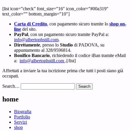
[list icon=”check” font_size=”16″ icon_color=”#00a319″
text_color=”” bottom_margin=”10″]
Carta di Credito
, con pagamento sicuro tramite lo
shop on-
line
del sito.
PayPal
, con un pagamento sicuro tramite PayPal a:
info@albertophstill.com
.
Direttamente
, presso lo
Studio
di PADOVA, su
appuntamento al 328/9596814.
Bonifico B
ancario
, richiedendo il codice iBan tramite eMail
a:
info@albertophstill.com
.[/list]
Affrettati a inviare la tua iscrizione prima che tutti i posti siano già
occupati.
Search…
home
Biografia
Portfolio
Servizi
shop