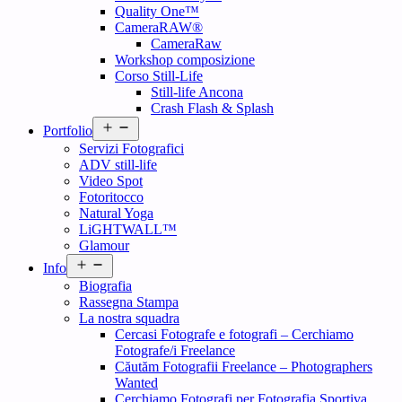
Quality One™
CameraRAW®
CameraRaw
Workshop composizione
Corso Still-Life
Still-life Ancona
Crash Flash & Splash
Open
Portfolio
menu
Servizi Fotografici
ADV still-life
Video Spot
Fotoritocco
Natural Yoga
LiGHTWALL™
Glamour
Open
Info
menu
Biografia
Rassegna Stampa
La nostra squadra
Cercasi Fotografe e fotografi – Cerchiamo
Fotografe/i Freelance
Căutăm Fotografii Freelance – Photographers
Wanted
Cerchiamo Fotografi per Fotografia Sportiva