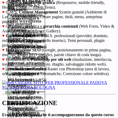
♥
Gestire la
interfaccia grafica
(Responsive, mobile-friendly,
Header, Footer… Effetti Testo).
♥
C.M.S.
Content Management
System gratuiti (Ambiente di
Lavoro e l’interfaccia, Creare pagine, titoli, menu, anteprima
pagine).
♥
Creazione, modifica e
gerarchia contenuti
(Web Form, Video &
Audio, Immagini rollover, Gallery).
♥
Creazione Siti
con i C.M.S. professionali (provider, dominio,
redirect, barre titolo, pannello inserisci, Temi personali, plugin
professionali).
♥
Indicizzazione SEO
(Google, posizionamento in prima pagina,
mozBar, Plugin SEO specifici, parole chiave di coda lunga).
♥
Fondamenti di
Photoshop per siti web
(risoluzione, interfaccia,
tonalità contrasto regolazioni, ritaglio, salvataggio ridotto web).
♥
Personalizzare Grafica
Raster con Photoshop (area di lavoro,
selezioni, Regolazioni Automatiche, Correzione colore selettiva).
CERTIFICAZIONE
Ecco le Certificazioni che ti accompagneranno da questo corso: