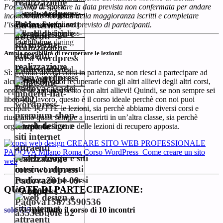
Possibilità di spostare la data prevista non confermata per andare
incontro alle necessità della maggioranza iscritti e completare
l’iscrizione del numero previsto di partecipanti.
Ampia possibilità di recuperare le lezioni!
Sì: avendo diversi corsi in partenza, se non riesci a partecipare ad
alcune lezioni, puoi recuperarle con gli altri allievi degli altri corsi,
oppure su appuntamento con altri allievi! Quindi, se non sempre sei
libero dal lavoro, questo è il corso ideale perchè con noi puoi
recupare TUTTE le lezioni, sia perchè abbiamo diversi corsi e
riusciamo quasi sempre a inserirti in un’altra classe, sia perchè
organizzare facilmente delle lezioni di recupero apposta.
QUOTE DI PARTECIPAZIONE:
solo 735
per tutto il corso di 10 incontri