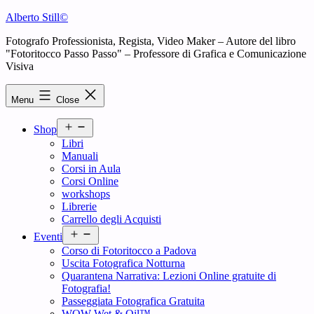
Skip
Alberto Still©
to
Fotografo Professionista, Regista, Video Maker – Autore del libro
content
"Fotoritocco Passo Passo" – Professore di Grafica e Comunicazione
Visiva
Menu
Close
Open
Shop
menu
Libri
Manuali
Corsi in Aula
Corsi Online
workshops
Librerie
Carrello degli Acquisti
Open
Eventi
menu
Corso di Fotoritocco a Padova
Uscita Fotografica Notturna
Quarantena Narrativa: Lezioni Online gratuite di
Fotografia!
Passeggiata Fotografica Gratuita
WOW Wet & Oil™