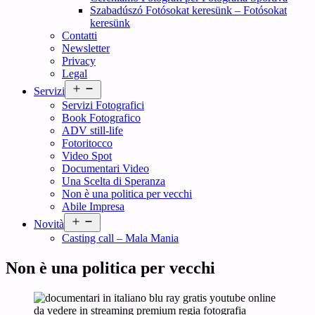
Szabadúszó Fotósokat keresünk – Fotósokat
keresünk
Contatti
Newsletter
Privacy
Legal
Open
Servizi
menu
Servizi Fotografici
Book Fotografico
ADV still-life
Fotoritocco
Video Spot
Documentari Video
Una Scelta di Speranza
Non è una politica per vecchi
Abile Impresa
Open
Novità
menu
Casting call – Mala Mania
Non è una politica per vecchi