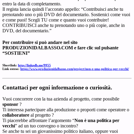
entro la data di completamento.
Il regista lancia quindi l’accorato appello: “Contribuisci anche tu
prenotando uno o più DVD del documentario. Sostienici come vuoi
e come puoi! Scegli TU come e quanto vuoi contribuire!
CONTRIBUISCI anche tu prenotando uno o più copie, anche in
DVD, del documentario.”
Per contribuire si può andare nel sito
PRODUZIONIDALBASSO.COM e fare clic sul pulsante
“SOSTIENI”
Shortlink:
http://linkpdb.me/9955
Link esteso:
https://www.produzionidalbasso.com/project/non-e-una-politica-per-vecchi/
Contattaci per ogni informazione o curiosità.
Vuoi concorrere con la tua azienda al progetto, come possibile
sponsor
?
Ti interessa partecipare alla produzione o proporti come operatore o
collaboratore
al progetto ?
Ti piacerebbe affrontare l’argomento “
Non è una politica per
vecchi
” ad un tuo convegno o incontro?
Se anche tu sei un giovanissimo politico italiano, oppure vuoi