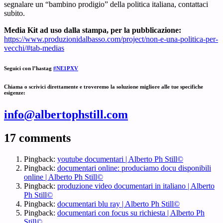
segnalare un “bambino prodigio” della politica italiana, contattaci
subito.
Media Kit ad uso dalla stampa, per la pubblicazione:
https://www.produzionidalbasso.com/project/non-e-una-politica-per-
vecchi/#tab-medias
Seguici con l’hastag
#NE1PXV
Chiama o scrivici direttamente e troveremo la soluzione migliore alle tue specifiche
esigenze:
info@albertophstill.com
17 comments
Pingback:
youtube documentari | Alberto Ph Still©
Pingback:
documentari online: produciamo docu disponibili
online | Alberto Ph Still©
Pingback:
produzione video documentari in italiano | Alberto
Ph Still©
Pingback:
documentari blu ray | Alberto Ph Still©
Pingback:
documentari con focus su richiesta | Alberto Ph
Still©