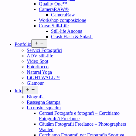
Quality One™
CameraRAW®
CameraRaw
Workshop composizione
Corso Still-Life
Still-life Ancona
Crash Flash & Splash
Open
Portfolio
menu
Servizi Fotografici
ADV still-life
Video Spot
Fotoritocco
Natural Yoga
LiGHTWALL™
Glamour
Open
Info
menu
Biografia
Rassegna Stampa
La nostra squadra
Cercasi Fotografe e fotografi – Cerchiamo
Fotografe/i Freelance
Căutăm Fotografii Freelance – Photographers
Wanted
Cerchiamo Fotografi per Fotografia Sportiva