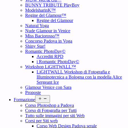
BUNNY TRIBUTE PlayBoy
ModelsharinK™
Regine del Glamour™
Regine del Glamour
Natural Yoga
Nude Glamour in Venice
Miss Baciorosso™
Concorso Padova in Voga
Shiny Star!
Romantic PhotoDay©
Accrediti RPD
i Romantic PhotoDay©
Workshop LiGHTWALL™
LiGHTWALL Workshop di Fotografia e
Illuminotecnica a Bologna con la modella Alice
Sergeant Ice
Glamour Venice con Sara
Proposte
Open
Formazione
menu
Corso Photoshop a Padova
Corso di Fotografia per Tutti
Tutto sulle immagini per siti Web
Corsi per Siti web
Corso Web Design Padova serale