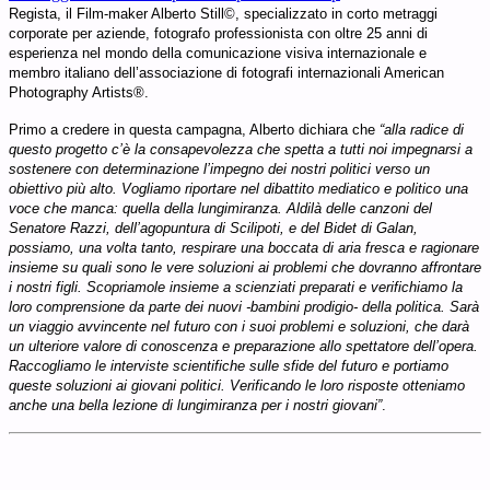
Regista, il Film-maker Alberto Still©, specializzato in corto metraggi
corporate per aziende, fotografo professionista con oltre 25 anni di
esperienza nel mondo della comunicazione visiva internazionale e
membro italiano dell’associazione di fotografi internazionali American
Photography Artists®.
Primo a credere in questa campagna, Alberto dichiara che
“alla radice di
questo progetto c’è la consapevolezza che spetta a tutti noi impegnarsi a
sostenere con determinazione l’impegno dei nostri politici verso un
obiettivo più alto. Vogliamo riportare nel dibattito mediatico e politico una
voce che manca: quella della lungimiranza. Aldilà delle canzoni del
Senatore Razzi, dell’agopuntura di Scilipoti, e del Bidet di Galan,
possiamo, una volta tanto, respirare una boccata di aria fresca e ragionare
insieme su quali sono le vere soluzioni ai problemi che dovranno affrontare
i nostri figli. Scopriamole insieme a scienziati preparati e verifichiamo la
loro comprensione da parte dei nuovi -bambini prodigio- della politica. Sarà
un viaggio avvincente nel futuro con i suoi problemi e soluzioni, che darà
un ulteriore valore di conoscenza e preparazione allo spettatore dell’opera.
Raccogliamo le interviste scientifiche sulle sfide del futuro e portiamo
queste soluzioni ai giovani politici. Verificando le loro risposte otteniamo
anche una bella lezione di lungimiranza per i nostri giovani”
.