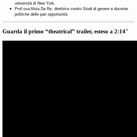
università di New York,
Prof.ssa Alisa Da Re, direttrice centro Studi di genere e docente
politiche delle pari opportunità.
Guarda il primo “theatrical” trailer, esteso a 2:14″