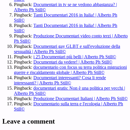
Pingback:
Documentari in tv se ne vedono abbastanza? |
Alberto Ph Still©
Pingback:
Tanti Documentari 2016 in Italia! | Alberto Ph
Still©
Pingback:
Tanti Documentari 2016 in Italia! | Alberto Ph
Still©
Pingback:
Produzione Documentari video conto terzi | Alberto
Ph Still©
Pingback:
Documentari gay GLBT e sull'evoluzione della
sessualità | Alberto Ph Still©
Pingback:
i 25 Documentari più belli | Alberto Ph Still©
Pingback:
Documentari da vedere! | Alberto Ph Still©
Pingback:
documentario con focus su terra politica migrazioni
guerre e riscaldamento globale | Alberto Ph Still©
Pingback:
Documentari interessanti? Cosa li rende
interessanti? | Alberto Ph Still©
Pingback:
documentari gratis: Non è una politica per vecchi |
Alberto Ph Still©
Pingback:
Produzione Documentari Italiani | Alberto Ph Still©
Pingback:
Documentario sulla terra e l'ecologia | Alberto Ph
Still©
Leave a comment