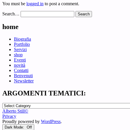
You must be
logged in
to post a comment.
Search…
home
Biografia
Portfolio
Servizi
shop
Eventi
novità
Contatti
Benvenuti
Newsletter
ARGOMENTI TEMATICI:
ARGOMENTI
TEMATICI:
Alberto Still©
Privacy
Proudly powered by
WordPress
.
Dark Mode: