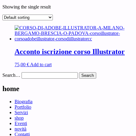
Showing the single result
Acconto iscrizione corso Illustrator
75,00
€
Add to cart
Search…
home
Biografia
Portfolio
Servizi
shop
Eventi
novità
Contatti