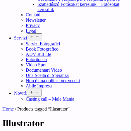
Szabadúszó Fotósokat keresünk – Fotósokat
keresünk
Contatti
Newsletter
Privacy
Legal
Open
Servizi
menu
Servizi Fotografici
Book Fotografico
ADV still-life
Fotoritocco
Video Spot
Documentari Video
Una Scelta di Speranza
Non è una politica per vecchi
Abile Impresa
Open
Novità
menu
Casting call – Mala Mania
Home
/ Products tagged “Illustrator”
Illustrator