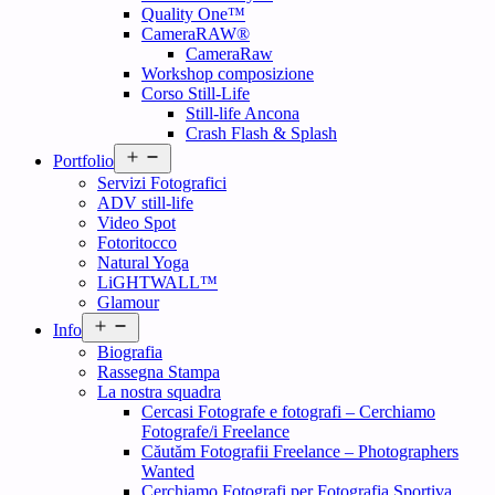
Quality One™
CameraRAW®
CameraRaw
Workshop composizione
Corso Still-Life
Still-life Ancona
Crash Flash & Splash
Open
Portfolio
menu
Servizi Fotografici
ADV still-life
Video Spot
Fotoritocco
Natural Yoga
LiGHTWALL™
Glamour
Open
Info
menu
Biografia
Rassegna Stampa
La nostra squadra
Cercasi Fotografe e fotografi – Cerchiamo
Fotografe/i Freelance
Căutăm Fotografii Freelance – Photographers
Wanted
Cerchiamo Fotografi per Fotografia Sportiva