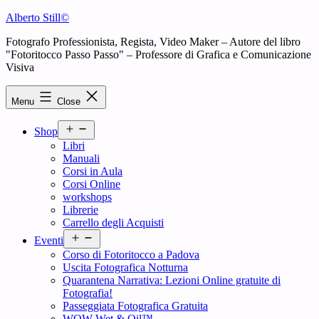
Skip
Alberto Still©
to
Fotografo Professionista, Regista, Video Maker – Autore del libro
content
"Fotoritocco Passo Passo" – Professore di Grafica e Comunicazione
Visiva
Menu
Close
Open
Shop
menu
Libri
Manuali
Corsi in Aula
Corsi Online
workshops
Librerie
Carrello degli Acquisti
Open
Eventi
menu
Corso di Fotoritocco a Padova
Uscita Fotografica Notturna
Quarantena Narrativa: Lezioni Online gratuite di
Fotografia!
Passeggiata Fotografica Gratuita
WOW Wet & Oil™