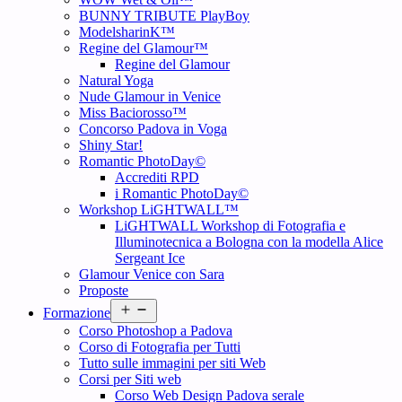
BUNNY TRIBUTE PlayBoy
ModelsharinK™
Regine del Glamour™
Regine del Glamour
Natural Yoga
Nude Glamour in Venice
Miss Baciorosso™
Concorso Padova in Voga
Shiny Star!
Romantic PhotoDay©
Accrediti RPD
i Romantic PhotoDay©
Workshop LiGHTWALL™
LiGHTWALL Workshop di Fotografia e
Illuminotecnica a Bologna con la modella Alice
Sergeant Ice
Glamour Venice con Sara
Proposte
Open
Formazione
menu
Corso Photoshop a Padova
Corso di Fotografia per Tutti
Tutto sulle immagini per siti Web
Corsi per Siti web
Corso Web Design Padova serale