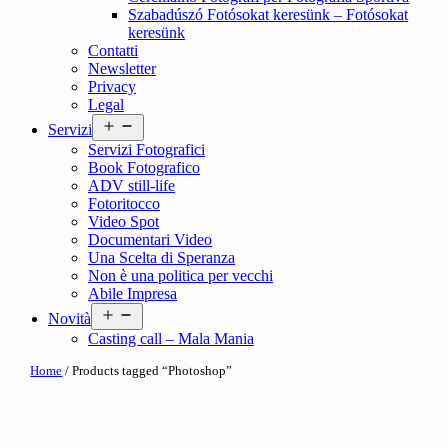
Szabadúszó Fotósokat keresünk – Fotósokat
keresünk
Contatti
Newsletter
Privacy
Legal
Open
Servizi
menu
Servizi Fotografici
Book Fotografico
ADV still-life
Fotoritocco
Video Spot
Documentari Video
Una Scelta di Speranza
Non è una politica per vecchi
Abile Impresa
Open
Novità
menu
Casting call – Mala Mania
Home
/ Products tagged “Photoshop”