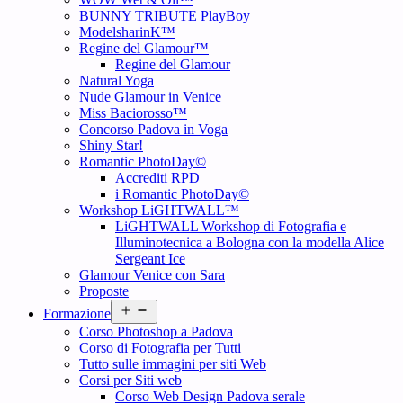
BUNNY TRIBUTE PlayBoy
ModelsharinK™
Regine del Glamour™
Regine del Glamour
Natural Yoga
Nude Glamour in Venice
Miss Baciorosso™
Concorso Padova in Voga
Shiny Star!
Romantic PhotoDay©
Accrediti RPD
i Romantic PhotoDay©
Workshop LiGHTWALL™
LiGHTWALL Workshop di Fotografia e
Illuminotecnica a Bologna con la modella Alice
Sergeant Ice
Glamour Venice con Sara
Proposte
Open
Formazione
menu
Corso Photoshop a Padova
Corso di Fotografia per Tutti
Tutto sulle immagini per siti Web
Corsi per Siti web
Corso Web Design Padova serale