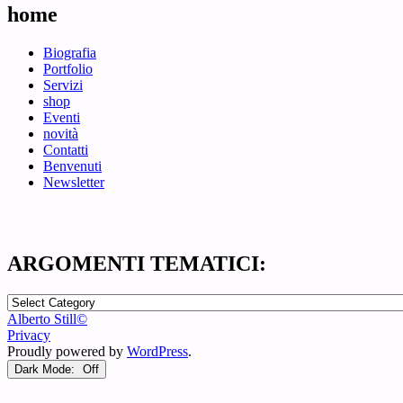
home
Biografia
Portfolio
Servizi
shop
Eventi
novità
Contatti
Benvenuti
Newsletter
ARGOMENTI TEMATICI:
ARGOMENTI
TEMATICI:
Alberto Still©
Privacy
Proudly powered by
WordPress
.
Dark Mode: