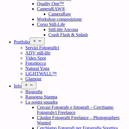
Quality One™
CameraRAW®
CameraRaw
Workshop composizione
Corso Still-Life
Still-life Ancona
Crash Flash & Splash
Open
Portfolio
menu
Servizi Fotografici
ADV still-life
Video Spot
Fotoritocco
Natural Yoga
LiGHTWALL™
Glamour
Open
Info
menu
Biografia
Rassegna Stampa
La nostra squadra
Cercasi Fotografe e fotografi – Cerchiamo
Fotografe/i Freelance
Căutăm Fotografii Freelance – Photographers
Wanted
Cerchiamo Fotografi per Fotografia Sportiva