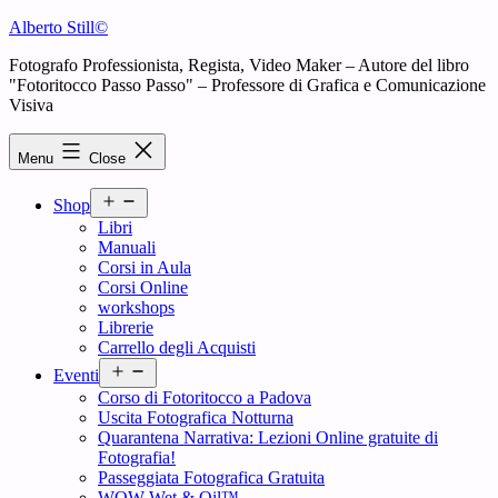
Skip
Alberto Still©
to
Fotografo Professionista, Regista, Video Maker – Autore del libro
content
"Fotoritocco Passo Passo" – Professore di Grafica e Comunicazione
Visiva
Menu
Close
Open
Shop
menu
Libri
Manuali
Corsi in Aula
Corsi Online
workshops
Librerie
Carrello degli Acquisti
Open
Eventi
menu
Corso di Fotoritocco a Padova
Uscita Fotografica Notturna
Quarantena Narrativa: Lezioni Online gratuite di
Fotografia!
Passeggiata Fotografica Gratuita
WOW Wet & Oil™