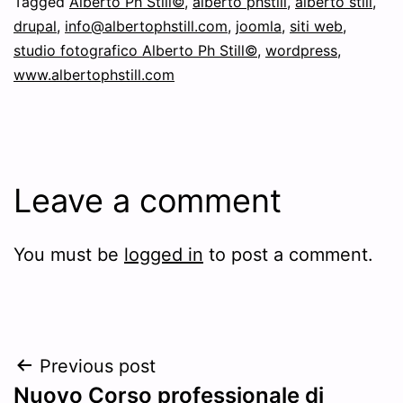
Tagged
Alberto Ph Still©
,
alberto phstill
,
alberto still
,
drupal
,
info@albertophstill.com
,
joomla
,
siti web
,
studio fotografico Alberto Ph Still©
,
wordpress
,
www.albertophstill.com
Leave a comment
You must be
logged in
to post a comment.
Post
Previous post
Nuovo Corso professionale di