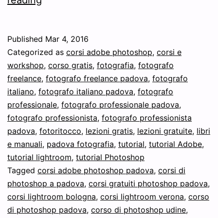
reading
Photoshop
per
Published
Mar 4, 2016
creare
Categorized as
corsi adobe photoshop
,
corsi e
grafiche
workshop
,
corso gratis
,
fotografia
,
fotografo
freelance
,
fotografo freelance padova
,
fotografo
e
italiano
,
fotografo italiano padova
,
fotografo
impaginare
professionale
,
fotografo professionale padova
,
composit
fotografo professionista
,
fotografo professionista
padova
,
fotoritocco
,
lezioni gratis
,
lezioni gratuite
,
libri
e manuali
,
padova fotografia
,
tutorial
,
tutorial Adobe
,
tutorial lightroom
,
tutorial Photoshop
Tagged
corsi adobe photoshop padova
,
corsi di
photoshop a padova
,
corsi gratuiti photoshop padova
,
corsi lightroom bologna
,
corsi lightroom verona
,
corso
di photoshop padova
,
corso di photoshop udine
,