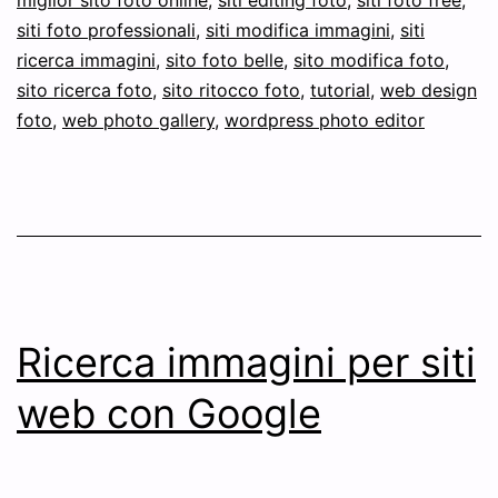
miglior sito foto online
,
siti editing foto
,
siti foto free
,
siti foto professionali
,
siti modifica immagini
,
siti
ricerca immagini
,
sito foto belle
,
sito modifica foto
,
sito ricerca foto
,
sito ritocco foto
,
tutorial
,
web design
foto
,
web photo gallery
,
wordpress photo editor
Ricerca immagini per siti
web con Google