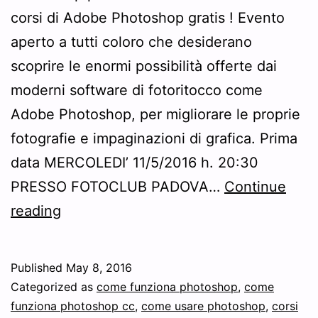
corsi di Adobe Photoshop gratis ! Evento
aperto a tutti coloro che desiderano
scoprire le enormi possibilità offerte dai
moderni software di fotoritocco come
Adobe Photoshop, per migliorare le proprie
fotografie e impaginazioni di grafica. Prima
data MERCOLEDI’ 11/5/2016 h. 20:30
PRESSO FOTOCLUB PADOVA…
Continue
Seminario
reading
gratuito!
Lezione
Published
May 8, 2016
gratuita
Categorized as
come funziona photoshop
,
come
di
funziona photoshop cc
,
come usare photoshop
,
corsi