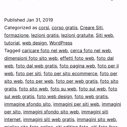
dime
foto
Published
Jan 31, 2019
sito
Categorized as
corsi
,
corso gratis
,
Creare Siti
,
web
formazione
,
lezioni gratis
,
lezioni gratuite
,
Siti web
,
tutorial
,
web design
,
WordPress
e
Tagged
caricare foto nel web
,
cerca foto nel web
,
misu
dimensioni foto sito web
,
effetti foto web
,
foto dal
foto
web
,
foto dal web gratis
,
foto pagina web
,
foto per il
web
,
foto per siti
,
foto per sito ecommerce
,
foto per
web
sito web
,
foto per web
,
foto per web gratis
,
foto sito
gratis
,
foto sito web
,
foto su web
,
foto sul web
,
foto
sul web gratis
,
foto web design
,
foto web gratis
,
immagine sfondo sito
,
immagini per siti web
,
immagini
per sito
,
immagini sfondo sito web
,
immagini siti
internet
,
immagini siti web gratis
,
immagini sito web
,