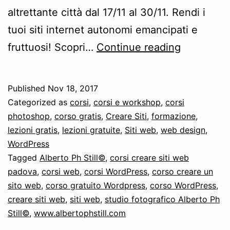
altrettante città dal 17/11 al 30/11. Rendi i
tuoi siti internet autonomi emancipati e
A
fruttuosi! Scopri…
Continue reading
GRANDE
RICHIEST
Published
Nov 18, 2017
TORNA:
Categorized as
corsi
,
corsi e workshop
,
corsi
CORSO
photoshop
,
corso gratis
,
Creare Siti
,
formazione
,
lezioni gratis
,
lezioni gratuite
,
Siti web
,
web design
,
GRATUIT
WordPress
PER
Tagged
Alberto Ph Still©
,
corsi creare siti web
CREARE
padova
,
corsi web
,
corsi WordPress
,
corso creare un
sito web
,
corso gratuito Wordpress
,
corso WordPress
UN
,
creare siti web
,
siti web
,
studio fotografico Alberto Ph
SITO
Still©
,
www.albertophstill.com
WEB!