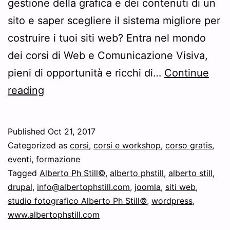
gestione della grafica e dei contenuti di un
sito e saper scegliere il sistema migliore per
costruire i tuoi siti web? Entra nel mondo
dei corsi di Web e Comunicazione Visiva,
pieni di opportunità e ricchi di…
Continue
Nuovo
reading
corso
gratuito:
Published
Oct 21, 2017
Come
Categorized as
corsi
,
corsi e workshop
,
corso gratis
,
creare
eventi
,
formazione
Tagged
Alberto Ph Still©
,
alberto phstill
,
alberto still
,
un
drupal
,
info@albertophstill.com
,
joomla
,
siti web
,
sito
studio fotografico Alberto Ph Still©
,
wordpress
,
web!
www.albertophstill.com