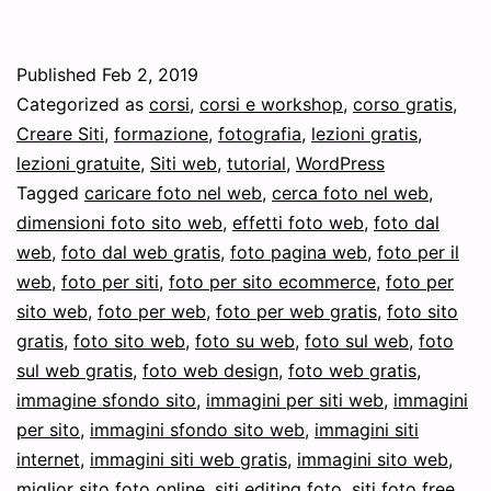
scaricare
immagini
Published
Feb 2, 2019
senza
Categorized as
corsi
,
corsi e workshop
,
corso gratis
,
copyright
Creare Siti
,
formazione
,
fotografia
,
lezioni gratis
,
lezioni gratuite
,
Siti web
,
tutorial
,
WordPress
da
Tagged
caricare foto nel web
,
cerca foto nel web
,
Google
dimensioni foto sito web
,
effetti foto web
,
foto dal
web
,
foto dal web gratis
,
foto pagina web
,
foto per il
web
,
foto per siti
,
foto per sito ecommerce
,
foto per
sito web
,
foto per web
,
foto per web gratis
,
foto sito
gratis
,
foto sito web
,
foto su web
,
foto sul web
,
foto
sul web gratis
,
foto web design
,
foto web gratis
,
immagine sfondo sito
,
immagini per siti web
,
immagini
per sito
,
immagini sfondo sito web
,
immagini siti
internet
,
immagini siti web gratis
,
immagini sito web
,
miglior sito foto online
,
siti editing foto
,
siti foto free
,