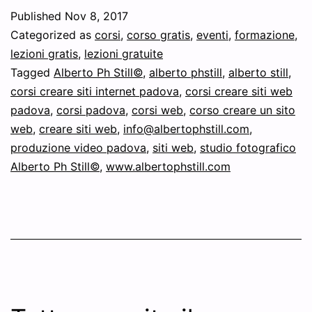
corso
Published
Nov 8, 2017
Come
Categorized as
corsi
,
corso gratis
,
eventi
,
formazione
,
creare
lezioni gratis
,
lezioni gratuite
Tagged
Alberto Ph Still©
,
alberto phstill
,
alberto still
,
un
corsi creare siti internet padova
,
corsi creare siti web
sito
padova
,
corsi padova
,
corsi web
,
corso creare un sito
Web
web
,
creare siti web
,
info@albertophstill.com
,
produzione video padova
è
,
siti web
,
studio fotografico
Alberto Ph Still©
,
www.albertophstill.com
tutto
esaurito,
ci
dispiace
e
cercheremo