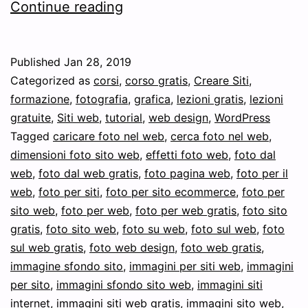
Ricerca
Continue reading
immagini
per
Published
Jan 28, 2019
siti
Categorized as
corsi
,
corso gratis
,
Creare Siti
,
web
formazione
,
fotografia
,
grafica
,
lezioni gratis
,
lezioni
gratuite
,
Siti web
,
tutorial
,
web design
,
WordPress
con
Tagged
caricare foto nel web
,
cerca foto nel web
,
Google
dimensioni foto sito web
,
effetti foto web
,
foto dal
web
,
foto dal web gratis
,
foto pagina web
,
foto per il
web
,
foto per siti
,
foto per sito ecommerce
,
foto per
sito web
,
foto per web
,
foto per web gratis
,
foto sito
gratis
,
foto sito web
,
foto su web
,
foto sul web
,
foto
sul web gratis
,
foto web design
,
foto web gratis
,
immagine sfondo sito
,
immagini per siti web
,
immagini
per sito
,
immagini sfondo sito web
,
immagini siti
internet
,
immagini siti web gratis
,
immagini sito web
,