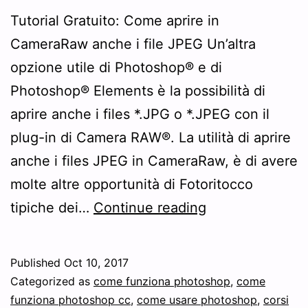
Tutorial Gratuito: Come aprire in
CameraRaw anche i file JPEG Un’altra
opzione utile di Photoshop® e di
Photoshop® Elements è la possibilità di
aprire anche i files *.JPG o *.JPEG con il
plug-in di Camera RAW®. La utilità di aprire
anche i files JPEG in CameraRaw, è di avere
molte altre opportunità di Fotoritocco
Come
tipiche dei…
Continue reading
aprire
in
Published
Oct 10, 2017
CameraRaw
Categorized as
come funziona photoshop
,
come
anche
funziona photoshop cc
,
come usare photoshop
,
corsi