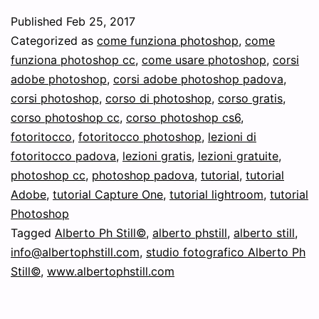
profondità
Published
Feb 25, 2017
dei
Categorized as
come funziona photoshop
,
come
files
funziona photoshop cc
,
come usare photoshop
,
corsi
adobe photoshop
,
corsi adobe photoshop padova
,
Raster,
corsi photoshop
,
corso di photoshop
,
corso gratis
,
JPEG,
corso photoshop cc
,
corso photoshop cs6
,
DNG
fotoritocco
,
fotoritocco photoshop
,
lezioni di
fotoritocco padova
,
lezioni gratis
,
lezioni gratuite
e
,
photoshop cc
,
photoshop padova
,
tutorial
,
tutorial
Raw
Adobe
,
tutorial Capture One
,
tutorial lightroom
,
tutorial
e
Photoshop
le
Tagged
Alberto Ph Still©
,
alberto phstill
,
alberto still
,
info@albertophstill.com
,
studio fotografico Alberto Ph
differenze.
Still©
,
www.albertophstill.com