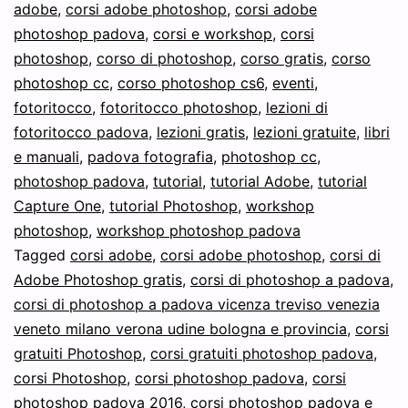
adobe
,
corsi adobe photoshop
,
corsi adobe
Photoshop
photoshop padova
,
corsi e workshop
,
corsi
per
photoshop
,
corso di photoshop
,
corso gratis
,
corso
tutti
photoshop cc
,
corso photoshop cs6
,
eventi
,
fotoritocco
al
,
fotoritocco photoshop
,
lezioni di
fotoritocco padova
,
lezioni gratis
,
lezioni gratuite
,
libri
FOTORITOCCO
e manuali
,
padova fotografia
,
photoshop cc
,
DAY™
photoshop padova
,
tutorial
,
tutorial Adobe
,
tutorial
aperto
Capture One
,
tutorial Photoshop
,
workshop
photoshop
,
workshop photoshop padova
a
Tagged
corsi adobe
,
corsi adobe photoshop
,
corsi di
tutti
Adobe Photoshop gratis
,
corsi di photoshop a padova
,
corsi di photoshop a padova vicenza treviso venezia
veneto milano verona udine bologna e provincia
,
corsi
gratuiti Photoshop
,
corsi gratuiti photoshop padova
,
corsi Photoshop
,
corsi photoshop padova
,
corsi
photoshop padova 2016
,
corsi photoshop padova e