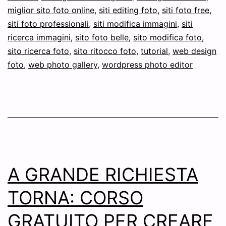
miglior sito foto online
,
siti editing foto
,
siti foto free
,
siti foto professionali
,
siti modifica immagini
,
siti
ricerca immagini
,
sito foto belle
,
sito modifica foto
,
sito ricerca foto
,
sito ritocco foto
,
tutorial
,
web design
foto
,
web photo gallery
,
wordpress photo editor
A GRANDE RICHIESTA
TORNA: CORSO
GRATUITO PER CREARE