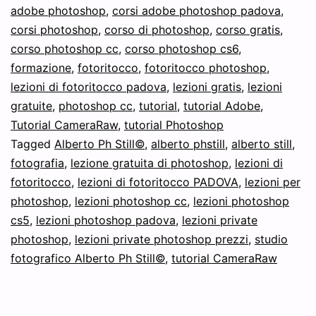
adobe photoshop
,
corsi adobe photoshop padova
,
i
corsi photoshop
,
corso di photoshop
,
corso gratis
,
file
corso photoshop cc
,
corso photoshop cs6
,
JPEG:
formazione
,
fotoritocco
,
fotoritocco photoshop
,
lezioni di fotoritocco padova
,
lezioni gratis
Tutorial
,
lezioni
gratuite
,
photoshop cc
,
tutorial
,
tutorial Adobe
,
Gratuito
Tutorial CameraRaw
,
tutorial Photoshop
Tagged
Alberto Ph Still©
,
alberto phstill
,
alberto still
,
fotografia
,
lezione gratuita di photoshop
,
lezioni di
fotoritocco
,
lezioni di fotoritocco PADOVA
,
lezioni per
photoshop
,
lezioni photoshop cc
,
lezioni photoshop
cs5
,
lezioni photoshop padova
,
lezioni private
photoshop
,
lezioni private photoshop prezzi
,
studio
fotografico Alberto Ph Still©
,
tutorial CameraRaw