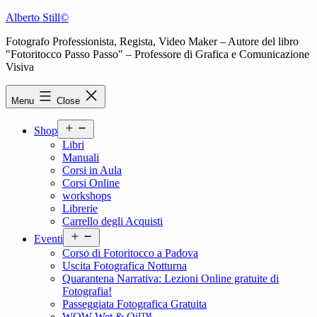
Skip
Alberto Still©
to
Fotografo Professionista, Regista, Video Maker – Autore del libro
content
"Fotoritocco Passo Passo" – Professore di Grafica e Comunicazione
Visiva
Menu
Close
Open
Shop
menu
Libri
Manuali
Corsi in Aula
Corsi Online
workshops
Librerie
Carrello degli Acquisti
Open
Eventi
menu
Corso di Fotoritocco a Padova
Uscita Fotografica Notturna
Quarantena Narrativa: Lezioni Online gratuite di
Fotografia!
Passeggiata Fotografica Gratuita
WOW Wet & Oil™