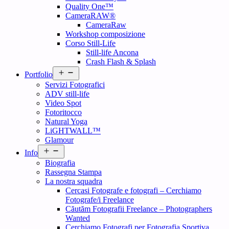
Quality One™
CameraRAW®
CameraRaw
Workshop composizione
Corso Still-Life
Still-life Ancona
Crash Flash & Splash
Open
Portfolio
menu
Servizi Fotografici
ADV still-life
Video Spot
Fotoritocco
Natural Yoga
LiGHTWALL™
Glamour
Open
Info
menu
Biografia
Rassegna Stampa
La nostra squadra
Cercasi Fotografe e fotografi – Cerchiamo
Fotografe/i Freelance
Căutăm Fotografii Freelance – Photographers
Wanted
Cerchiamo Fotografi per Fotografia Sportiva