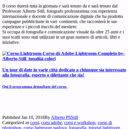
Il corso durerà tutta la giornata e sarà tenuto da e sarà tenuto dal
Professore Alberto Still, fotografo professionista con esperienza
internazionale e docente di comunicazione digitale che ha prodotto
campagne pubblicitarie in vari continenti, che racconterà le sue
esperienze e i piccoli trucchi del mestiere.
Si occupa di fotografia e comunicazione visuale da oltre 25 anni e i
suoi scatti sono stati utilizzati in un gran numero di articoli, libri e
iniziative.
Un tour di date in varie città
dedicato a chiunque sia interessato
alla fotografia, esperto o dilettante che sia!
Qui il programma dettagliato del corso.
Published
Jan 10, 2018
By
Alberto PhStill
Categorized as
corsi
,
corsi adobe
,
corsi e workshop
,
corso di
photoshop
,
corso lightroom padova
,
fotografia
,
tutorial lightroom