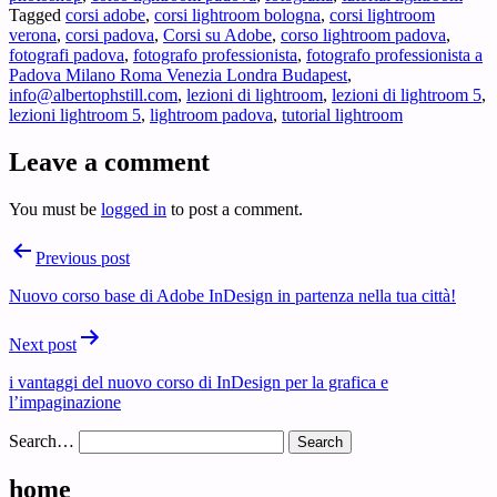
Tagged
corsi adobe
,
corsi lightroom bologna
,
corsi lightroom
verona
,
corsi padova
,
Corsi su Adobe
,
corso lightroom padova
,
fotografi padova
,
fotografo professionista
,
fotografo professionista a
Padova Milano Roma Venezia Londra Budapest
,
info@albertophstill.com
,
lezioni di lightroom
,
lezioni di lightroom 5
,
lezioni lightroom 5
,
lightroom padova
,
tutorial lightroom
Leave a comment
You must be
logged in
to post a comment.
Post
Previous post
navigation
Nuovo corso base di Adobe InDesign in partenza nella tua città!
Next post
i vantaggi del nuovo corso di InDesign per la grafica e
l’impaginazione
Search…
home