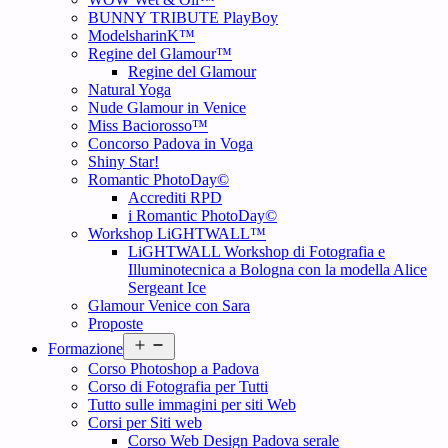
BUNNY TRIBUTE PlayBoy
ModelsharinK™
Regine del Glamour™
Regine del Glamour
Natural Yoga
Nude Glamour in Venice
Miss Baciorosso™
Concorso Padova in Voga
Shiny Star!
Romantic PhotoDay©
Accrediti RPD
i Romantic PhotoDay©
Workshop LiGHTWALL™
LiGHTWALL Workshop di Fotografia e
Illuminotecnica a Bologna con la modella Alice
Sergeant Ice
Glamour Venice con Sara
Proposte
Open
Formazione
menu
Corso Photoshop a Padova
Corso di Fotografia per Tutti
Tutto sulle immagini per siti Web
Corsi per Siti web
Corso Web Design Padova serale