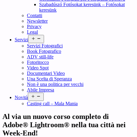
Szabadúszó Fotósokat keresünk – Fotósokat
keresünk
Contatti
Newsletter
Privacy
Legal
Open
Servizi
menu
Servizi Fotografici
Book Fotografico
ADV still-life
Fotoritocco
Video Spot
Documentari Video
Una Scelta di Speranza
Non è una politica per vecchi
Abile Impresa
Open
Novità
menu
Casting call – Mala Mania
Al via un nuovo corso completo di
Adobe® Lightroom® nella tua città nei
Week-End!