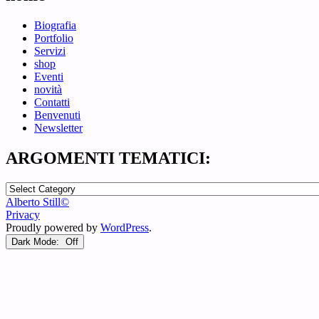
Biografia
Portfolio
Servizi
shop
Eventi
novità
Contatti
Benvenuti
Newsletter
ARGOMENTI TEMATICI:
ARGOMENTI
TEMATICI:
Alberto Still©
Privacy
Proudly powered by
WordPress
.
Dark Mode: