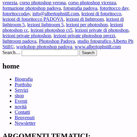
venezia
,
corso photoshop verona
,
corso photoshop vicenza
,
formazione photoshop padova
,
fotografia padova
,
fotoritocco day
,
fotoritoccoday
,
info@albertophstill.com
,
lezioni di fotoritocco
,
lezioni di fotoritocco PADOVA
,
lezioni di lightroom
,
lezioni di
lightroom 5
,
lezioni lightroom 5
,
lezioni per photoshop
,
lezioni
photoshop cc
,
lezioni photoshop cs5
,
lezioni private di photoshop
,
lezioni private photoshop
,
lezioni private photoshop prezzi
,
lightroom padova
,
Photoshop Padova
,
studio fotografico Alberto Ph
Still©
,
workshop photoshop padova
,
www.albertophstill.com
Search…
home
Biografia
Portfolio
Servizi
shop
Eventi
novità
Contatti
Benvenuti
Newsletter
ARGOMENTI TEMATICI: