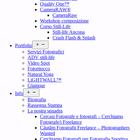
Quality One™
CameraRAW®
CameraRaw
Workshop composizione
Corso Still-Life
Still-life Ancona
Crash Flash & Splash
Open
Portfolio
menu
Servizi Fotografici
ADV still-life
Video Spot
Fotoritocco
Natural Yoga
LiGHTWALL™
Glamour
Open
Info
menu
Biografia
Rassegna Stampa
La nostra squadra
Cercasi Fotografe e fotografi – Cerchiamo
Fotografe/i Freelance
Căutăm Fotografii Freelance – Photographers
Wanted
Cerchiamo Fotografi per Fotografia Sportiva