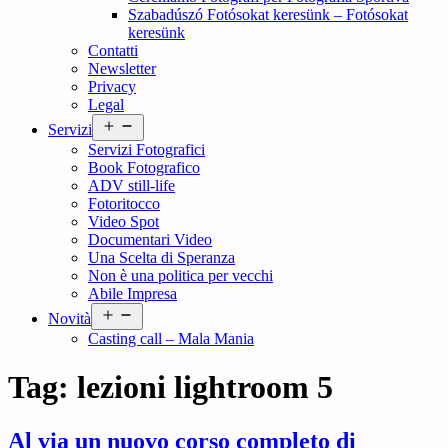
Szabadúszó Fotósokat keresünk – Fotósokat
keresünk
Contatti
Newsletter
Privacy
Legal
Open
Servizi
menu
Servizi Fotografici
Book Fotografico
ADV still-life
Fotoritocco
Video Spot
Documentari Video
Una Scelta di Speranza
Non è una politica per vecchi
Abile Impresa
Open
Novità
menu
Casting call – Mala Mania
Tag:
lezioni lightroom 5
Al via un nuovo corso completo di