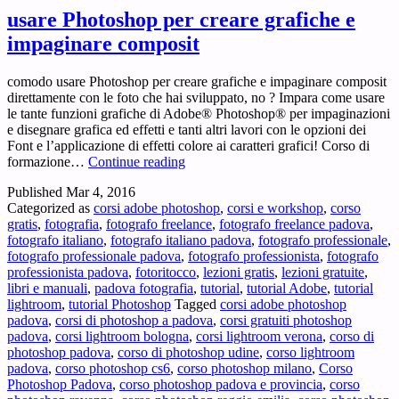
nei
usare Photoshop per creare grafiche e
Week-
impaginare composit
End!
comodo usare Photoshop per creare grafiche e impaginare composit
direttamente con le foto che hai sviluppato, no ? Impara come usare
le tante funzioni grafiche di Adobe® Photoshop® per impaginazioni
e disegnare grafica ed effetti e tanti altri lavori con le opzioni dei
Font e l’applicazione di effetti colore ai caratteri grafici! Corso di
usare
formazione…
Continue reading
Photoshop
Published
Mar 4, 2016
per
Categorized as
corsi adobe photoshop
,
corsi e workshop
,
corso
creare
gratis
,
fotografia
,
fotografo freelance
,
fotografo freelance padova
,
grafiche
fotografo italiano
,
fotografo italiano padova
,
fotografo professionale
,
e
fotografo professionale padova
,
fotografo professionista
,
fotografo
impaginare
professionista padova
,
fotoritocco
,
lezioni gratis
,
lezioni gratuite
,
composit
libri e manuali
,
padova fotografia
,
tutorial
,
tutorial Adobe
,
tutorial
lightroom
,
tutorial Photoshop
Tagged
corsi adobe photoshop
padova
,
corsi di photoshop a padova
,
corsi gratuiti photoshop
padova
,
corsi lightroom bologna
,
corsi lightroom verona
,
corso di
photoshop padova
,
corso di photoshop udine
,
corso lightroom
padova
,
corso photoshop cs6
,
corso photoshop milano
,
Corso
Photoshop Padova
,
corso photoshop padova e provincia
,
corso