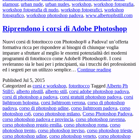
glamour
,
urban nude
,
urban nudes
,
workshop
,
workshop fotografia
,
workshop fotografia di nudo
,
workshop fotografici
,
workshop
fotografico
,
workshop photoshop padova
,
www.albertophstill.com
Riprendono i corsi di Adobe Photoshop
Nuovi corsi di fotoritocco con Photoshop® a Padova! un’offerta
formativa ricca per rispondere ai bisogni di chiunque voglia
imparare a sfruttare al meglio le enormi potenzialità dei moderni
programmi di fotoritocco come Adobe® Photoshop®. I corsi
sveleranno sia le basi per i principianti, sia i trucchi dei professionisti
Riprendono
ed i segreti per un utilizzo semplice…
Continue reading
i
Published
Jul 5, 2015
corsi
Categorized as
corsi e workshop
,
fotoritocco
Tagged
Alberto Ph
di
Still©
,
alberto phstill
,
alberto still
,
corsi adobe photoshop padova
,
Adobe
corsi di photoshop a padova
,
corsi gratuiti photoshop padova
,
corsi
Photoshop
lightroom bologna
,
corsi lightroom verona
,
corso di photoshop
padova
,
corso di photoshop udine
,
corso lightroom padova
,
corso
photoshop cs6
,
corso photoshop milano
,
Corso Photoshop Padova
,
corso photoshop padova e provincia
,
corso photoshop ravenna
,
corso photoshop reggio emilia
,
corso photoshop roma
,
corso
photoshop trento
,
corso photoshop treviso
,
corso photoshop trieste
,
corso photoshop udine
,
corso photoshop veneto
,
corso photoshop