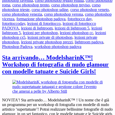
photoshop ravenna
,
corso photoshop reggio emilia
,
corso photoshop
roma
,
corso photoshop trento
,
corso photoshop treviso
,
corso
photoshop trieste
,
corso photoshop udine
,
corso photoshop veneto
,
corso photoshop venezia
,
corso photoshop verona
,
corso photoshop
vicenza
,
formazione photoshop padova
,
fotoritocco day
,
fotoritoccoday
,
lezioni di fotoritocco
,
lezioni di fotoritocco
PADOVA
,
lezioni di lightroom
,
lezioni di lightroom 5
,
lezioni
lightroom 5
,
lezioni per photoshop
,
lezioni photoshop cc
,
lezioni
photoshop cs5
,
lezioni private di photoshop
,
lezioni private
photoshop
,
lezioni private photoshop prezzi
,
lightroom padova
,
Photoshop Padova
,
workshop photoshop padova
Sta arrivando… ModelsharinK™!
Workshop di fotografia di nudo glamour
con modelle tatuate e Suicide Girls!
NOVITA’! Sta arrivando… ModelsharinK™ ! Un nome che è già
un programma per un workshop di fotografia con modelle di nudo
artistico ‘supertatuate’! Potrai realizzare bellissime fotografie di nudo
glamour, in un set fantastico, con le modelle tatuate e le Suicide girls