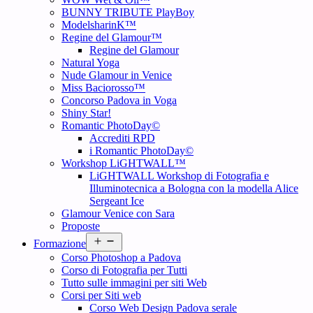
BUNNY TRIBUTE PlayBoy
ModelsharinK™
Regine del Glamour™
Regine del Glamour
Natural Yoga
Nude Glamour in Venice
Miss Baciorosso™
Concorso Padova in Voga
Shiny Star!
Romantic PhotoDay©
Accrediti RPD
i Romantic PhotoDay©
Workshop LiGHTWALL™
LiGHTWALL Workshop di Fotografia e
Illuminotecnica a Bologna con la modella Alice
Sergeant Ice
Glamour Venice con Sara
Proposte
Open
Formazione
menu
Corso Photoshop a Padova
Corso di Fotografia per Tutti
Tutto sulle immagini per siti Web
Corsi per Siti web
Corso Web Design Padova serale