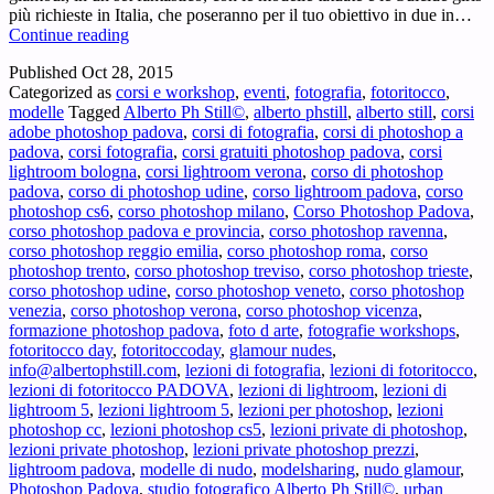
più richieste in Italia, che poseranno per il tuo obiettivo in due in…
Sta
Continue reading
arrivando…
Published
Oct 28, 2015
ModelsharinK™!
Categorized as
corsi e workshop
,
eventi
,
fotografia
,
fotoritocco
,
Workshop
modelle
Tagged
Alberto Ph Still©
,
alberto phstill
,
alberto still
,
corsi
di
adobe photoshop padova
,
corsi di fotografia
,
corsi di photoshop a
fotografia
padova
,
corsi fotografia
,
corsi gratuiti photoshop padova
,
corsi
di
lightroom bologna
,
corsi lightroom verona
,
corso di photoshop
nudo
padova
,
corso di photoshop udine
,
corso lightroom padova
,
corso
glamour
photoshop cs6
,
corso photoshop milano
,
Corso Photoshop Padova
,
con
corso photoshop padova e provincia
,
corso photoshop ravenna
,
modelle
corso photoshop reggio emilia
,
corso photoshop roma
,
corso
tatuate
photoshop trento
,
corso photoshop treviso
,
corso photoshop trieste
,
e
corso photoshop udine
,
corso photoshop veneto
,
corso photoshop
Suicide
venezia
,
corso photoshop verona
,
corso photoshop vicenza
,
Girls!
formazione photoshop padova
,
foto d arte
,
fotografie workshops
,
fotoritocco day
,
fotoritoccoday
,
glamour nudes
,
info@albertophstill.com
,
lezioni di fotografia
,
lezioni di fotoritocco
,
lezioni di fotoritocco PADOVA
,
lezioni di lightroom
,
lezioni di
lightroom 5
,
lezioni lightroom 5
,
lezioni per photoshop
,
lezioni
photoshop cc
,
lezioni photoshop cs5
,
lezioni private di photoshop
,
lezioni private photoshop
,
lezioni private photoshop prezzi
,
lightroom padova
,
modelle di nudo
,
modelsharing
,
nudo glamour
,
Photoshop Padova
,
studio fotografico Alberto Ph Still©
,
urban