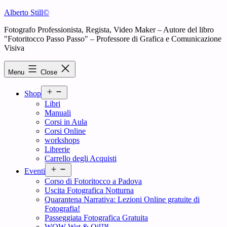
Skip
Alberto Still©
to
Fotografo Professionista, Regista, Video Maker – Autore del libro
content
"Fotoritocco Passo Passo" – Professore di Grafica e Comunicazione
Visiva
Menu
Close
Open
Shop
menu
Libri
Manuali
Corsi in Aula
Corsi Online
workshops
Librerie
Carrello degli Acquisti
Open
Eventi
menu
Corso di Fotoritocco a Padova
Uscita Fotografica Notturna
Quarantena Narrativa: Lezioni Online gratuite di
Fotografia!
Passeggiata Fotografica Gratuita
WOW Wet & Oil™