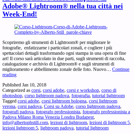
Adobe® Lightroom® nella tua città nei
Week-End!
Scopriremo gli strumenti di Lightroom® per migliorare le
fotografie, enfatizzarne i particolari zonali, e cogliere i più
spettacolari dettagli trasformando ogni stampa in una opera di fine
art! Il corso sarà articolato in due parti, sugli strumenti di raccolta,
catalogazione e archivio di Lightroom® e sugli strumenti di
miglioramento e abbellimento zonale delle foto. Nuovo…
Continue
Al
reading
via
Published
Jan 10, 2018
un
Categorized as
corsi
,
corsi adobe
,
corsi e workshop
,
corso di
nuovo
photoshop
,
corso lightroom padova
,
fotografia
,
tutorial lightroom
corso
Tagged
corsi adobe
,
corsi lightroom bologna
,
corsi lightroom
completo
verona
,
corsi padova
,
Corsi su Adobe
,
corso lightroom padova
,
di
fotografi padova
,
fotografo professionista
,
fotografo professionista a
Adobe®
Padova Milano Roma Venezia Londra Budapest
,
Lightroom®
info@albertophstill.com
,
lezioni di lightroom
,
lezioni di lightroom 5
,
nella
lezioni lightroom 5
,
lightroom padova
,
tutorial lightroom
tua
città