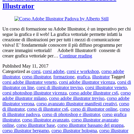
Illustrator
Un corso di formazione su Adobe Illustrator, è un imperativo per chi
segue la grafica e il web! La grafica vettoriale permette infatti la
creazione di illustrazioni per per tutti i mezzi di comunicazione
visiva! E’ fondamentale conoscere il più diffuso programma per
creare immagini vettoriali! Adobe® Illustrator® consente di
Perchè
creare grafica vettoriale per…
Continue reading
iscriversi
Published
May 11, 2017
a
Categorized as
corsi
,
corsi adobe
,
corsi e workshop
,
corso adobe
un
illustrator
,
corso illustrator
,
formazione
,
grafica
,
illustrator
Tagged
corso
corsi adobe illustrator veneto
,
corsi adobe illustrator vicenza
,
corsi di
di
illustrator on line
,
corsi di illustrator treviso
,
corsi illustrator veneto
,
Adobe
corsi photoshop illustrator vicenza
,
corso adobe illustrator cs6
,
corso
Illustrator
adobe illustrator milano
,
corso adobe illustrator treviso
,
corso adobe
illustrator verona
,
corso avanzato illustrator manifesti creativi
,
corso
di illustrator
,
corso di illustrator cs6
,
corso di illustrator online
,
corso
di illustrator padova
,
corso di photoshop e illustrator
,
corso grafica
illustrator
,
corso illustrator avanzato
,
corso illustrator avanzato
online
,
corso illustrator base
,
corso illustrator bassano del grappa
,
corso illustrator bergamo
,
corso illustrator bologna
,
corso illustrator