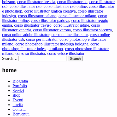
bolzano
,
corso illustrator brescia
,
corso illustrator cc
,
corso illustrator
cs5
,
corso illustrator cs6
,
corso illustrator cs6 online
,
corso illustrator
e photoshop
,
corso illustrator grafica creativa
,
corso illustrator
indesign
,
corso illustrator italiano
,
corso illustrator milano
,
corso
illustrator online
,
corso illustrator padova
,
corso illustrator reggio
emilia
,
corso illustrator treviso
,
corso illustrator udine
,
corso
illustrator venezia
,
corso illustrator verona
,
corso illustrator vicenza
,
corso online adobe illustrator
,
corso online illustrator
,
corso online
illustrator cs6
,
corso per illustrator
,
corso photoshop e illustrator
milano
,
corso photoshop illustrator indesign bologna
,
corso
photoshop illustrator indesign milano
,
corso photoshop illustrator
milano
,
corso su illustrator
,
corso veloce illustrator
Search…
home
Biografia
Portfolio
Servizi
shop
Eventi
novità
Contatti
Benvenuti