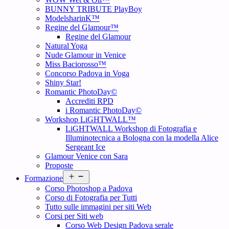
BUNNY TRIBUTE PlayBoy
ModelsharinK™
Regine del Glamour™
Regine del Glamour
Natural Yoga
Nude Glamour in Venice
Miss Baciorosso™
Concorso Padova in Voga
Shiny Star!
Romantic PhotoDay©
Accrediti RPD
i Romantic PhotoDay©
Workshop LiGHTWALL™
LiGHTWALL Workshop di Fotografia e
Illuminotecnica a Bologna con la modella Alice
Sergeant Ice
Glamour Venice con Sara
Proposte
Open
Formazione
menu
Corso Photoshop a Padova
Corso di Fotografia per Tutti
Tutto sulle immagini per siti Web
Corsi per Siti web
Corso Web Design Padova serale