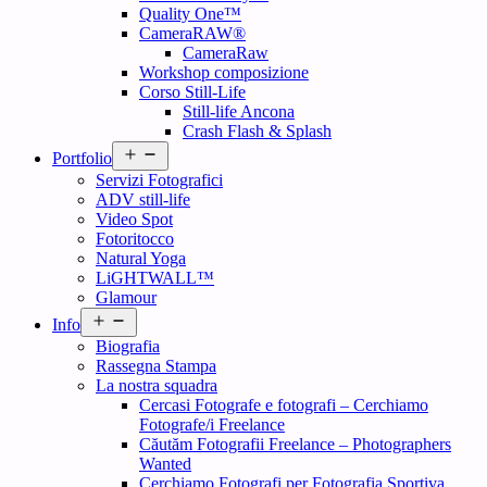
Quality One™
CameraRAW®
CameraRaw
Workshop composizione
Corso Still-Life
Still-life Ancona
Crash Flash & Splash
Open
Portfolio
menu
Servizi Fotografici
ADV still-life
Video Spot
Fotoritocco
Natural Yoga
LiGHTWALL™
Glamour
Open
Info
menu
Biografia
Rassegna Stampa
La nostra squadra
Cercasi Fotografe e fotografi – Cerchiamo
Fotografe/i Freelance
Căutăm Fotografii Freelance – Photographers
Wanted
Cerchiamo Fotografi per Fotografia Sportiva