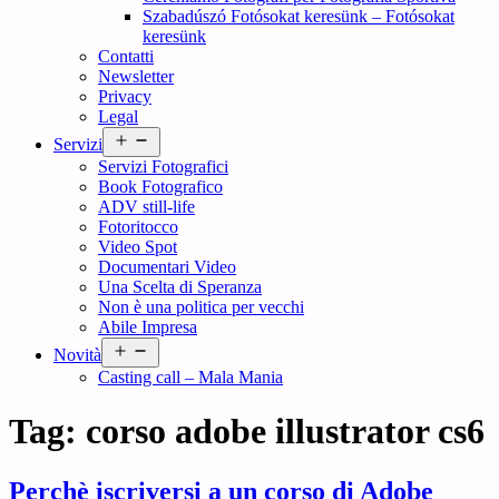
Szabadúszó Fotósokat keresünk – Fotósokat
keresünk
Contatti
Newsletter
Privacy
Legal
Open
Servizi
menu
Servizi Fotografici
Book Fotografico
ADV still-life
Fotoritocco
Video Spot
Documentari Video
Una Scelta di Speranza
Non è una politica per vecchi
Abile Impresa
Open
Novità
menu
Casting call – Mala Mania
Tag:
corso adobe illustrator cs6
Perchè iscriversi a un corso di Adobe