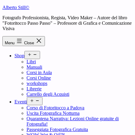
Skip
Alberto Still©
to
Fotografo Professionista, Regista, Video Maker – Autore del libro
content
"Fotoritocco Passo Passo" – Professore di Grafica e Comunicazione
Visiva
Menu
Close
Open
Shop
menu
Libri
Manuali
Corsi in Aula
Corsi Online
workshops
Librerie
Carrello degli Acquisti
Open
Eventi
menu
Corso di Fotoritocco a Padova
Uscita Fotografica Notturna
Quarantena Narrativa: Lezioni Online gratuite di
Fotografia!
Passeggiata Fotografica Gratuita
WOW Wet & Oil™