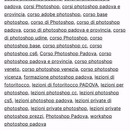
padova
,
corsi Photoshop
,
corsi photoshop padova e
provincia
,
corso adobe photoshop
,
corso base
photoshop
,
corso di Photoshop
,
corso di photoshop
padova
,
corso di photoshop padova e provincia
,
corso
di photoshop udine
,
corso Photoshop
,
corso
photoshop base
,
corso photoshop cc
,
corso
photoshop cs6
,
Corso Photoshop Padova
,
corso
photoshop padova e provincia
,
corso photoshop
veneto
,
corso photoshop venezia
,
corso photoshop
vicenza
,
formazione photoshop padova
,
lezioni di
fotoritocco
,
lezioni di fotoritocco PADOVA
,
lezioni per
photoshop
,
lezioni photoshop cc
,
lezioni photoshop
cs5
,
lezioni photoshop padova
,
lezioni private di
photoshop
,
lezioni private photoshop
,
lezioni private
photoshop prezzi
,
Photoshop Padova
,
workshop
photoshop padova