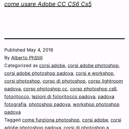
come usare Adobe CC CS6 Cs5
Published
May 4, 2016
By
Alberto PhStill
Categorized as
corsi adobe
,
corsi adobe photoshop
,
corsi adobe photoshop padova
,
corsi e workshop
,
corsi photoshop
,
corso di photoshop
,
corso lightroom
padova
,
corso photoshop cc
,
corso photoshop cs6
,
fotoritocco
,
lezioni di fotoritocco padova
,
padova
fotografia
,
photoshop padova
,
workshop photoshop
padova
Tagged
come funziona photoshop
,
corsi adobe
,
corsi
adobe photoshop padova
,
corsi di photoshop a