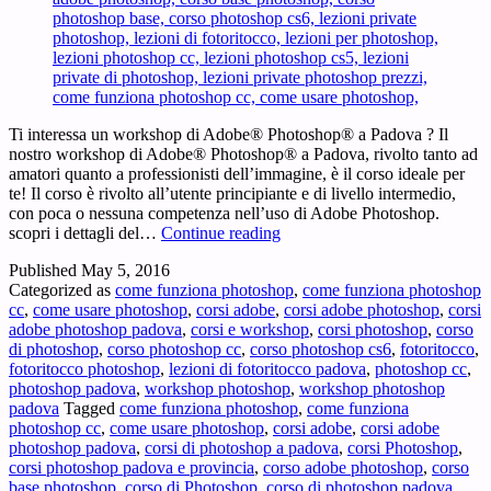
Ti interessa un workshop di Adobe® Photoshop® a Padova ? Il
nostro workshop di Adobe® Photoshop® a Padova, rivolto tanto ad
amatori quanto a professionisti dell’immagine, è il corso ideale per
te! Il corso è rivolto all’utente principiante e di livello intermedio,
con poca o nessuna competenza nell’uso di Adobe Photoshop.
Workshop
scopri i dettagli del…
Continue reading
Adobe
Published
May 5, 2016
Photoshop
Categorized as
come funziona photoshop
,
come funziona photoshop
Padova
cc
,
come usare photoshop
,
corsi adobe
,
corsi adobe photoshop
,
corsi
–
adobe photoshop padova
,
corsi e workshop
,
corsi photoshop
,
corso
Ti
di photoshop
,
corso photoshop cc
,
corso photoshop cs6
,
fotoritocco
,
interessa
fotoritocco photoshop
,
lezioni di fotoritocco padova
,
photoshop cc
,
un
photoshop padova
,
workshop photoshop
,
workshop photoshop
workshop
padova
Tagged
come funziona photoshop
,
come funziona
di
photoshop cc
,
come usare photoshop
,
corsi adobe
,
corsi adobe
Adobe®
photoshop padova
,
corsi di photoshop a padova
,
corsi Photoshop
,
Photoshop®
corsi photoshop padova e provincia
,
corso adobe photoshop
,
corso
a
base photoshop
,
corso di Photoshop
,
corso di photoshop padova
,
Padova