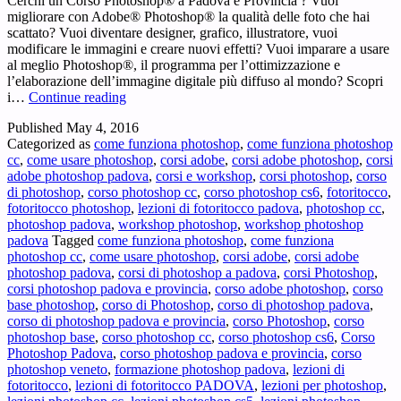
Cerchi un Corso Photoshop® a Padova e Provincia ? Vuoi
migliorare con Adobe® Photoshop® la qualità delle foto che hai
scattato? Vuoi diventare designer, grafico, illustratore, vuoi
modificare le immagini e creare nuovi effetti? Vuoi imparare a usare
al meglio Photoshop®, il programma per l’ottimizzazione e
l’elaborazione dell’immagine digitale più diffuso al mondo? Scopri
Corso
i…
Continue reading
Photoshop
Published
May 4, 2016
Padova
Categorized as
come funziona photoshop
,
come funziona photoshop
e
cc
,
come usare photoshop
,
corsi adobe
,
corsi adobe photoshop
,
corsi
Provincia
adobe photoshop padova
,
corsi e workshop
,
corsi photoshop
,
corso
–
di photoshop
,
corso photoshop cc
,
corso photoshop cs6
,
fotoritocco
,
Cerchi
fotoritocco photoshop
,
lezioni di fotoritocco padova
,
photoshop cc
,
un
photoshop padova
,
workshop photoshop
,
workshop photoshop
Corso
padova
Tagged
come funziona photoshop
,
come funziona
di
photoshop cc
,
come usare photoshop
,
corsi adobe
,
corsi adobe
Photoshop®
photoshop padova
,
corsi di photoshop a padova
,
corsi Photoshop
,
a
corsi photoshop padova e provincia
,
corso adobe photoshop
,
corso
Padova
base photoshop
,
corso di Photoshop
,
corso di photoshop padova
,
e
corso di photoshop padova e provincia
,
corso Photoshop
,
corso
Provincia
photoshop base
,
corso photoshop cc
,
corso photoshop cs6
,
Corso
?
Photoshop Padova
,
corso photoshop padova e provincia
,
corso
photoshop veneto
,
formazione photoshop padova
,
lezioni di
fotoritocco
,
lezioni di fotoritocco PADOVA
,
lezioni per photoshop
,