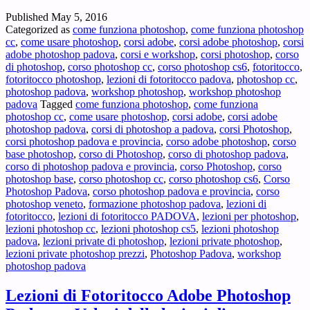
Padova
Published
May 5, 2016
–
Categorized as
come funziona photoshop
,
come funziona photoshop
Vuoi
cc
,
come usare photoshop
,
corsi adobe
,
corsi adobe photoshop
,
corsi
un
adobe photoshop padova
,
corsi e workshop
,
corsi photoshop
,
corso
corso
di photoshop
,
corso photoshop cc
,
corso photoshop cs6
,
fotoritocco
,
di
fotoritocco photoshop
,
lezioni di fotoritocco padova
,
photoshop cc
,
Photoshop®
photoshop padova
,
workshop photoshop
,
workshop photoshop
a
padova
Tagged
come funziona photoshop
,
come funziona
Padova
photoshop cc
,
come usare photoshop
,
corsi adobe
,
corsi adobe
?
photoshop padova
,
corsi di photoshop a padova
,
corsi Photoshop
,
corsi photoshop padova e provincia
,
corso adobe photoshop
,
corso
base photoshop
,
corso di Photoshop
,
corso di photoshop padova
,
corso di photoshop padova e provincia
,
corso Photoshop
,
corso
photoshop base
,
corso photoshop cc
,
corso photoshop cs6
,
Corso
Photoshop Padova
,
corso photoshop padova e provincia
,
corso
photoshop veneto
,
formazione photoshop padova
,
lezioni di
fotoritocco
,
lezioni di fotoritocco PADOVA
,
lezioni per photoshop
,
lezioni photoshop cc
,
lezioni photoshop cs5
,
lezioni photoshop
padova
,
lezioni private di photoshop
,
lezioni private photoshop
,
lezioni private photoshop prezzi
,
Photoshop Padova
,
workshop
photoshop padova
Lezioni di Fotoritocco Adobe Photoshop