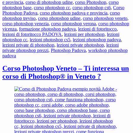
e provincia
,
corso di photoshop udine
,
corso Photoshop
,
corso
photoshop base
,
corso photoshop cc
,
corso photoshop cs6
,
Corso
Photoshop Padova
,
corso photoshop padova e provincia
,
corso
photoshop treviso
,
corso photoshop udine
,
corso photoshop veneto
,
corso photoshop venezia
,
corso photoshop verona
,
corso photoshop
vicenza
,
formazione photoshop padova
,
lezioni di fotoritocco
,
lezioni di fotoritocco PADOVA
,
lezioni per photoshop
,
lezioni
photoshop cc
,
lezioni photoshop cs5
,
lezioni photoshop padova
,
lezioni private di photoshop
,
lezioni private photoshop
,
lezioni
private photoshop prezzi
,
Photoshop Padova
,
workshop photoshop
padova
Corso Photoshop Veneto – Ti interessa un
corso di Photoshop® in Veneto ?