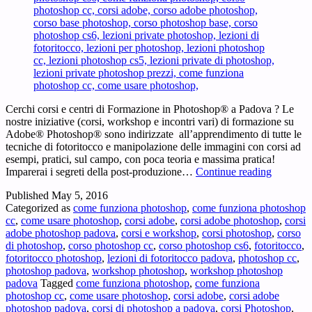
Cerchi corsi e centri di Formazione in Photoshop® a Padova ? Le
nostre iniziative (corsi, workshop e incontri vari) di formazione su
Adobe® Photoshop® sono indirizzate all’apprendimento di tutte le
tecniche di fotoritocco e manipolazione delle immagini con corsi ad
esempi, pratici, sul campo, con poca teoria e massima pratica!
Formazi
Imparerai i segreti della post-produzione…
Continue reading
Photosh
Published
May 5, 2016
Padova
Categorized as
come funziona photoshop
,
come funziona photoshop
–
cc
,
come usare photoshop
,
corsi adobe
,
corsi adobe photoshop
,
corsi
Cerchi
adobe photoshop padova
,
corsi e workshop
,
corsi photoshop
,
corso
corsi
di photoshop
,
corso photoshop cc
,
corso photoshop cs6
,
fotoritocco
,
e
fotoritocco photoshop
,
lezioni di fotoritocco padova
,
photoshop cc
,
centri
photoshop padova
,
workshop photoshop
,
workshop photoshop
di
padova
Tagged
come funziona photoshop
,
come funziona
Formazi
photoshop cc
,
come usare photoshop
,
corsi adobe
,
corsi adobe
in
photoshop padova
,
corsi di photoshop a padova
,
corsi Photoshop
,
Photosh