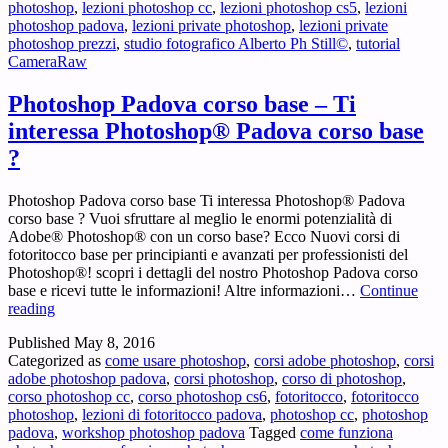
photoshop
,
lezioni photoshop cc
,
lezioni photoshop cs5
,
lezioni
photoshop padova
,
lezioni private photoshop
,
lezioni private
photoshop prezzi
,
studio fotografico Alberto Ph Still©
,
tutorial
CameraRaw
Photoshop Padova corso base – Ti
interessa Photoshop® Padova corso base
?
Photoshop Padova corso base Ti interessa Photoshop® Padova
corso base ? Vuoi sfruttare al meglio le enormi potenzialità di
Adobe® Photoshop® con un corso base? Ecco Nuovi corsi di
fotoritocco base per principianti e avanzati per professionisti del
Photoshop®! scopri i dettagli del nostro Photoshop Padova corso
base e ricevi tutte le informazioni! Altre informazioni…
Continue
Photoshop
reading
Padova
Published
May 8, 2016
corso
Categorized as
come usare photoshop
,
corsi adobe photoshop
,
corsi
base
adobe photoshop padova
,
corsi photoshop
,
corso di photoshop
,
–
corso photoshop cc
,
corso photoshop cs6
,
fotoritocco
,
fotoritocco
Ti
photoshop
,
lezioni di fotoritocco padova
,
photoshop cc
,
photoshop
interessa
padova
,
workshop photoshop padova
Tagged
come funziona
Photoshop®