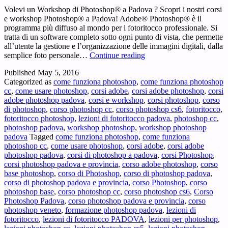
Volevi un Workshop di Photoshop® a Padova ? Scopri i nostri corsi
e workshop Photoshop® a Padova! Adobe® Photoshop® è il
programma più diffuso al mondo per i fotoritocco professionale. Si
tratta di un software completo sotto ogni punto di vista, che permette
all’utente la gestione e l’organizzazione delle immagini digitali, dalla
Workshop
semplice foto personale…
Continue reading
Photoshop
Published
May 5, 2016
Padova
Categorized as
come funziona photoshop
,
come funziona photoshop
–
cc
,
come usare photoshop
,
corsi adobe
,
corsi adobe photoshop
,
corsi
Volevi
adobe photoshop padova
,
corsi e workshop
,
corsi photoshop
,
corso
un
di photoshop
,
corso photoshop cc
,
corso photoshop cs6
,
fotoritocco
,
Workshop
fotoritocco photoshop
,
lezioni di fotoritocco padova
,
photoshop cc
,
di
photoshop padova
,
workshop photoshop
,
workshop photoshop
Photoshop®
padova
Tagged
come funziona photoshop
,
come funziona
a
photoshop cc
,
come usare photoshop
,
corsi adobe
,
corsi adobe
Padova
photoshop padova
,
corsi di photoshop a padova
,
corsi Photoshop
,
?
corsi photoshop padova e provincia
,
corso adobe photoshop
,
corso
base photoshop
,
corso di Photoshop
,
corso di photoshop padova
,
corso di photoshop padova e provincia
,
corso Photoshop
,
corso
photoshop base
,
corso photoshop cc
,
corso photoshop cs6
,
Corso
Photoshop Padova
,
corso photoshop padova e provincia
,
corso
photoshop veneto
,
formazione photoshop padova
,
lezioni di
fotoritocco
,
lezioni di fotoritocco PADOVA
,
lezioni per photoshop
,