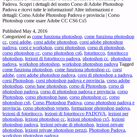
Padova. Scopri i dettagli del nostro Corso di Adobe Photoshop
Padova e ricevi tutte le informazioni! Altre informazioni e
dettagli: Corso Adobe Photoshop Padova e provincia | Corso
Photoshop come usare Adobe CC CS6 Cs5
Published
May 4, 2016
Categorized as
come funziona photoshop
,
come funziona photoshop
cc
,
corsi adobe
,
corsi adobe photoshop
,
corsi adobe photoshop
padova
,
corsi e workshop
,
corsi photoshop
,
corso di photoshop
,
corso photoshop cc
,
corso photoshop cs6
,
fotoritocco
,
fotoritocco
photoshop
,
lezioni di fotoritocco padova
,
photoshop cc
,
photoshop
padova
,
workshop photoshop
,
workshop photoshop padova
Tagged
come funziona photoshop
,
come funziona photoshop cc
,
corsi
adobe
,
corsi adobe photoshop padova
,
corsi di photoshop a padova
,
corsi Photoshop
,
corsi photoshop padova e provincia
,
corso adobe
photoshop
,
corso base photoshop
,
corso di Photoshop
,
corso di
photoshop padova
,
corso di photoshop padova e provincia
,
corso
Photoshop
,
corso photoshop base
,
corso photoshop cc
,
corso
photoshop cs6
,
Corso Photoshop Padova
,
corso photoshop padova e
provincia
,
corso photoshop veneto
,
formazione photoshop padova
,
lezioni di fotoritocco
,
lezioni di fotoritocco PADOVA
,
lezioni per
photoshop
,
lezioni photoshop cc
,
lezioni photoshop cs5
,
lezioni
photoshop padova
,
lezioni private di photoshop
,
lezioni private
photoshop
,
lezioni private photoshop prezzi
,
Photoshop Padova
,
workshop photoshop padova