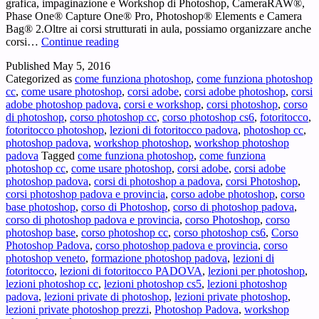
grafica, impaginazione e Workshop di Photoshop, CameraRAW®,
Phase One® Capture One® Pro, Photoshop® Elements e Camera
Bag® 2.Oltre ai corsi strutturati in aula, possiamo organizzare anche
Adobe
corsi…
Continue reading
Photoshop
Published
May 5, 2016
Padova
Categorized as
come funziona photoshop
,
come funziona photoshop
–
cc
,
come usare photoshop
,
corsi adobe
,
corsi adobe photoshop
,
corsi
Ti
adobe photoshop padova
,
corsi e workshop
,
corsi photoshop
,
corso
interessa
di photoshop
,
corso photoshop cc
,
corso photoshop cs6
,
fotoritocco
,
Adobe®
fotoritocco photoshop
,
lezioni di fotoritocco padova
,
photoshop cc
,
Photoshop®
photoshop padova
,
workshop photoshop
,
workshop photoshop
a
padova
Tagged
come funziona photoshop
,
come funziona
Padova
photoshop cc
,
come usare photoshop
,
corsi adobe
,
corsi adobe
?
photoshop padova
,
corsi di photoshop a padova
,
corsi Photoshop
,
corsi photoshop padova e provincia
,
corso adobe photoshop
,
corso
base photoshop
,
corso di Photoshop
,
corso di photoshop padova
,
corso di photoshop padova e provincia
,
corso Photoshop
,
corso
photoshop base
,
corso photoshop cc
,
corso photoshop cs6
,
Corso
Photoshop Padova
,
corso photoshop padova e provincia
,
corso
photoshop veneto
,
formazione photoshop padova
,
lezioni di
fotoritocco
,
lezioni di fotoritocco PADOVA
,
lezioni per photoshop
,
lezioni photoshop cc
,
lezioni photoshop cs5
,
lezioni photoshop
padova
,
lezioni private di photoshop
,
lezioni private photoshop
,
lezioni private photoshop prezzi
,
Photoshop Padova
,
workshop