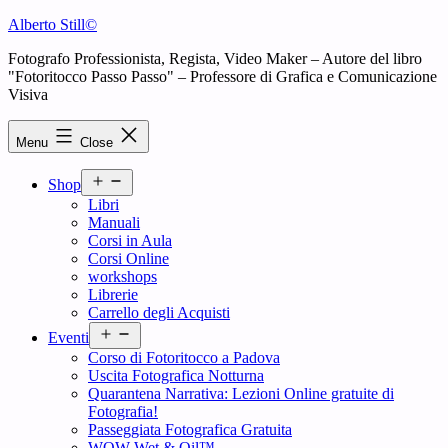
Skip
Alberto Still©
to
Fotografo Professionista, Regista, Video Maker – Autore del libro
content
"Fotoritocco Passo Passo" – Professore di Grafica e Comunicazione
Visiva
Menu
Close
Open
Shop
menu
Libri
Manuali
Corsi in Aula
Corsi Online
workshops
Librerie
Carrello degli Acquisti
Open
Eventi
menu
Corso di Fotoritocco a Padova
Uscita Fotografica Notturna
Quarantena Narrativa: Lezioni Online gratuite di
Fotografia!
Passeggiata Fotografica Gratuita
WOW Wet & Oil™