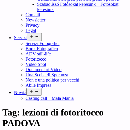
Szabadúszó Fotósokat keresünk – Fotósokat
keresünk
Contatti
Newsletter
Privacy
Legal
Open
Servizi
menu
Servizi Fotografici
Book Fotografico
ADV still-life
Fotoritocco
Video Spot
Documentari Video
Una Scelta di Speranza
Non è una politica per vecchi
Abile Impresa
Open
Novità
menu
Casting call – Mala Mania
Tag:
lezioni di fotoritocco
PADOVA