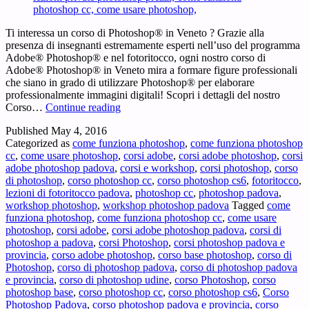
Ti interessa un corso di Photoshop® in Veneto ? Grazie alla
presenza di insegnanti estremamente esperti nell’uso del programma
Adobe® Photoshop® e nel fotoritocco, ogni nostro corso di
Adobe® Photoshop® in Veneto mira a formare figure professionali
che siano in grado di utilizzare Photoshop® per elaborare
professionalmente immagini digitali! Scopri i dettagli del nostro
Corso
Corso…
Continue reading
Photoshop
Published
May 4, 2016
Veneto
Categorized as
come funziona photoshop
,
come funziona photoshop
–
cc
,
come usare photoshop
,
corsi adobe
,
corsi adobe photoshop
,
corsi
Ti
adobe photoshop padova
,
corsi e workshop
,
corsi photoshop
,
corso
interessa
di photoshop
,
corso photoshop cc
,
corso photoshop cs6
,
fotoritocco
,
un
lezioni di fotoritocco padova
,
photoshop cc
,
photoshop padova
,
corso
workshop photoshop
,
workshop photoshop padova
Tagged
come
di
funziona photoshop
,
come funziona photoshop cc
,
come usare
Photoshop®
photoshop
,
corsi adobe
,
corsi adobe photoshop padova
,
corsi di
in
photoshop a padova
,
corsi Photoshop
,
corsi photoshop padova e
Veneto
provincia
,
corso adobe photoshop
,
corso base photoshop
,
corso di
?
Photoshop
,
corso di photoshop padova
,
corso di photoshop padova
e provincia
,
corso di photoshop udine
,
corso Photoshop
,
corso
photoshop base
,
corso photoshop cc
,
corso photoshop cs6
,
Corso
Photoshop Padova
,
corso photoshop padova e provincia
,
corso