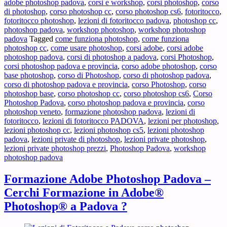
adobe photoshop padova
,
corsi e workshop
,
corsi photoshop
,
corso
–
di photoshop
,
corso photoshop cc
,
corso photoshop cs6
,
fotoritocco
,
Ti
fotoritocco photoshop
,
lezioni di fotoritocco padova
,
photoshop cc
,
interessano
photoshop padova
,
workshop photoshop
,
workshop photoshop
Lezioni
padova
Tagged
come funziona photoshop
,
come funziona
di
photoshop cc
,
come usare photoshop
,
corsi adobe
,
corsi adobe
Fotoritocco
photoshop padova
,
corsi di photoshop a padova
,
corsi Photoshop
,
a
corsi photoshop padova e provincia
,
corso adobe photoshop
,
corso
Padova
base photoshop
,
corso di Photoshop
,
corso di photoshop padova
,
?
corso di photoshop padova e provincia
,
corso Photoshop
,
corso
photoshop base
,
corso photoshop cc
,
corso photoshop cs6
,
Corso
Photoshop Padova
,
corso photoshop padova e provincia
,
corso
photoshop veneto
,
formazione photoshop padova
,
lezioni di
fotoritocco
,
lezioni di fotoritocco PADOVA
,
lezioni per photoshop
,
lezioni photoshop cc
,
lezioni photoshop cs5
,
lezioni photoshop
padova
,
lezioni private di photoshop
,
lezioni private photoshop
,
lezioni private photoshop prezzi
,
Photoshop Padova
,
workshop
photoshop padova
Formazione Adobe Photoshop Padova –
Cerchi Formazione in Adobe®
Photoshop® a Padova ?