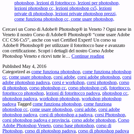
Cercavi un Corso di Adobe® Photoshop® in Veneto ? Ogni mese in
Veneto il nostro Corso di Adobe® Photoshop® “come usare Adobe
CC CS6 Cs5”, anche con vari Certified Expert! Un corso su
Adobe® Photoshop® per utilizzare il fotoritocco base e avanzato
con certificazione. Scopri i dettagli del nostro Corso Adobe
Corso
Photoshop Veneto e ricevi tutte le…
Continue reading
Adobe
Published
May 4, 2016
Photoshop
Categorized as
come funziona photoshop
,
come funziona photoshop
Veneto
cc
,
come usare photoshop
,
corsi adobe
,
corsi adobe photoshop
,
corsi
–
adobe photoshop padova
,
corsi e workshop
,
corsi photoshop
,
corso
Cercavi
di photoshop
,
corso photoshop cc
,
corso photoshop cs6
,
fotoritocco
,
un
fotoritocco photoshop
,
lezioni di fotoritocco padova
,
photoshop cc
,
Corso
photoshop padova
,
workshop photoshop
,
workshop photoshop
di
padova
Tagged
come funziona photoshop
,
come funziona
Adobe®
photoshop cc
,
come usare photoshop
,
corsi adobe
,
corsi adobe
Photoshop®
photoshop padova
,
corsi di photoshop a padova
,
corsi Photoshop
,
in
corsi photoshop padova e provincia
,
corso adobe photoshop
,
Corso
Veneto
Adobe Photoshop Veneto
,
corso base photoshop
,
corso di
?
Photoshop
,
corso di photoshop padova
,
corso di photoshop padova