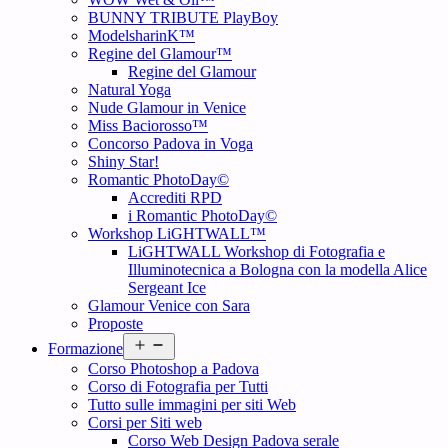
BUNNY TRIBUTE PlayBoy
ModelsharinK™
Regine del Glamour™
Regine del Glamour
Natural Yoga
Nude Glamour in Venice
Miss Baciorosso™
Concorso Padova in Voga
Shiny Star!
Romantic PhotoDay©
Accrediti RPD
i Romantic PhotoDay©
Workshop LiGHTWALL™
LiGHTWALL Workshop di Fotografia e
Illuminotecnica a Bologna con la modella Alice
Sergeant Ice
Glamour Venice con Sara
Proposte
Open
Formazione
menu
Corso Photoshop a Padova
Corso di Fotografia per Tutti
Tutto sulle immagini per siti Web
Corsi per Siti web
Corso Web Design Padova serale