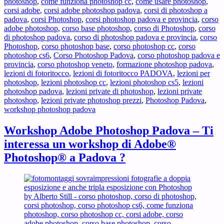
photoshop
,
come funziona photoshop cc
,
come usare photoshop
,
Padova
corsi adobe
,
corsi adobe photoshop padova
,
corsi di photoshop a
corso
padova
,
corsi Photoshop
,
corsi photoshop padova e provincia
,
corso
base
adobe photoshop
,
corso base photoshop
,
corso di Photoshop
,
corso
?
di photoshop padova
,
corso di photoshop padova e provincia
,
corso
Photoshop
,
corso photoshop base
,
corso photoshop cc
,
corso
photoshop cs6
,
Corso Photoshop Padova
,
corso photoshop padova e
provincia
,
corso photoshop veneto
,
formazione photoshop padova
,
lezioni di fotoritocco
,
lezioni di fotoritocco PADOVA
,
lezioni per
photoshop
,
lezioni photoshop cc
,
lezioni photoshop cs5
,
lezioni
photoshop padova
,
lezioni private di photoshop
,
lezioni private
photoshop
,
lezioni private photoshop prezzi
,
Photoshop Padova
,
workshop photoshop padova
Workshop Adobe Photoshop Padova – Ti
interessa un workshop di Adobe®
Photoshop® a Padova ?