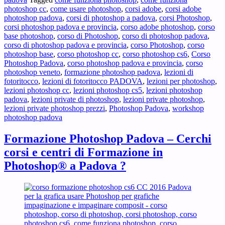
Photoshop®
photoshop cc
,
come usare photoshop
,
corsi adobe
,
corsi adobe
a
photoshop padova
,
corsi di photoshop a padova
,
corsi Photoshop
,
Padova
corsi photoshop padova e provincia
,
corso adobe photoshop
,
corso
?
base photoshop
,
corso di Photoshop
,
corso di photoshop padova
,
corso di photoshop padova e provincia
,
corso Photoshop
,
corso
photoshop base
,
corso photoshop cc
,
corso photoshop cs6
,
Corso
Photoshop Padova
,
corso photoshop padova e provincia
,
corso
photoshop veneto
,
formazione photoshop padova
,
lezioni di
fotoritocco
,
lezioni di fotoritocco PADOVA
,
lezioni per photoshop
,
lezioni photoshop cc
,
lezioni photoshop cs5
,
lezioni photoshop
padova
,
lezioni private di photoshop
,
lezioni private photoshop
,
lezioni private photoshop prezzi
,
Photoshop Padova
,
workshop
photoshop padova
Formazione Photoshop Padova – Cerchi
corsi e centri di Formazione in
Photoshop® a Padova ?