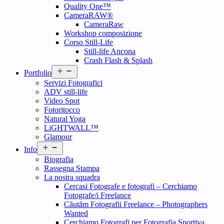
Quality One™
CameraRAW®
CameraRaw
Workshop composizione
Corso Still-Life
Still-life Ancona
Crash Flash & Splash
Open
Portfolio
menu
Servizi Fotografici
ADV still-life
Video Spot
Fotoritocco
Natural Yoga
LiGHTWALL™
Glamour
Open
Info
menu
Biografia
Rassegna Stampa
La nostra squadra
Cercasi Fotografe e fotografi – Cerchiamo
Fotografe/i Freelance
Căutăm Fotografii Freelance – Photographers
Wanted
Cerchiamo Fotografi per Fotografia Sportiva