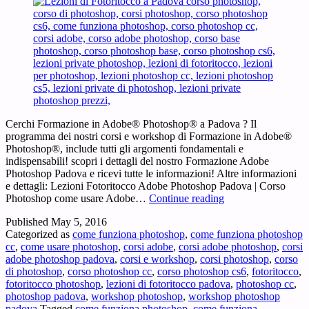
Cerchi Formazione in Adobe® Photoshop® a Padova ? Il
programma dei nostri corsi e workshop di Formazione in Adobe®
Photoshop®, include tutti gli argomenti fondamentali e
indispensabili! scopri i dettagli del nostro Formazione Adobe
Photoshop Padova e ricevi tutte le informazioni! Altre informazioni
e dettagli: Lezioni Fotoritocco Adobe Photoshop Padova | Corso
Formazione
Photoshop come usare Adobe…
Continue reading
Adobe
Published
May 5, 2016
Photoshop
Categorized as
come funziona photoshop
,
come funziona photoshop
Padova
cc
,
come usare photoshop
,
corsi adobe
,
corsi adobe photoshop
,
corsi
–
adobe photoshop padova
,
corsi e workshop
,
corsi photoshop
,
corso
Cerchi
di photoshop
,
corso photoshop cc
,
corso photoshop cs6
,
fotoritocco
,
Formazione
fotoritocco photoshop
,
lezioni di fotoritocco padova
,
photoshop cc
,
in
photoshop padova
,
workshop photoshop
,
workshop photoshop
Adobe®
padova
Tagged
come funziona photoshop
,
come funziona