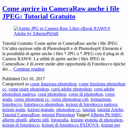
Come aprire in CameraRaw anche i file
JPEG: Tutorial Gratuito
Tutorial Gratuito: Come aprire in CameraRaw anche i file JPEG
Un’altra opzione utile di Photoshop® e di Photoshop® Elements è
la possibilità di aprire anche i files *.JPG o *.JPEG con il plug-in di
Camera RAW®. La utilità di aprire anche i files JPEG in
CameraRaw, è di avere molte altre opportunità di Fotoritocco tipiche
Come
dei…
Continue reading
aprire
Published
Oct 10, 2017
in
Categorized as
come funziona photoshop
,
come funziona photoshop
CameraRaw
cc
,
come usare photoshop
,
corsi adobe photoshop
,
corsi adobe
anche
photoshop padova
,
corsi photoshop
,
corso di photoshop
,
corso
i
gratis
,
corso photoshop cc
,
corso photoshop cs6
,
formazione
,
file
fotoritocco
,
fotoritocco photoshop
,
lezioni di fotoritocco padova
,
JPEG:
lezioni gratis
,
lezioni gratuite
,
photoshop cc
,
tutorial
,
tutorial Adobe
,
Tutorial
Tutorial CameraRaw
,
tutorial Photoshop
Tagged
Alberto Ph Still©
,
Gratuito
alberto phstill
,
alberto still
,
fotografia
,
lezione gratuita di photoshop
,
lezioni di fotoritocco
,
lezioni di fotoritocco PADOVA
,
lezioni per