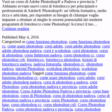
Vuoi un corso di Adobe Photoshop® a Padova e provincia ?
Abbiamo avviato nuovi corsi di fotoritocco per principianti e
professionisti di Adobe® Photoshop®: un’offerta formativa, molto
ricca e articolata, per rispondere ai bisogni di chiunque voglia
imparare a sfruttare al meglio le enormi potenzialità dei moderni
programmi di fotoritocco come Photoshop! Accresci il tuo…
Corso
Continue reading
Adobe
Published
May 4, 2016
Photoshop
Categorized as
come funziona photoshop
,
come funziona photoshop
Padova
cc
,
come usare photoshop
,
corsi adobe
,
corsi adobe photoshop
,
corsi
e
adobe photoshop padova
,
corsi e workshop
,
corsi photoshop
,
corso
provincia
di photoshop
,
corso lightroom padova
,
corso photoshop cc
,
corso
–
photoshop cs6
,
fotoritocco
,
fotoritocco photoshop
,
lezioni di
Vuoi
fotoritocco padova
,
padova fotografia
,
photoshop cc
,
photoshop
un
padova
,
tutorial Photoshop
,
workshop photoshop
,
workshop
corso
photoshop padova
Tagged
come funziona photoshop
,
come
di
funziona photoshop cc
,
come usare photoshop
,
corsi adobe
,
corsi
Adobe
adobe photoshop padova
,
corsi di photoshop a padova
,
corsi
Photoshop®
Photoshop
,
corsi photoshop padova e provincia
,
corso adobe
a
photoshop
,
Corso Adobe Photoshop Padova e provincia
,
corso base
Padova
photoshop
,
corso di Photoshop
,
corso di photoshop padova
,
corso di
e
photoshop padova e provincia
,
corso Photoshop
,
corso photoshop
provincia
base
,
corso photoshop cc
,
corso photoshop cs6
,
Corso Photoshop
?
Padova
,
corso photoshop padova e provincia
,
corso photoshop