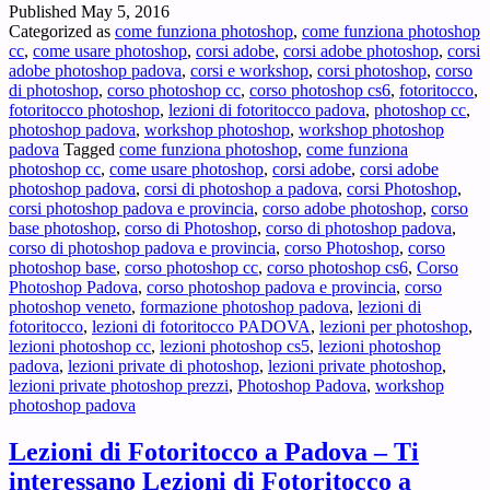
Published
May 5, 2016
Fotoritocco
Categorized as
come funziona photoshop
,
come funziona photoshop
Adobe
cc
,
come usare photoshop
,
corsi adobe
,
corsi adobe photoshop
,
corsi
Photoshop
adobe photoshop padova
,
corsi e workshop
,
corsi photoshop
,
corso
Padova
di photoshop
,
corso photoshop cc
,
corso photoshop cs6
,
fotoritocco
,
–
fotoritocco photoshop
,
lezioni di fotoritocco padova
,
photoshop cc
,
Volevi
photoshop padova
,
workshop photoshop
,
workshop photoshop
delle
padova
Tagged
come funziona photoshop
,
come funziona
lezioni
photoshop cc
,
come usare photoshop
,
corsi adobe
,
corsi adobe
di
photoshop padova
,
corsi di photoshop a padova
,
corsi Photoshop
,
Fotoritocco
corsi photoshop padova e provincia
,
corso adobe photoshop
,
corso
con
base photoshop
,
corso di Photoshop
,
corso di photoshop padova
,
Adobe
corso di photoshop padova e provincia
,
corso Photoshop
,
corso
Photoshop®
photoshop base
,
corso photoshop cc
,
corso photoshop cs6
,
Corso
a
Photoshop Padova
,
corso photoshop padova e provincia
,
corso
Padova
photoshop veneto
,
formazione photoshop padova
,
lezioni di
?
fotoritocco
,
lezioni di fotoritocco PADOVA
,
lezioni per photoshop
,
lezioni photoshop cc
,
lezioni photoshop cs5
,
lezioni photoshop
padova
,
lezioni private di photoshop
,
lezioni private photoshop
,
lezioni private photoshop prezzi
,
Photoshop Padova
,
workshop
photoshop padova
Lezioni di Fotoritocco a Padova – Ti
interessano Lezioni di Fotoritocco a