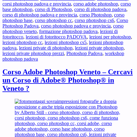
corsi photoshop padova e provincia
,
corso adobe photoshop
,
corso
a
base photoshop
,
corso di Photoshop
,
corso di photoshop padova
,
Padova
corso di photoshop padova e provincia
,
corso Photoshop
,
corso
?
photoshop base
,
corso photoshop cc
,
corso photoshop cs6
,
Corso
Photoshop Padova
,
corso photoshop padova e provincia
,
corso
photoshop veneto
,
formazione photoshop padova
,
lezioni di
fotoritocco
,
lezioni di fotoritocco PADOVA
,
lezioni per photoshop
,
lezioni photoshop cc
,
lezioni photoshop cs5
,
lezioni photoshop
padova
,
lezioni private di photoshop
,
lezioni private photoshop
,
lezioni private photoshop prezzi
,
Photoshop Padova
,
workshop
photoshop padova
Corso Adobe Photoshop Veneto – Cercavi
un Corso di Adobe® Photoshop® in
Veneto ?