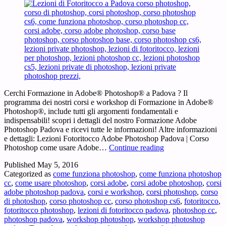
Cerchi Formazione in Adobe® Photoshop® a Padova ? Il
programma dei nostri corsi e workshop di Formazione in Adobe®
Photoshop®, include tutti gli argomenti fondamentali e
indispensabili! scopri i dettagli del nostro Formazione Adobe
Photoshop Padova e ricevi tutte le informazioni! Altre informazioni
e dettagli: Lezioni Fotoritocco Adobe Photoshop Padova | Corso
Formazione
Photoshop come usare Adobe…
Continue reading
Adobe
Published
May 5, 2016
Photoshop
Categorized as
come funziona photoshop
,
come funziona photoshop
Padova
cc
,
come usare photoshop
,
corsi adobe
,
corsi adobe photoshop
,
corsi
–
adobe photoshop padova
,
corsi e workshop
,
corsi photoshop
,
corso
Cerchi
di photoshop
,
corso photoshop cc
,
corso photoshop cs6
,
fotoritocco
,
Formazione
fotoritocco photoshop
,
lezioni di fotoritocco padova
,
photoshop cc
,
in
photoshop padova
,
workshop photoshop
,
workshop photoshop
Adobe®