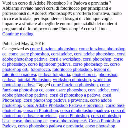
Vuoi un corso di Adobe Photoshop® a Padova e provincia ?
Abbiamo avviato nuovi corsi di fotoritocco per principianti e
professionisti di Adobe® Photoshop®: un’offerta formativa, molto
ricca e articolata, per rispondere ai bisogni di chiunque voglia
imparare a sfruttare al meglio le enormi potenzialità dei moderni
programmi di fotoritocco come Photoshop! Accresci il tuo…
Corso
Continue reading
Adobe
Published
May 4, 2016
Photoshop
Categorized as
come funziona photoshop
,
come funziona photoshop
Padova
cc
,
come usare photoshop
,
corsi adobe
,
corsi adobe photoshop
,
corsi
e
adobe photoshop padova
,
corsi e workshop
,
corsi photoshop
,
corso
provincia
di photoshop
,
corso lightroom padova
,
corso photoshop cc
,
corso
–
photoshop cs6
,
fotoritocco
,
fotoritocco photoshop
,
lezioni di
Vuoi
fotoritocco padova
,
padova fotografia
,
photoshop cc
,
photoshop
un
padova
,
tutorial Photoshop
,
workshop photoshop
,
workshop
corso
photoshop padova
Tagged
come funziona photoshop
,
come
di
funziona photoshop cc
,
come usare photoshop
,
corsi adobe
,
corsi
Adobe
adobe photoshop padova
,
corsi di photoshop a padova
,
corsi
Photoshop®
Photoshop
,
corsi photoshop padova e provincia
,
corso adobe
a
photoshop
,
Corso Adobe Photoshop Padova e provincia
,
corso base
Padova
photoshop
,
corso di Photoshop
,
corso di photoshop padova
,
corso di
e
photoshop padova e provincia
,
corso Photoshop
,
corso photoshop
provincia
base
,
corso photoshop cc
,
corso photoshop cs6
,
Corso Photoshop
?
Padova
,
corso photoshop padova e provincia
,
corso photoshop