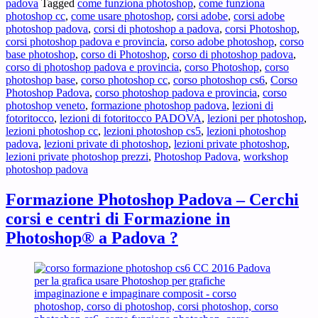
padova
Tagged
come funziona photoshop
,
come funziona
Photoshop®
photoshop cc
,
come usare photoshop
,
corsi adobe
,
corsi adobe
a
photoshop padova
,
corsi di photoshop a padova
,
corsi Photoshop
,
Padova
corsi photoshop padova e provincia
,
corso adobe photoshop
,
corso
?
base photoshop
,
corso di Photoshop
,
corso di photoshop padova
,
corso di photoshop padova e provincia
,
corso Photoshop
,
corso
photoshop base
,
corso photoshop cc
,
corso photoshop cs6
,
Corso
Photoshop Padova
,
corso photoshop padova e provincia
,
corso
photoshop veneto
,
formazione photoshop padova
,
lezioni di
fotoritocco
,
lezioni di fotoritocco PADOVA
,
lezioni per photoshop
,
lezioni photoshop cc
,
lezioni photoshop cs5
,
lezioni photoshop
padova
,
lezioni private di photoshop
,
lezioni private photoshop
,
lezioni private photoshop prezzi
,
Photoshop Padova
,
workshop
photoshop padova
Formazione Photoshop Padova – Cerchi
corsi e centri di Formazione in
Photoshop® a Padova ?