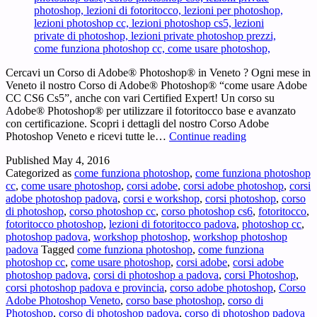
Cercavi un Corso di Adobe® Photoshop® in Veneto ? Ogni mese in
Veneto il nostro Corso di Adobe® Photoshop® “come usare Adobe
CC CS6 Cs5”, anche con vari Certified Expert! Un corso su
Adobe® Photoshop® per utilizzare il fotoritocco base e avanzato
con certificazione. Scopri i dettagli del nostro Corso Adobe
Corso
Photoshop Veneto e ricevi tutte le…
Continue reading
Adobe
Published
May 4, 2016
Photoshop
Categorized as
come funziona photoshop
,
come funziona photoshop
Veneto
cc
,
come usare photoshop
,
corsi adobe
,
corsi adobe photoshop
,
corsi
–
adobe photoshop padova
,
corsi e workshop
,
corsi photoshop
,
corso
Cercavi
di photoshop
,
corso photoshop cc
,
corso photoshop cs6
,
fotoritocco
,
un
fotoritocco photoshop
,
lezioni di fotoritocco padova
,
photoshop cc
,
Corso
photoshop padova
,
workshop photoshop
,
workshop photoshop
di
padova
Tagged
come funziona photoshop
,
come funziona
Adobe®
photoshop cc
,
come usare photoshop
,
corsi adobe
,
corsi adobe
Photoshop®
photoshop padova
,
corsi di photoshop a padova
,
corsi Photoshop
,
in
corsi photoshop padova e provincia
,
corso adobe photoshop
,
Corso
Veneto
Adobe Photoshop Veneto
,
corso base photoshop
,
corso di
?
Photoshop
,
corso di photoshop padova
,
corso di photoshop padova