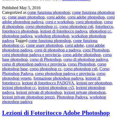
Padova
Published
May 5, 2016
–
Categorized as
come funziona photoshop
,
come funziona photoshop
Vuoi
cc
,
come usare photoshop
,
corsi adobe
,
corsi adobe photoshop
,
corsi
un
adobe photoshop padova
,
corsi e workshop
,
corsi photoshop
,
corso
corso
di photoshop
,
corso photoshop cc
,
corso photoshop cs6
,
fotoritocco
,
di
fotoritocco photoshop
,
lezioni di fotoritocco padova
,
photoshop cc
,
Photoshop®
photoshop padova
,
workshop photoshop
,
workshop photoshop
a
padova
Tagged
come funziona photoshop
,
come funziona
Padova
photoshop cc
,
come usare photoshop
,
corsi adobe
,
corsi adobe
?
photoshop padova
,
corsi di photoshop a padova
,
corsi Photoshop
,
corsi photoshop padova e provincia
,
corso adobe photoshop
,
corso
base photoshop
,
corso di Photoshop
,
corso di photoshop padova
,
corso di photoshop padova e provincia
,
corso Photoshop
,
corso
photoshop base
,
corso photoshop cc
,
corso photoshop cs6
,
Corso
Photoshop Padova
,
corso photoshop padova e provincia
,
corso
photoshop veneto
,
formazione photoshop padova
,
lezioni di
fotoritocco
,
lezioni di fotoritocco PADOVA
,
lezioni per photoshop
,
lezioni photoshop cc
,
lezioni photoshop cs5
,
lezioni photoshop
padova
,
lezioni private di photoshop
,
lezioni private photoshop
,
lezioni private photoshop prezzi
,
Photoshop Padova
,
workshop
photoshop padova
Lezioni di Fotoritocco Adobe Photoshop