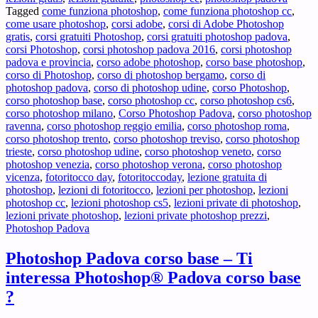
Tagged
come funziona photoshop
,
come funziona photoshop cc
,
come usare photoshop
,
corsi adobe
,
corsi di Adobe Photoshop
gratis
,
corsi gratuiti Photoshop
,
corsi gratuiti photoshop padova
,
corsi Photoshop
,
corsi photoshop padova 2016
,
corsi photoshop
padova e provincia
,
corso adobe photoshop
,
corso base photoshop
,
corso di Photoshop
,
corso di photoshop bergamo
,
corso di
photoshop padova
,
corso di photoshop udine
,
corso Photoshop
,
corso photoshop base
,
corso photoshop cc
,
corso photoshop cs6
,
corso photoshop milano
,
Corso Photoshop Padova
,
corso photoshop
ravenna
,
corso photoshop reggio emilia
,
corso photoshop roma
,
corso photoshop trento
,
corso photoshop treviso
,
corso photoshop
trieste
,
corso photoshop udine
,
corso photoshop veneto
,
corso
photoshop venezia
,
corso photoshop verona
,
corso photoshop
vicenza
,
fotoritocco day
,
fotoritoccoday
,
lezione gratuita di
photoshop
,
lezioni di fotoritocco
,
lezioni per photoshop
,
lezioni
photoshop cc
,
lezioni photoshop cs5
,
lezioni private di photoshop
,
lezioni private photoshop
,
lezioni private photoshop prezzi
,
Photoshop Padova
Photoshop Padova corso base – Ti
interessa Photoshop® Padova corso base
?