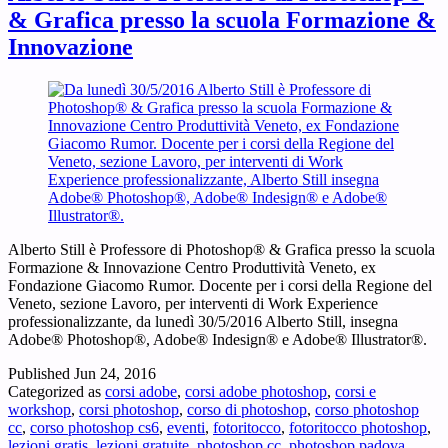
& Grafica presso la scuola Formazione &
Innovazione
Alberto Still è Professore di Photoshop® & Grafica presso la scuola
Formazione & Innovazione Centro Produttività Veneto, ex
Fondazione Giacomo Rumor. Docente per i corsi della Regione del
Veneto, sezione Lavoro, per interventi di Work Experience
professionalizzante, da lunedì 30/5/2016 Alberto Still, insegna
Adobe® Photoshop®, Adobe® Indesign® e Adobe® Illustrator®.
Published
Jun 24, 2016
Categorized as
corsi adobe
,
corsi adobe photoshop
,
corsi e
workshop
,
corsi photoshop
,
corso di photoshop
,
corso photoshop
cc
,
corso photoshop cs6
,
eventi
,
fotoritocco
,
fotoritocco photoshop
,
lezioni gratis
,
lezioni gratuite
,
photoshop cc
,
photoshop padova