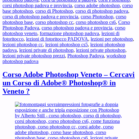
Photosh
corsi photoshop padova e provincia
,
corso adobe photoshop
,
corso
a
base photoshop
,
corso di Photoshop
,
corso di photoshop padova
,
Padova
corso di photoshop padova e provincia
,
corso Photoshop
,
corso
?
photoshop base
,
corso photoshop cc
,
corso photoshop cs6
,
Corso
Photoshop Padova
,
corso photoshop padova e provincia
,
corso
photoshop veneto
,
formazione photoshop padova
,
lezioni di
fotoritocco
,
lezioni di fotoritocco PADOVA
,
lezioni per photoshop
,
lezioni photoshop cc
,
lezioni photoshop cs5
,
lezioni photoshop
padova
,
lezioni private di photoshop
,
lezioni private photoshop
,
lezioni private photoshop prezzi
,
Photoshop Padova
,
workshop
photoshop padova
Corso Adobe Photoshop Veneto – Cercavi
un Corso di Adobe® Photoshop® in
Veneto ?