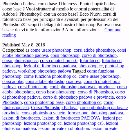
Photoshop Padova corso base Ti interessa Photoshop® Padova
corso base ? Vuoi sfruttare al meglio le enormi potenzialità di
Adobe® Photoshop® con un corso base? Ecco Nuovi corsi di
fotoritocco base per principianti e avanzati per professionisti del
Photoshop®! scopri i dettagli del nostro Photoshop Padova corso
base e ricevi tutte le informazioni! Altre informazioni…
Continue
Photoshop
reading
Padova
Published
May 8, 2016
corso
Categorized as
come usare photoshop
,
corsi adobe photoshop
,
corsi
base
adobe photoshop padova
,
corsi photoshop
,
corso di photoshop
,
–
corso photoshop cc
,
corso photoshop cs6
,
fotoritocco
,
fotoritocco
Ti
photoshop
,
lezioni di fotoritocco padova
,
photoshop cc
,
photoshop
interessa
padova
,
workshop photoshop padova
Tagged
come funziona
Photoshop®
photoshop
,
come funziona photoshop cc
,
come usare photoshop
,
Padova
corsi adobe
,
corsi adobe photoshop padova
,
corsi di photoshop a
corso
padova
,
corsi Photoshop
,
corsi photoshop padova e provincia
,
corso
base
adobe photoshop
,
corso base photoshop
,
corso di Photoshop
,
corso
?
di photoshop padova
,
corso di photoshop padova e provincia
,
corso
Photoshop
,
corso photoshop base
,
corso photoshop cc
,
corso
photoshop cs6
,
Corso Photoshop Padova
,
corso photoshop padova e
provincia
,
corso photoshop veneto
,
formazione photoshop padova
,
lezioni di fotoritocco
,
lezioni di fotoritocco PADOVA
,
lezioni per
photoshop
,
lezioni photoshop cc
,
lezioni photoshop cs5
,
lezioni
photoshop padova
,
lezioni private di photoshop
,
lezioni private