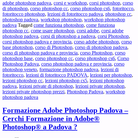
adobe photoshop padova
,
corsi e workshop
,
corsi photoshop
,
corso
–
di photoshop
,
corso photoshop cc
,
corso photoshop cs6
,
fotoritocco
,
Ti
fotoritocco photoshop
,
lezioni di fotoritocco padova
,
photoshop cc
,
interessano
photoshop padova
,
workshop photoshop
,
workshop photoshop
Lezioni
padova
Tagged
come funziona photoshop
,
come funziona
di
photoshop cc
,
come usare photoshop
,
corsi adobe
,
corsi adobe
Fotoritocco
photoshop padova
,
corsi di photoshop a padova
,
corsi Photoshop
,
a
corsi photoshop padova e provincia
,
corso adobe photoshop
,
corso
Padova
base photoshop
,
corso di Photoshop
,
corso di photoshop padova
,
?
corso di photoshop padova e provincia
,
corso Photoshop
,
corso
photoshop base
,
corso photoshop cc
,
corso photoshop cs6
,
Corso
Photoshop Padova
,
corso photoshop padova e provincia
,
corso
photoshop veneto
,
formazione photoshop padova
,
lezioni di
fotoritocco
,
lezioni di fotoritocco PADOVA
,
lezioni per photoshop
,
lezioni photoshop cc
,
lezioni photoshop cs5
,
lezioni photoshop
padova
,
lezioni private di photoshop
,
lezioni private photoshop
,
lezioni private photoshop prezzi
,
Photoshop Padova
,
workshop
photoshop padova
Formazione Adobe Photoshop Padova –
Cerchi Formazione in Adobe®
Photoshop® a Padova ?