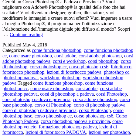
Cerchi un Corso Photoshop® a Padova e Provincia ? Vuoi
migliorare con Adobe® Photoshop® la qualità delle foto che hai
scattato? Vuoi diventare designer, grafico, illustratore, vuoi
modificare le immagini e creare nuovi effetti? Vuoi imparare a usare
al meglio Photoshop®, il programma per l’ottimizzazione e
l’elaborazione dell’immagine digitale più diffuso al mondo? Scopri
Corso
i…
Continue reading
Photoshop
Published
May 4, 2016
Padova
Categorized as
come funziona photoshop
,
come funziona photoshop
e
cc
,
come usare photoshop
,
corsi adobe
,
corsi adobe photoshop
,
corsi
Provincia
adobe photoshop padova
,
corsi e workshop
,
corsi photoshop
,
corso
–
di photoshop
,
corso photoshop cc
,
corso photoshop cs6
,
fotoritocco
,
Cerchi
fotoritocco photoshop
,
lezioni di fotoritocco padova
,
photoshop cc
,
un
photoshop padova
,
workshop photoshop
,
workshop photoshop
Corso
padova
Tagged
come funziona photoshop
,
come funziona
di
photoshop cc
,
come usare photoshop
,
corsi adobe
,
corsi adobe
Photoshop®
photoshop padova
,
corsi di photoshop a padova
,
corsi Photoshop
,
a
corsi photoshop padova e provincia
,
corso adobe photoshop
,
corso
Padova
base photoshop
,
corso di Photoshop
,
corso di photoshop padova
,
e
corso di photoshop padova e provincia
,
corso Photoshop
,
corso
Provincia
photoshop base
,
corso photoshop cc
,
corso photoshop cs6
,
Corso
?
Photoshop Padova
,
corso photoshop padova e provincia
,
corso
photoshop veneto
,
formazione photoshop padova
,
lezioni di
fotoritocco
,
lezioni di fotoritocco PADOVA
,
lezioni per photoshop
,