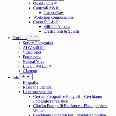
Quality One™
CameraRAW®
CameraRaw
Workshop composizione
Corso Still-Life
Still-life Ancona
Crash Flash & Splash
Open
Portfolio
menu
Servizi Fotografici
ADV still-life
Video Spot
Fotoritocco
Natural Yoga
LiGHTWALL™
Glamour
Open
Info
menu
Biografia
Rassegna Stampa
La nostra squadra
Cercasi Fotografe e fotografi – Cerchiamo
Fotografe/i Freelance
Căutăm Fotografii Freelance – Photographers
Wanted
Cerchiamo Fotografi per Fotografia Sportiva