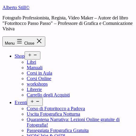
Skip
Alberto Still©
to
Fotografo Professionista, Regista, Video Maker – Autore del libro
content
"Fotoritocco Passo Passo" – Professore di Grafica e Comunicazione
Visiva
Menu
Close
Open
Shop
menu
Libri
Manuali
Corsi in Aula
Corsi Online
workshops
Librerie
Carrello degli Acquisti
Open
Eventi
menu
Corso di Fotoritocco a Padova
Uscita Fotografica Notturna
Quarantena Narrativa: Lezioni Online gratuite di
Fotografia!
Passeggiata Fotografica Gratuita
WOW Wet & Oil™