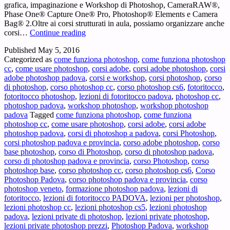
grafica, impaginazione e Workshop di Photoshop, CameraRAW®,
Phase One® Capture One® Pro, Photoshop® Elements e Camera
Bag® 2.Oltre ai corsi strutturati in aula, possiamo organizzare anche
Adobe
corsi…
Continue reading
Photoshop
Published
May 5, 2016
Padova
Categorized as
come funziona photoshop
,
come funziona photoshop
–
cc
,
come usare photoshop
,
corsi adobe
,
corsi adobe photoshop
,
corsi
Ti
adobe photoshop padova
,
corsi e workshop
,
corsi photoshop
,
corso
interessa
di photoshop
,
corso photoshop cc
,
corso photoshop cs6
,
fotoritocco
,
Adobe®
fotoritocco photoshop
,
lezioni di fotoritocco padova
,
photoshop cc
,
Photoshop®
photoshop padova
,
workshop photoshop
,
workshop photoshop
a
padova
Tagged
come funziona photoshop
,
come funziona
Padova
photoshop cc
,
come usare photoshop
,
corsi adobe
,
corsi adobe
?
photoshop padova
,
corsi di photoshop a padova
,
corsi Photoshop
,
corsi photoshop padova e provincia
,
corso adobe photoshop
,
corso
base photoshop
,
corso di Photoshop
,
corso di photoshop padova
,
corso di photoshop padova e provincia
,
corso Photoshop
,
corso
photoshop base
,
corso photoshop cc
,
corso photoshop cs6
,
Corso
Photoshop Padova
,
corso photoshop padova e provincia
,
corso
photoshop veneto
,
formazione photoshop padova
,
lezioni di
fotoritocco
,
lezioni di fotoritocco PADOVA
,
lezioni per photoshop
,
lezioni photoshop cc
,
lezioni photoshop cs5
,
lezioni photoshop
padova
,
lezioni private di photoshop
,
lezioni private photoshop
,
lezioni private photoshop prezzi
,
Photoshop Padova
,
workshop