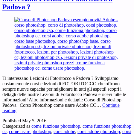
Padova ?
Ti interessano Lezioni di Fotoritocco a Padova ? Sviluppiamo
costantemente corsi e lezioni di FOTORITOCCO che offrono
sempre nuove capacità per migliorare in tutti gli aspetti! scopri i
dettagli delle nostre Lezioni di Fotoritocco Padova e ricevi tutte le
informazioni! Altre informazioni e dettagli: Corso di Photoshop
Padova | Corso Photoshop come usare Adobe CC…
Continue
Lezioni
reading
di
Published
May 5, 2016
Fotoritocco
Categorized as
come funziona photoshop
,
come funziona photoshop
a
cc
,
come usare photoshop
,
corsi adobe
,
corsi adobe photoshop
,
corsi
Padova