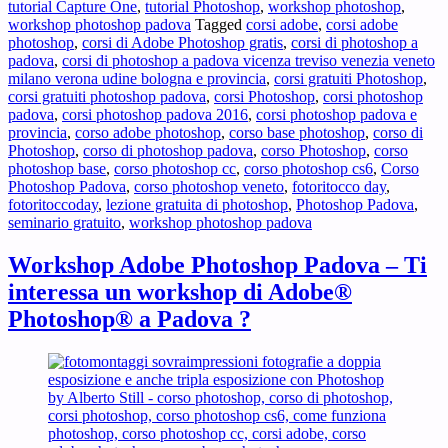
tutorial Capture One
,
tutorial Photoshop
,
workshop photoshop
,
DAY™
workshop photoshop padova
Tagged
corsi adobe
,
corsi adobe
aperto
photoshop
,
corsi di Adobe Photoshop gratis
,
corsi di photoshop a
a
padova
,
corsi di photoshop a padova vicenza treviso venezia veneto
tutti
milano verona udine bologna e provincia
,
corsi gratuiti Photoshop
,
corsi gratuiti photoshop padova
,
corsi Photoshop
,
corsi photoshop
padova
,
corsi photoshop padova 2016
,
corsi photoshop padova e
provincia
,
corso adobe photoshop
,
corso base photoshop
,
corso di
Photoshop
,
corso di photoshop padova
,
corso Photoshop
,
corso
photoshop base
,
corso photoshop cc
,
corso photoshop cs6
,
Corso
Photoshop Padova
,
corso photoshop veneto
,
fotoritocco day
,
fotoritoccoday
,
lezione gratuita di photoshop
,
Photoshop Padova
,
seminario gratuito
,
workshop photoshop padova
Workshop Adobe Photoshop Padova – Ti
interessa un workshop di Adobe®
Photoshop® a Padova ?