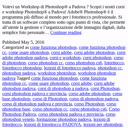
Volevi un Workshop di Photoshop® a Padova ? Scopri i nostri corsi
e workshop Photoshop® a Padova! Adobe® Photoshop® è il
programma più diffuso al mondo per i fotoritocco professionale. Si
tratta di un software completo sotto ogni punto di vista, che permette
all’utente la gestione e l’organizzazione delle immagini digitali, dalla
Workshop
semplice foto personale…
Continue reading
Photoshop
Published
May 5, 2016
Padova
Categorized as
come funziona photoshop
,
come funziona photoshop
–
cc
,
come usare photoshop
,
corsi adobe
,
corsi adobe photoshop
,
corsi
Volevi
adobe photoshop padova
,
corsi e workshop
,
corsi photoshop
,
corso
un
di photoshop
,
corso photoshop cc
,
corso photoshop cs6
,
fotoritocco
,
Workshop
fotoritocco photoshop
,
lezioni di fotoritocco padova
,
photoshop cc
,
di
photoshop padova
,
workshop photoshop
,
workshop photoshop
Photoshop®
padova
Tagged
come funziona photoshop
,
come funziona
a
photoshop cc
,
come usare photoshop
,
corsi adobe
,
corsi adobe
Padova
photoshop padova
,
corsi di photoshop a padova
,
corsi Photoshop
,
?
corsi photoshop padova e provincia
,
corso adobe photoshop
,
corso
base photoshop
,
corso di Photoshop
,
corso di photoshop padova
,
corso di photoshop padova e provincia
,
corso Photoshop
,
corso
photoshop base
,
corso photoshop cc
,
corso photoshop cs6
,
Corso
Photoshop Padova
,
corso photoshop padova e provincia
,
corso
photoshop veneto
,
formazione photoshop padova
,
lezioni di
fotoritocco
,
lezioni di fotoritocco PADOVA
,
lezioni per photoshop
,