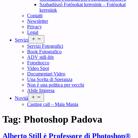
Szabadúszó Fotósokat keresünk – Fotósokat
keresünk
Contatti
Newsletter
Privacy
Legal
Open
Servizi
menu
Servizi Fotografici
Book Fotografico
ADV still-life
Fotoritocco
Video Spot
Documentari Video
Una Scelta di Speranza
Non è una politica per vecchi
Abile Impresa
Open
Novità
menu
Casting call – Mala Mania
Tag:
Photoshop Padova
Alberto Still è Professore di Photoshop®