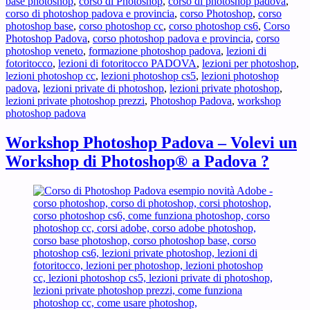
base photoshop
,
corso di Photoshop
,
corso di photoshop padova
,
Padova
corso di photoshop padova e provincia
,
corso Photoshop
,
corso
?
photoshop base
,
corso photoshop cc
,
corso photoshop cs6
,
Corso
Photoshop Padova
,
corso photoshop padova e provincia
,
corso
photoshop veneto
,
formazione photoshop padova
,
lezioni di
fotoritocco
,
lezioni di fotoritocco PADOVA
,
lezioni per photoshop
,
lezioni photoshop cc
,
lezioni photoshop cs5
,
lezioni photoshop
padova
,
lezioni private di photoshop
,
lezioni private photoshop
,
lezioni private photoshop prezzi
,
Photoshop Padova
,
workshop
photoshop padova
Workshop Photoshop Padova – Volevi un
Workshop di Photoshop® a Padova ?