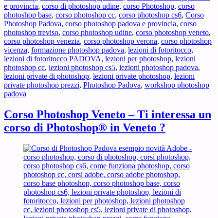
e provincia
,
corso di photoshop udine
,
corso Photoshop
,
corso
photoshop base
,
corso photoshop cc
,
corso photoshop cs6
,
Corso
Photoshop Padova
,
corso photoshop padova e provincia
,
corso
photoshop treviso
,
corso photoshop udine
,
corso photoshop veneto
,
corso photoshop venezia
,
corso photoshop verona
,
corso photoshop
vicenza
,
formazione photoshop padova
,
lezioni di fotoritocco
,
lezioni di fotoritocco PADOVA
,
lezioni per photoshop
,
lezioni
photoshop cc
,
lezioni photoshop cs5
,
lezioni photoshop padova
,
lezioni private di photoshop
,
lezioni private photoshop
,
lezioni
private photoshop prezzi
,
Photoshop Padova
,
workshop photoshop
padova
Corso Photoshop Veneto – Ti interessa un
corso di Photoshop® in Veneto ?