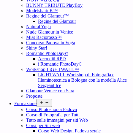
BUNNY TRIBUTE PlayBoy
ModelsharinK™
Regine del Glamour™
Regine del Glamour
Natural Yoga
Nude Glamour in Venice
Miss Baciorosso™
Concorso Padova in Voga
Shiny Star!
Romantic PhotoDay©
Accrediti RPD
i Romantic PhotoDay©
Workshop LiGHTWALL™
LiGHTWALL Workshop di Fotografia e
Illuminotecnica a Bologna con la modella Alice
Sergeant Ice
Glamour Venice con Sara
Proposte
Open
Formazione
menu
Corso Photoshop a Padova
Corso di Fotografia per Tutti
Tutto sulle immagini per siti Web
Corsi per Siti web
Corso Web Design Padova serale