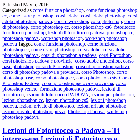
Published
May 5, 2016
Fotoritocco
Categorized as
come funziona photoshop
,
come funziona photoshop
Adobe
cc
,
come usare photoshop
,
corsi adobe
,
corsi adobe photoshop
,
corsi
Photoshop
adobe photoshop padova
,
corsi e workshop
,
corsi photoshop
,
corso
Padova
di photoshop
,
corso photoshop cc
,
corso photoshop cs6
,
fotoritocco
,
–
fotoritocco photoshop
,
lezioni di fotoritocco padova
,
photoshop cc
,
Volevi
photoshop padova
,
workshop photoshop
,
workshop photoshop
delle
padova
Tagged
come funziona photoshop
,
come funziona
lezioni
photoshop cc
,
come usare photoshop
,
corsi adobe
,
corsi adobe
di
photoshop padova
,
corsi di photoshop a padova
,
corsi Photoshop
,
Fotoritocco
corsi photoshop padova e provincia
,
corso adobe photoshop
,
corso
con
base photoshop
,
corso di Photoshop
,
corso di photoshop padova
,
Adobe
corso di photoshop padova e provincia
,
corso Photoshop
,
corso
Photoshop®
photoshop base
,
corso photoshop cc
,
corso photoshop cs6
,
Corso
a
Photoshop Padova
,
corso photoshop padova e provincia
,
corso
Padova
photoshop veneto
,
formazione photoshop padova
,
lezioni di
?
fotoritocco
,
lezioni di fotoritocco PADOVA
,
lezioni per photoshop
,
lezioni photoshop cc
,
lezioni photoshop cs5
,
lezioni photoshop
padova
,
lezioni private di photoshop
,
lezioni private photoshop
,
lezioni private photoshop prezzi
,
Photoshop Padova
,
workshop
photoshop padova
Lezioni di Fotoritocco a Padova – Ti
interessano Lezioni di Fotoritocco a