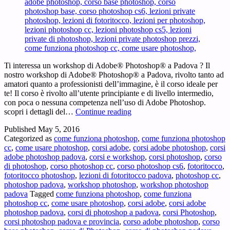
Ti interessa un workshop di Adobe® Photoshop® a Padova ? Il
nostro workshop di Adobe® Photoshop® a Padova, rivolto tanto ad
amatori quanto a professionisti dell’immagine, è il corso ideale per
te! Il corso è rivolto all’utente principiante e di livello intermedio,
con poca o nessuna competenza nell’uso di Adobe Photoshop.
Workshop
scopri i dettagli del…
Continue reading
Adobe
Published
May 5, 2016
Photoshop
Categorized as
come funziona photoshop
,
come funziona photoshop
Padova
cc
,
come usare photoshop
,
corsi adobe
,
corsi adobe photoshop
,
corsi
–
adobe photoshop padova
,
corsi e workshop
,
corsi photoshop
,
corso
Ti
di photoshop
,
corso photoshop cc
,
corso photoshop cs6
,
fotoritocco
,
interessa
fotoritocco photoshop
,
lezioni di fotoritocco padova
,
photoshop cc
,
un
photoshop padova
,
workshop photoshop
,
workshop photoshop
workshop
padova
Tagged
come funziona photoshop
,
come funziona
di
photoshop cc
,
come usare photoshop
,
corsi adobe
,
corsi adobe
Adobe®
photoshop padova
,
corsi di photoshop a padova
,
corsi Photoshop
,
Photoshop®
corsi photoshop padova e provincia
,
corso adobe photoshop
,
corso
a