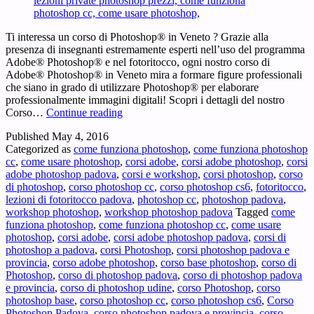
Ti interessa un corso di Photoshop® in Veneto ? Grazie alla
presenza di insegnanti estremamente esperti nell’uso del programma
Adobe® Photoshop® e nel fotoritocco, ogni nostro corso di
Adobe® Photoshop® in Veneto mira a formare figure professionali
che siano in grado di utilizzare Photoshop® per elaborare
professionalmente immagini digitali! Scopri i dettagli del nostro
Corso
Corso…
Continue reading
Photoshop
Published
May 4, 2016
Veneto
Categorized as
come funziona photoshop
,
come funziona photoshop
–
cc
,
come usare photoshop
,
corsi adobe
,
corsi adobe photoshop
,
corsi
Ti
adobe photoshop padova
,
corsi e workshop
,
corsi photoshop
,
corso
interessa
di photoshop
,
corso photoshop cc
,
corso photoshop cs6
,
fotoritocco
,
un
lezioni di fotoritocco padova
,
photoshop cc
,
photoshop padova
,
corso
workshop photoshop
,
workshop photoshop padova
Tagged
come
di
funziona photoshop
,
come funziona photoshop cc
,
come usare
Photoshop®
photoshop
,
corsi adobe
,
corsi adobe photoshop padova
,
corsi di
in
photoshop a padova
,
corsi Photoshop
,
corsi photoshop padova e
Veneto
provincia
,
corso adobe photoshop
,
corso base photoshop
,
corso di
?
Photoshop
,
corso di photoshop padova
,
corso di photoshop padova
e provincia
,
corso di photoshop udine
,
corso Photoshop
,
corso
photoshop base
,
corso photoshop cc
,
corso photoshop cs6
,
Corso
Photoshop Padova
,
corso photoshop padova e provincia
,
corso