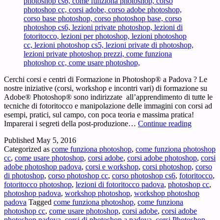
Cerchi corsi e centri di Formazione in Photoshop® a Padova ? Le
nostre iniziative (corsi, workshop e incontri vari) di formazione su
Adobe® Photoshop® sono indirizzate all’apprendimento di tutte le
tecniche di fotoritocco e manipolazione delle immagini con corsi ad
esempi, pratici, sul campo, con poca teoria e massima pratica!
Formazi
Imparerai i segreti della post-produzione…
Continue reading
Photosh
Published
May 5, 2016
Padova
Categorized as
come funziona photoshop
,
come funziona photoshop
–
cc
,
come usare photoshop
,
corsi adobe
,
corsi adobe photoshop
,
corsi
Cerchi
adobe photoshop padova
,
corsi e workshop
,
corsi photoshop
,
corso
corsi
di photoshop
,
corso photoshop cc
,
corso photoshop cs6
,
fotoritocco
,
e
fotoritocco photoshop
,
lezioni di fotoritocco padova
,
photoshop cc
,
centri
photoshop padova
,
workshop photoshop
,
workshop photoshop
di
padova
Tagged
come funziona photoshop
,
come funziona
Formazi
photoshop cc
,
come usare photoshop
,
corsi adobe
,
corsi adobe
in
photoshop padova
,
corsi di photoshop a padova
,
corsi Photoshop
,