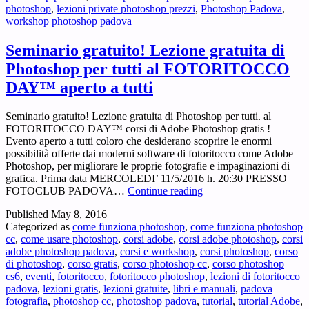
photoshop
,
lezioni private photoshop prezzi
,
Photoshop Padova
,
workshop photoshop padova
Seminario gratuito! Lezione gratuita di
Photoshop per tutti al FOTORITOCCO
DAY™ aperto a tutti
Seminario gratuito! Lezione gratuita di Photoshop per tutti. al
FOTORITOCCO DAY™ corsi di Adobe Photoshop gratis !
Evento aperto a tutti coloro che desiderano scoprire le enormi
possibilità offerte dai moderni software di fotoritocco come Adobe
Photoshop, per migliorare le proprie fotografie e impaginazioni di
grafica. Prima data MERCOLEDI’ 11/5/2016 h. 20:30 PRESSO
Seminario
FOTOCLUB PADOVA…
Continue reading
gratuito!
Published
May 8, 2016
Lezione
Categorized as
come funziona photoshop
,
come funziona photoshop
gratuita
cc
,
come usare photoshop
,
corsi adobe
,
corsi adobe photoshop
,
corsi
di
adobe photoshop padova
,
corsi e workshop
,
corsi photoshop
,
corso
Photoshop
di photoshop
,
corso gratis
,
corso photoshop cc
,
corso photoshop
per
cs6
,
eventi
,
fotoritocco
,
fotoritocco photoshop
,
lezioni di fotoritocco
tutti
padova
,
lezioni gratis
,
lezioni gratuite
,
libri e manuali
,
padova
al
fotografia
,
photoshop cc
,
photoshop padova
,
tutorial
,
tutorial Adobe
,
FOTORITOCCO