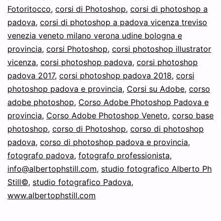
Fotoritocco
,
corsi di Photoshop
,
corsi di photoshop a
padova
,
corsi di photoshop a padova vicenza treviso
venezia veneto milano verona udine bologna e
provincia
,
corsi Photoshop
,
corsi photoshop illustrator
vicenza
,
corsi photoshop padova
,
corsi photoshop
padova 2017
,
corsi photoshop padova 2018
,
corsi
photoshop padova e provincia
,
Corsi su Adobe
,
corso
adobe photoshop
,
Corso Adobe Photoshop Padova e
provincia
,
Corso Adobe Photoshop Veneto
,
corso base
photoshop
,
corso di Photoshop
,
corso di photoshop
padova
,
corso di photoshop padova e provincia
,
fotografo padova
,
fotografo professionista
,
info@albertophstill.com
,
studio fotografico Alberto Ph
Still©
,
studio fotografico Padova
,
www.albertophstill.com