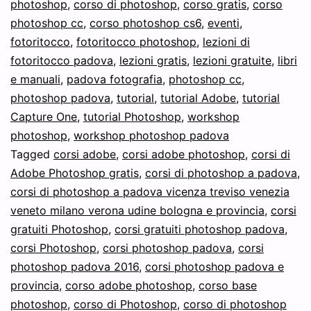
photoshop
,
corso di photoshop
,
corso gratis
,
corso
tutti
photoshop cc
,
corso photoshop cs6
,
eventi
,
fotoritocco
al
,
fotoritocco photoshop
,
lezioni di
fotoritocco padova
,
lezioni gratis
,
lezioni gratuite
,
libri
FOTORITOCCO
e manuali
,
padova fotografia
,
photoshop cc
,
DAY™
photoshop padova
,
tutorial
,
tutorial Adobe
,
tutorial
aperto
Capture One
,
tutorial Photoshop
,
workshop
photoshop
,
workshop photoshop padova
a
Tagged
corsi adobe
,
corsi adobe photoshop
,
corsi di
tutti
Adobe Photoshop gratis
,
corsi di photoshop a padova
,
corsi di photoshop a padova vicenza treviso venezia
veneto milano verona udine bologna e provincia
,
corsi
gratuiti Photoshop
,
corsi gratuiti photoshop padova
,
corsi Photoshop
,
corsi photoshop padova
,
corsi
photoshop padova 2016
,
corsi photoshop padova e
provincia
,
corso adobe photoshop
,
corso base
photoshop
,
corso di Photoshop
,
corso di photoshop