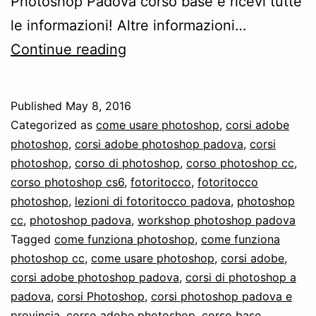
Photoshop Padova corso base e ricevi tutte
le informazioni! Altre informazioni…
Photoshop
Continue reading
Padova
corso
Published
May 8, 2016
base
Categorized as
come usare photoshop
,
corsi adobe
–
photoshop
,
corsi adobe photoshop padova
,
corsi
photoshop
,
corso di photoshop
,
corso photoshop cc
,
Ti
corso photoshop cs6
,
fotoritocco
,
fotoritocco
interessa
photoshop
,
lezioni di fotoritocco padova
,
photoshop
Photoshop®
cc
,
photoshop padova
,
workshop photoshop padova
Tagged
come funziona photoshop
Padova
,
come funziona
photoshop cc
,
come usare photoshop
,
corsi adobe
,
corso
corsi adobe photoshop padova
,
corsi di photoshop a
base
padova
,
corsi Photoshop
,
corsi photoshop padova e
?
provincia
,
corso adobe photoshop
,
corso base