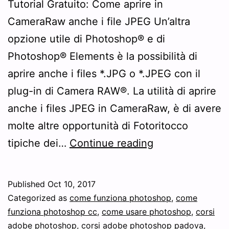
Tutorial Gratuito: Come aprire in
CameraRaw anche i file JPEG Un’altra
opzione utile di Photoshop® e di
Photoshop® Elements è la possibilità di
aprire anche i files *.JPG o *.JPEG con il
plug-in di Camera RAW®. La utilità di aprire
anche i files JPEG in CameraRaw, è di avere
molte altre opportunità di Fotoritocco
Come
tipiche dei…
Continue reading
aprire
in
Published
Oct 10, 2017
CameraRaw
Categorized as
come funziona photoshop
,
come
anche
funziona photoshop cc
,
come usare photoshop
,
corsi
adobe photoshop
,
corsi adobe photoshop padova
,