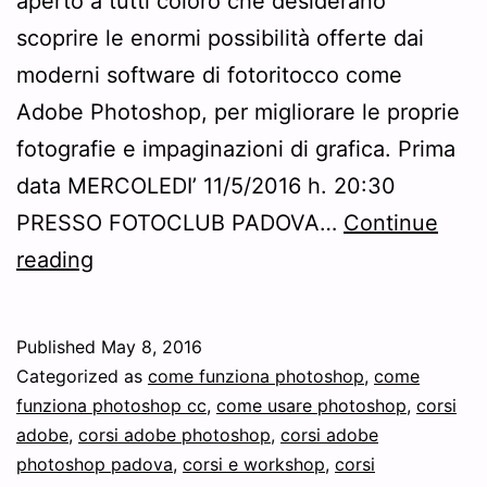
aperto a tutti coloro che desiderano
scoprire le enormi possibilità offerte dai
moderni software di fotoritocco come
Adobe Photoshop, per migliorare le proprie
fotografie e impaginazioni di grafica. Prima
data MERCOLEDI’ 11/5/2016 h. 20:30
PRESSO FOTOCLUB PADOVA…
Continue
Seminario
reading
gratuito!
Lezione
Published
May 8, 2016
gratuita
Categorized as
come funziona photoshop
,
come
di
funziona photoshop cc
,
come usare photoshop
,
corsi
adobe
,
corsi adobe photoshop
,
corsi adobe
Photoshop
photoshop padova
,
corsi e workshop
,
corsi
per