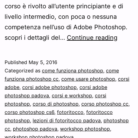
corso è rivolto all’utente principiante e di
livello intermedio, con poca o nessuna
competenza nell’uso di Adobe Photoshop.
Works
scopri i dettagli del…
Continue reading
Adobe
Photos
Published
May 5, 2016
Padov
Categorized as
come funziona photoshop
,
come
–
funziona photoshop cc
,
come usare photoshop
,
corsi
adobe
,
corsi adobe photoshop
,
corsi adobe
Ti
photoshop padova
,
corsi e workshop
,
corsi
interes
photoshop
,
corso di photoshop
,
corso photoshop cc
,
un
corso photoshop cs6
,
fotoritocco
,
fotoritocco
photoshop
,
lezioni di fotoritocco padova
,
photoshop
works
cc
,
photoshop padova
,
workshop photoshop
,
di
workshop photoshop padova