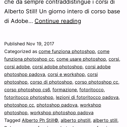
che da sempre contraddistingue i corsi di
Alberto Still! Un giorno intero di corso base
Nuovo
di Adobe…
Continue reading
tour
di
Published
Nov 19, 2017
date
Categorized as
come funziona photoshop
,
come
del
funziona photoshop cc
,
come usare photoshop
,
corsi
,
corsi adobe
,
corsi adobe photoshop
,
corsi adobe
corso
photoshop padova
,
corsi e workshop
,
corsi
Adobe®
photoshop
,
corso di photoshop
,
corso photoshop cc
,
Photoshop®
corso photoshop cs6
,
formazione
,
fotoritocco
,
fotoritocco photoshop
,
lezioni di fotoritocco padova
base
,
photoshop cc
,
photoshop padova
,
workshop
di
photoshop
,
workshop photoshop padova
1
Tagged
Alberto Ph Still©
,
alberto phstill
,
alberto still
,
giorno