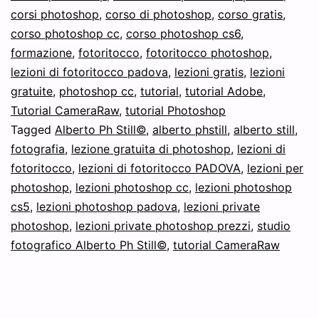
i
corsi photoshop
,
corso di photoshop
,
corso gratis
,
file
corso photoshop cc
,
corso photoshop cs6
,
JPEG:
formazione
,
fotoritocco
,
fotoritocco photoshop
,
lezioni di fotoritocco padova
,
lezioni gratis
Tutorial
,
lezioni
gratuite
,
photoshop cc
,
tutorial
,
tutorial Adobe
,
Gratuito
Tutorial CameraRaw
,
tutorial Photoshop
Tagged
Alberto Ph Still©
,
alberto phstill
,
alberto still
,
fotografia
,
lezione gratuita di photoshop
,
lezioni di
fotoritocco
,
lezioni di fotoritocco PADOVA
,
lezioni per
photoshop
,
lezioni photoshop cc
,
lezioni photoshop
cs5
,
lezioni photoshop padova
,
lezioni private
photoshop
,
lezioni private photoshop prezzi
,
studio
fotografico Alberto Ph Still©
,
tutorial CameraRaw