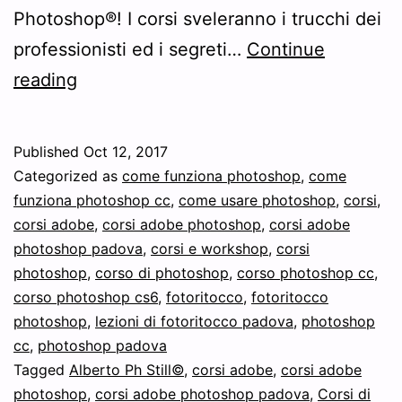
Photoshop®! I corsi sveleranno i trucchi dei
professionisti ed i segreti…
Continue
Nuovo
reading
Corso
professionale
Published
Oct 12, 2017
di
Categorized as
come funziona photoshop
,
come
Adobe
funziona photoshop cc
,
come usare photoshop
,
corsi
,
corsi adobe
,
corsi adobe photoshop
,
corsi adobe
Photoshop
photoshop padova
,
corsi e workshop
,
corsi
a
photoshop
,
corso di photoshop
,
corso photoshop cc
,
Padova
corso photoshop cs6
,
fotoritocco
,
fotoritocco
photoshop
,
lezioni di fotoritocco padova
,
photoshop
cc
,
photoshop padova
Tagged
Alberto Ph Still©
,
corsi adobe
,
corsi adobe
photoshop
,
corsi adobe photoshop padova
,
Corsi di