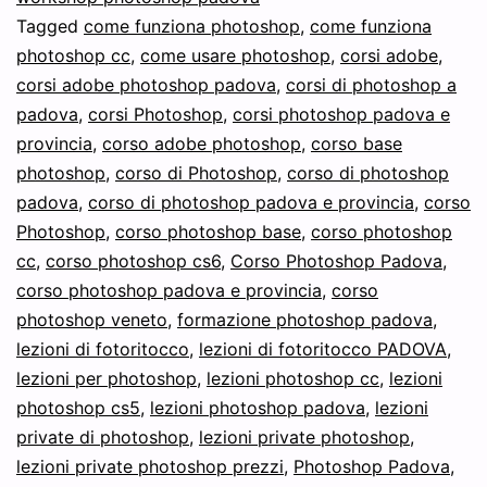
Adobe
Tagged
come funziona photoshop
,
come funziona
Photo
photoshop cc
,
come usare photoshop
,
corsi adobe
,
corsi adobe photoshop padova
,
corsi di photoshop a
a
padova
,
corsi Photoshop
,
corsi photoshop padova e
Padov
provincia
,
corso adobe photoshop
,
corso base
?
photoshop
,
corso di Photoshop
,
corso di photoshop
padova
,
corso di photoshop padova e provincia
,
corso
Photoshop
,
corso photoshop base
,
corso photoshop
cc
,
corso photoshop cs6
,
Corso Photoshop Padova
,
corso photoshop padova e provincia
,
corso
photoshop veneto
,
formazione photoshop padova
,
lezioni di fotoritocco
,
lezioni di fotoritocco PADOVA
,
lezioni per photoshop
,
lezioni photoshop cc
,
lezioni
photoshop cs5
,
lezioni photoshop padova
,
lezioni
private di photoshop
,
lezioni private photoshop
,
lezioni private photoshop prezzi
,
Photoshop Padova
,