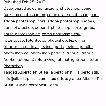
Published
Feb 25, 2017
dei
Categorized as
come funziona photoshop
,
come
files
funziona photoshop cc
,
come usare photoshop
,
corsi
adobe photoshop
,
corsi adobe photoshop padova
,
Raster,
corsi photoshop
,
corso di photoshop
,
corso gratis
,
JPEG,
corso photoshop cc
,
corso photoshop cs6
,
DNG
fotoritocco
,
fotoritocco photoshop
,
lezioni di
fotoritocco padova
,
lezioni gratis
,
lezioni gratuite
e
,
photoshop cc
,
photoshop padova
,
tutorial
,
tutorial
Raw
Adobe
,
tutorial Capture One
,
tutorial lightroom
,
tutorial
e
Photoshop
le
Tagged
Alberto Ph Still©
,
alberto phstill
,
alberto still
,
info@albertophstill.com
,
studio fotografico Alberto Ph
differenze.
Still©
,
www.albertophstill.com