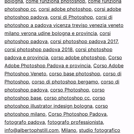
Bologna
,
come funziona photoshop
,
come funziona
photoshop cc
,
corsi adobe photoshop
,
corsi adobe
a
photoshop padova
,
corsi di Photoshop
,
corsi di
Milano
photoshop a padova vicenza treviso venezia veneto
Bologna
milano verona udine bologna e provincia
,
corsi
Padova
photoshop padova
,
corsi photoshop padova 2017
,
corsi photoshop padova 2018
,
corsi photoshop
padova e provincia
,
corso adobe photoshop
,
Corso
Adobe Photoshop Padova e provincia
,
Corso Adobe
Photoshop Veneto
,
corso base photoshop
,
corso di
Photoshop
,
corso di photoshop bergamo
,
corso di
photoshop padova
,
corso Photoshop
,
corso
photoshop base
,
corso photoshop cc
,
corso
photoshop illustrator indesign bologna
,
corso
photoshop milano
,
Corso Photoshop Padova
,
fotografo padova
,
fotografo professionista
,
info@albertophstill.com
,
Milano
,
studio fotografico