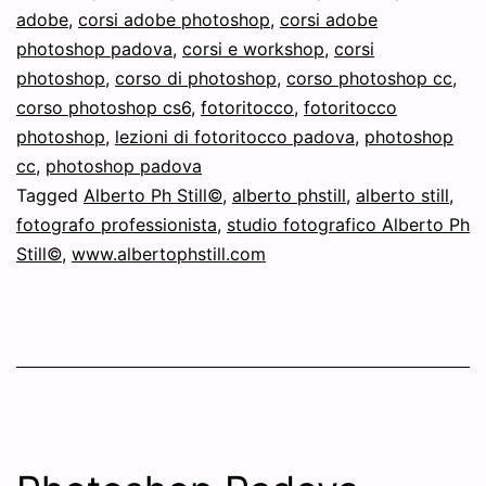
adobe
,
corsi adobe photoshop
,
corsi adobe
photoshop padova
,
corsi e workshop
,
corsi
photoshop
,
corso di photoshop
,
corso photoshop cc
,
corso photoshop cs6
,
fotoritocco
,
fotoritocco
photoshop
,
lezioni di fotoritocco padova
,
photoshop
cc
,
photoshop padova
Tagged
Alberto Ph Still©
,
alberto phstill
,
alberto still
,
fotografo professionista
,
studio fotografico Alberto Ph
Still©
,
www.albertophstill.com