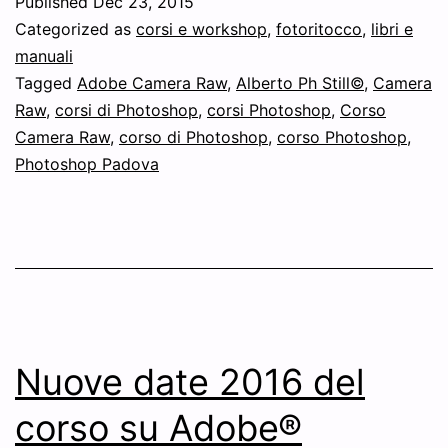
Published
Dec 23, 2015
RAW9.0
Categorized as
corsi e workshop
,
fotoritocco
,
libri e
Corso
manuali
Tagged
Adobe Camera Raw
,
Alberto Ph Still©
,
Camera
su
Raw
,
corsi di Photoshop
,
corsi Photoshop
,
Corso
Adobe®
Camera Raw
,
corso di Photoshop
,
corso Photoshop
,
CameraRAW®!
Photoshop Padova
Nuove date 2016 del
corso su Adobe®