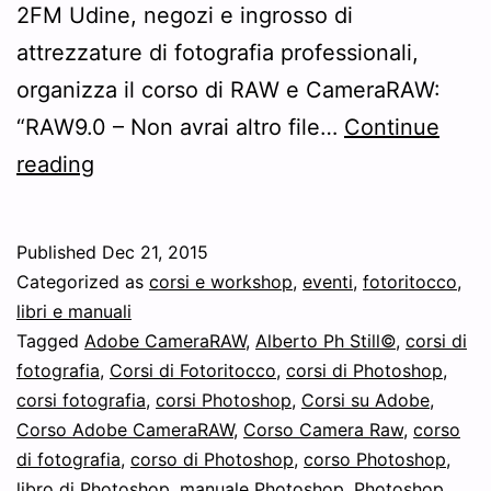
2FM Udine, negozi e ingrosso di
attrezzature di fotografia professionali,
organizza il corso di RAW e CameraRAW:
“RAW9.0 – Non avrai altro file…
Continue
Nuove
reading
date
2016
Published
Dec 21, 2015
del
Categorized as
corsi e workshop
,
eventi
,
fotoritocco
,
corso
libri e manuali
Tagged
Adobe CameraRAW
,
Alberto Ph Still©
,
corsi di
su
fotografia
,
Corsi di Fotoritocco
,
corsi di Photoshop
,
Adobe®
corsi fotografia
,
corsi Photoshop
,
Corsi su Adobe
,
CameraRAW®
Corso Adobe CameraRAW
,
Corso Camera Raw
,
corso
di fotografia
!
,
corso di Photoshop
,
corso Photoshop
,
libro di Photoshop
,
manuale Photoshop
,
Photoshop