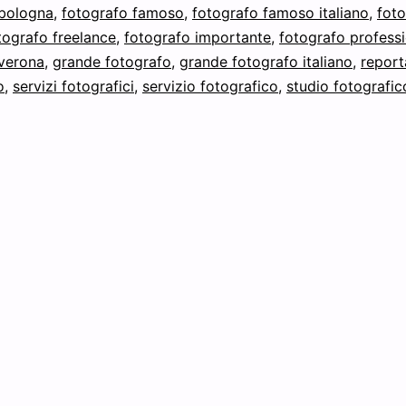
E
 bologna
,
fotografo famoso
,
fotografo famoso italiano
,
fot
tografo freelance
,
fotografo importante
Contraddizione”
,
fotografo professi
 verona
,
grande fotografo
,
grande fotografo italiano
,
repor
o
,
servizi fotografici
,
servizio fotografico
,
studio fotografic