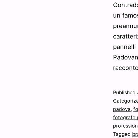
Contradd
un famos
preannun
caratter
pannelli
Padovano
raccon
Published
Categoriz
padova
,
fo
fotografo 
profession
Tagged
br