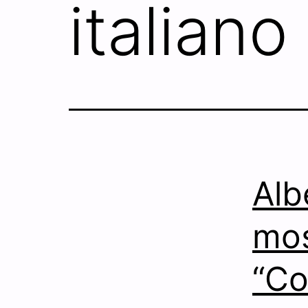
italiano
Alb
mos
“Co