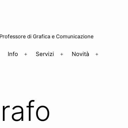
– Professore di Grafica e Comunicazione
Info
Servizi
Novità
Open
Open
Open
Open
menu
menu
menu
menu
rafo