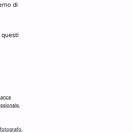
erno di
 questi
lance
essionale
,
fotografo
,