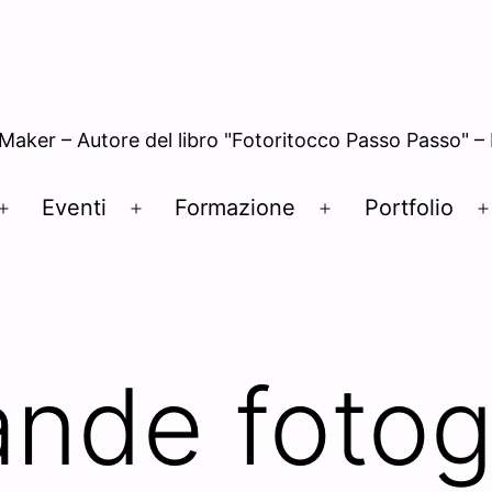
 Maker – Autore del libro "Fotoritocco Passo Passo" 
Eventi
Formazione
Portfolio
Open
Open
Open
menu
menu
menu
ande fotog