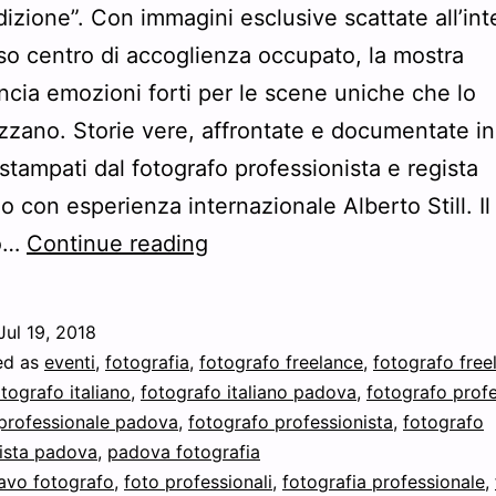
izione”. Con immagini esclusive scattate all’int
o centro di accoglienza occupato, la mostra
cia emozioni forti per le scene uniche che lo
izzano. Storie vere, affrontate e documentate in
 stampati dal fotografo professionista e regista
 con esperienza internazionale Alberto Still. Il
Alberto
to…
Continue reading
Still
presenta
Jul 19, 2018
la
ed as
eventi
,
fotografia
,
fotografo freelance
,
fotografo free
mostra
tografo italiano
,
fotografo italiano padova
,
fotografo prof
professionale padova
,
fotografo professionista
,
fotografo
fotografica
ista padova
,
padova fotografia
“Contrasto
avo fotografo
,
foto professionali
,
fotografia professionale
,