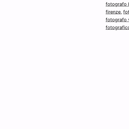
fotografo
firenze
,
fo
fotografo
fotografic