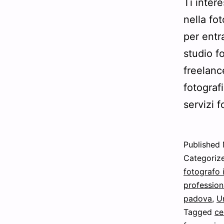
Ti inter
nella fot
per entr
studio f
freelanc
fotograf
servizi f
Published
Categoriz
fotografo 
professio
padova
,
U
Tagged
ce