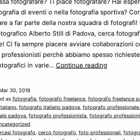
essa fotografare? Ti piace fotografare? Hai espe
ografia di eventi o nella fotografia sportiva? Co
are a far parte della nostra squadra di fotografi!
otografico Alberto Still di Padova, cerca fotograf
e! Ci fa sempre piacere avviare collaborazioni 
i professionisti perchè abbiamo spesso richieste
Cerco
otografici in varie…
Continue reading
Fotografo
–
Mar 30, 2018
Cercasi
ed as
fotografia
,
fotografo freelance
,
fotografo freelance 
Fotografi
italiano
,
fotografo italiano padova
,
fotografo professionale
nale padova
,
fotografo professionista
,
fotografo professioni
ncategorized
rcasi fotografo
,
cerco fotografo
,
foto professionali
,
fotogr