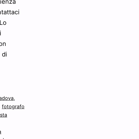
rienza
ntattaci
 Lo
i
con
 di
padova
,
,
fotografo
sta
a