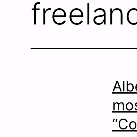
freelan
Alb
mos
“Co