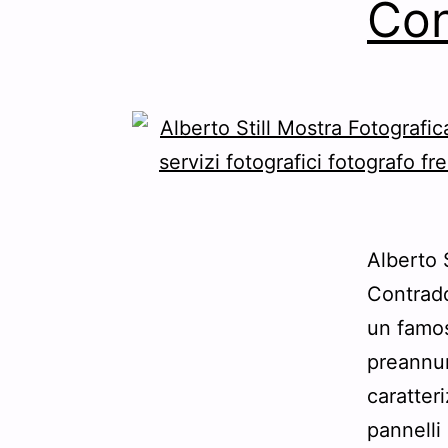
Con
Alberto 
Contradd
un famos
preannun
caratter
pannelli