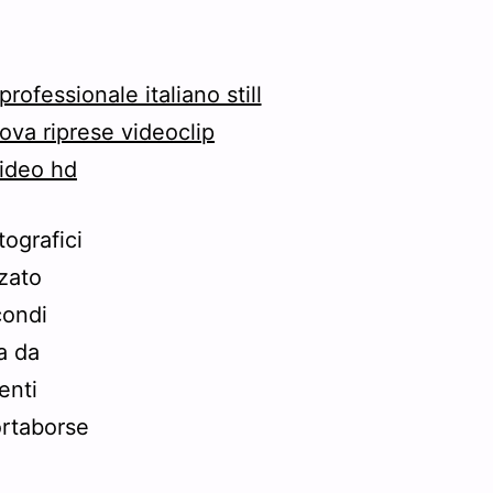
tografici
zato
condi
a da
enti
ortaborse