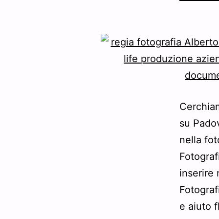
Cerchiam
su Padov
nella fo
Fotograf
inserire
Fotograf
e aiuto 