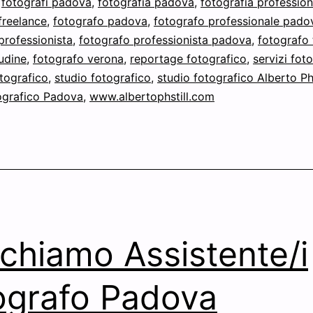
,
fotografi padova
,
fotografia padova
,
fotografia profession
freelance
,
fotografo padova
,
fotografo professionale pado
professionista
,
fotografo professionista padova
,
fotografo 
udine
,
fotografo verona
,
reportage fotografico
,
servizi foto
otografico
,
studio fotografico
,
studio fotografico Alberto Ph
ografico Padova
,
www.albertophstill.com
chiamo Assistente/i
ografo Padova