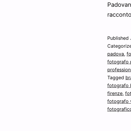
Padovano
raccon
Published
Categoriz
padova
,
fo
fotografo 
profession
Tagged
br
fotografo
firenze
,
fo
fotografo
fotografic