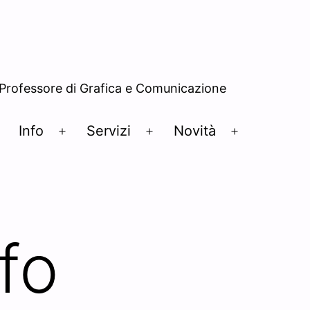
– Professore di Grafica e Comunicazione
Info
Servizi
Novità
Open
Open
Open
Open
menu
menu
menu
menu
fo