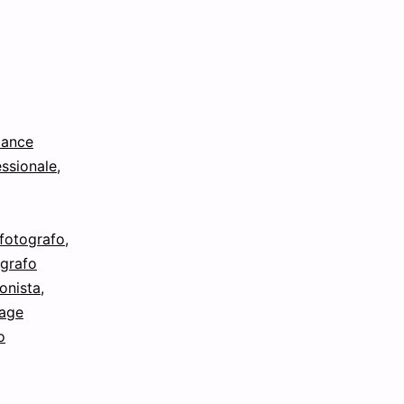
lance
essionale
,
fotografo
,
ografo
onista
,
tage
o