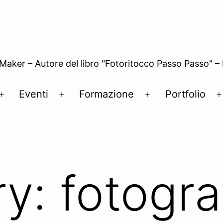
 Maker – Autore del libro "Fotoritocco Passo Passo" 
Eventi
Formazione
Portfolio
Open
Open
Open
menu
menu
menu
ry:
fotogra