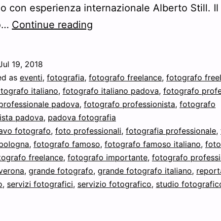
 con esperienza internazionale Alberto Still. Il
Alberto
to…
Continue reading
Still
presenta
Jul 19, 2018
la
ed as
eventi
,
fotografia
,
fotografo freelance
,
fotografo free
mostra
tografo italiano
,
fotografo italiano padova
,
fotografo prof
professionale padova
,
fotografo professionista
,
fotografo
fotografica
ista padova
,
padova fotografia
“Contrasto
avo fotografo
,
foto professionali
,
fotografia professionale
,
E
 bologna
,
fotografo famoso
,
fotografo famoso italiano
,
fot
tografo freelance
,
fotografo importante
Contraddizione”
,
fotografo professi
 verona
,
grande fotografo
,
grande fotografo italiano
,
repor
o
,
servizi fotografici
,
servizio fotografico
,
studio fotografic