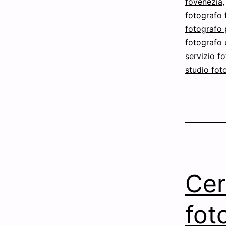
fovenezia
fotografo 
fotografo 
fotografo 
servizio f
studio fot
Cer
fot