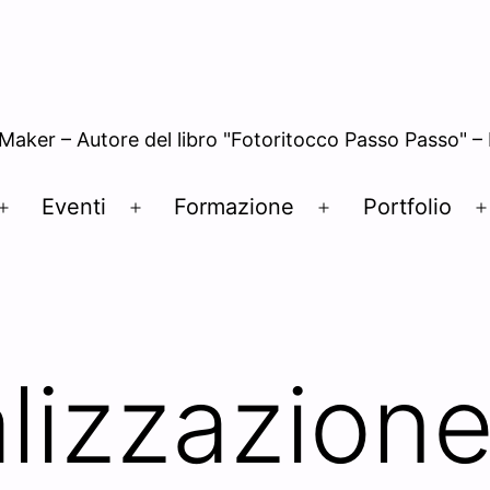
 Maker – Autore del libro "Fotoritocco Passo Passo" 
Eventi
Formazione
Portfolio
Open
Open
Open
menu
menu
menu
alizzazione