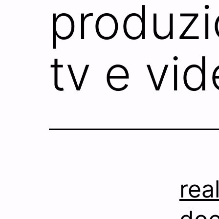
produzi
tv e vi
rea