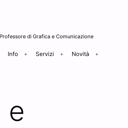
– Professore di Grafica e Comunicazione
Info
Servizi
Novità
Open
Open
Open
Open
menu
menu
menu
menu
 e