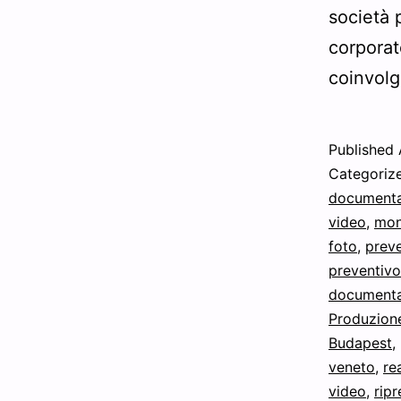
società 
corporat
coinvol
Published
Categoriz
documenta
video
,
mon
foto
,
prev
preventivo
documenta
Produzion
Budapest
,
veneto
,
re
video
,
rip