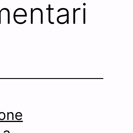
entari
ione