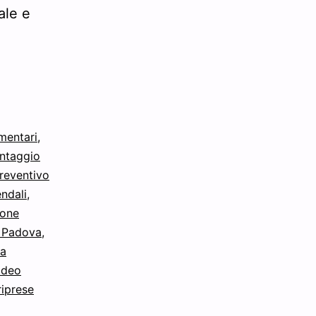
ale e
mentari
,
ntaggio
reventivo
ndali
,
ione
 Padova
,
ra
ideo
riprese