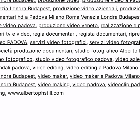
zia Londra Budapest
,
produzione video aziendali
,
produzi
mentari hd a Padova Milano Roma Venezia Londra Budapes
e video padova
,
produzione video veneto
,
realizzazione e
i tv e video
,
regia documentari
,
regista documentari
,
ripr
ideo PADOVA
,
servizi video fotografici
,
servizi video fotograf
ocietà produzione documentari
,
studio fotografico Alberto 
eo fotografico
,
studio video fotografico padova
,
video azie
ndali padova
,
video editing
,
video editing a Padova Milan
ondra Budapest
,
video maker
,
video maker a Padova Milan
ondra Budapest
,
video making
,
video padova
,
videoclip pa
ng
,
www.albertophstill.com