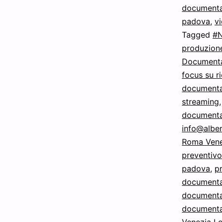
documenta
padova
,
v
Tagged
#
produzion
Documenta
focus su r
documentar
streaming
documentar
info@alber
Roma Vene
preventivo
padova
,
p
documenta
documentar
documenta
Venezia L