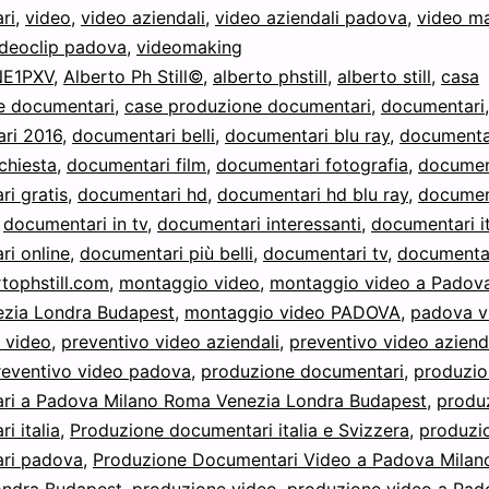
Venezia
ri
,
video
,
video aziendali
,
video aziendali padova
,
video m
ideoclip padova
,
videomaking
e
NE1PXV
,
Alberto Ph Still©
,
alberto phstill
,
alberto still
,
casa
in
e documentari
,
case produzione documentari
,
documentari
,
tutta
ri 2016
,
documentari belli
,
documentari blu ray
,
documenta
Italia
ichiesta
,
documentari film
,
documentari fotografia
,
documen
i gratis
,
documentari hd
,
documentari hd blu ray
,
document
,
documentari in tv
,
documentari interessanti
,
documentari i
i online
,
documentari più belli
,
documentari tv
,
documentar
tophstill.com
,
montaggio video
,
montaggio video a Padov
zia Londra Budapest
,
montaggio video PADOVA
,
padova v
 video
,
preventivo video aziendali
,
preventivo video aziend
reventivo video padova
,
produzione documentari
,
produzio
ri a Padova Milano Roma Venezia Londra Budapest
,
produ
i italia
,
Produzione documentari italia e Svizzera
,
produzi
ri padova
,
Produzione Documentari Video a Padova Mila
ondra Budapest
,
produzione video
,
produzione video a Pad