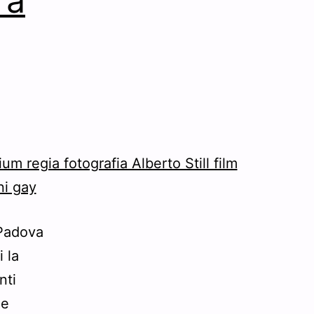
 a
 Padova
 la
nti
 e