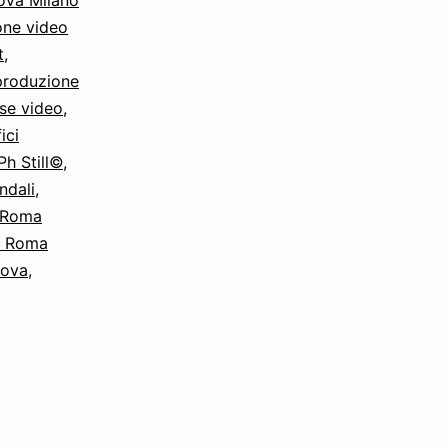
one video
t
,
 produzione
ese video
,
ici
Ph Still©
,
ndali
,
o Roma
o Roma
dova
,