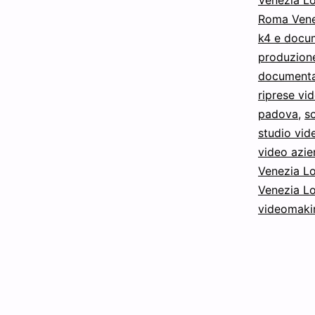
Roma Vene
k4 e docu
produzion
documentar
riprese v
padova
,
s
studio vid
video azie
Venezia L
Venezia L
videomaki