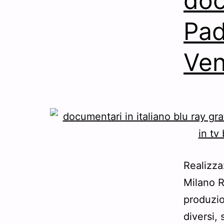
doc
Pad
Ven
Realizz
Milano R
produzio
diversi, 