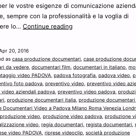
per le vostre esigenze di comunicazione aziend
e, sempre con la professionalità e la voglia di
realizzazione
gere lo…
Continue reading
e
produzione
Apr 20, 2016
documentari
ed as
casa produzione documentari
,
case produzione docu
tv
ri da vedere
,
documentari film
,
documentari in italiano
,
mo
taggio video PADOVA
,
padova fotografia
,
padova video
,
p
e
entivo foto padova
,
preventivo video
,
preventivo video azie
video
 video aziendali padova
,
preventivo video padova
,
produz
a
ri
,
produzione documentari italia
,
produzione documentari
e Documentari Video a Padova Milano Roma Venezia Lond
Padova
produzione video
,
produzione video padova
,
produzione v
Milano
alizzazione video
,
regia documentari
,
regista documentari
,
Roma
rese video PADOVA
,
riprese videoclip
,
società produzione