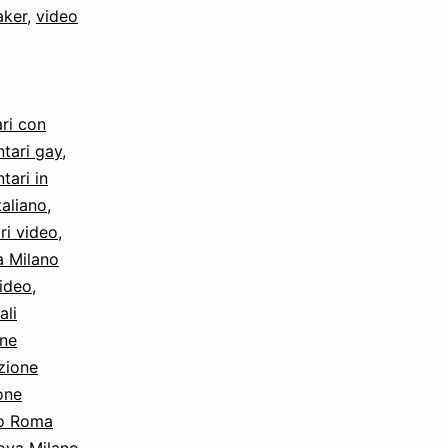
aker
,
video
ri con
tari gay
,
ari in
taliano
,
i video
,
a Milano
ideo
,
ali
ne
zione
one
no Roma
ova Milano