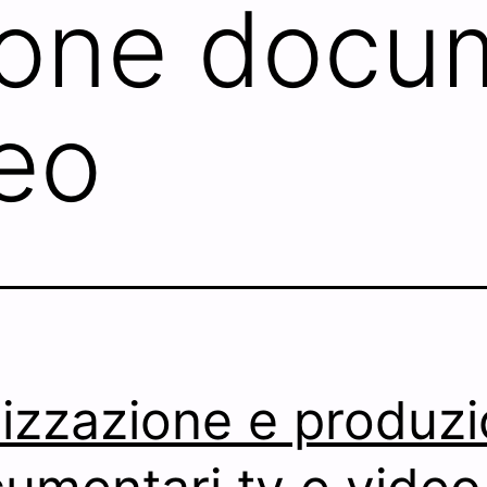
one docum
deo
lizzazione e produz