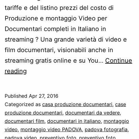
tariffe e del listino prezzi del costo di
Produzione e montaggio Video per
Documentari completi in Italiano in
streaming ? Una grande varietà di video e
film documentari, visionabili anche in
streaming gratis online e su You…
Continue
Preventivo
reading
prezzi
e
Published
Apr 27, 2016
costo
Categorized as
casa produzione documentari
,
case
di
produzione documentari
,
documentari da vedere
,
documentari film
,
documentari in italiano
,
montaggio
Produzione
video
,
montaggio video PADOVA
,
padova fotografia
,
Video
padova video
,
preventivo foto
,
preventivo foto