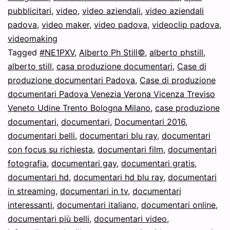
pubblicitari
,
video
,
video aziendali
,
video aziendali
padova
,
video maker
,
video padova
,
videoclip padova
,
videomaking
Tagged
#NE1PXV
,
Alberto Ph Still©
,
alberto phstill
,
alberto still
,
casa produzione documentari
,
Case di
produzione documentari Padova
,
Case di produzione
documentari Padova Venezia Verona Vicenza Treviso
Veneto Udine Trento Bologna Milano
,
case produzione
documentari
,
documentari
,
Documentari 2016
,
documentari belli
,
documentari blu ray
,
documentari
con focus su richiesta
,
documentari film
,
documentari
fotografia
,
documentari gay
,
documentari gratis
,
documentari hd
,
documentari hd blu ray
,
documentari
in streaming
,
documentari in tv
,
documentari
interessanti
,
documentari italiano
,
documentari online
,
documentari più belli
,
documentari video
,