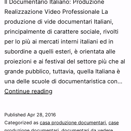
Il Documentario Italiano: Produzione
Realizzazione Video Professionale La
produzione di vide documentari Italiani,
principalmente di carattere sociale, rivolti
per lo più ai mercati interni italiani ed in
subordine a quelli esteri, è orientata alle
proiezioni e ai festival del settore più che al
grande pubblico, tuttavia, quella Italiana è
una delle scuole di documentaristica con…
Il
Continue reading
Documentario
Italiano:
Published
Apr 28, 2016
Produzione
Categorized as
casa produzione documentari
,
case
Realizzazione
produzione documentari
,
documentari da vedere
,