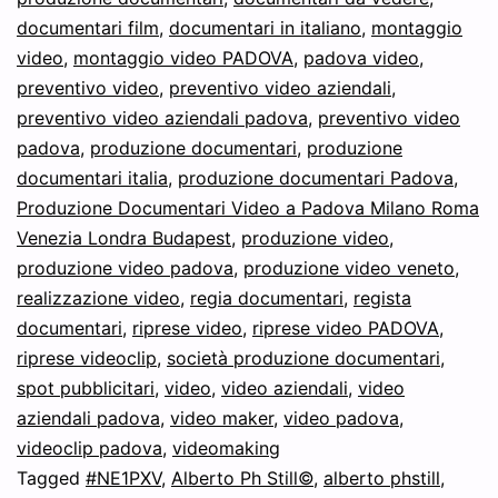
documentari film
,
documentari in italiano
,
montaggio
Video
video
,
montaggio video PADOVA
,
padova video
,
Professionale
preventivo video
,
preventivo video aziendali
,
Full
preventivo video aziendali padova
,
preventivo video
padova
,
produzione documentari
HD
,
produzione
documentari italia
,
produzione documentari Padova
,
4k
Produzione Documentari Video a Padova Milano Roma
Padova
Venezia Londra Budapest
,
produzione video
,
Venezia
produzione video padova
,
produzione video veneto
,
realizzazione video
,
regia documentari
,
regista
Verona
documentari
,
riprese video
,
riprese video PADOVA
,
Vicenza
riprese videoclip
,
società produzione documentari
,
Treviso
spot pubblicitari
,
video
,
video aziendali
,
video
Veneto
aziendali padova
,
video maker
,
video padova
,
videoclip padova
,
videomaking
Udine
Tagged
#NE1PXV
,
Alberto Ph Still©
,
alberto phstill
,
Trento