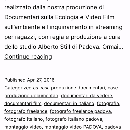
realizzato dalla nostra produzione di
Documentari sulla Ecologia e Video Film
sull’ambiente e l’inquinamento in streaming
per ragazzi, con regia e produzione a cura
dello studio Alberto Still di Padova. Ormai…
Realizzazione
Continue reading
Documentari
sulla
Published
Apr 27, 2016
Ecologia
Categorized as
casa produzione documentari
,
case
e
produzione documentari
,
documentari da vedere
,
documentari film
,
documentari in italiano
,
fotografia
,
Video
fotografo freelance
,
fotografo freelance padova
,
Film
fotografo italiano
,
fotografo italiano padova
,
sull’ambiente
montaggio video
,
montaggio video PADOVA
,
padova