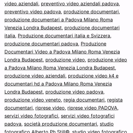
video aziendali
,
preventivo video aziendali padova
,
preventivo video padova
,
produzione documentari
,
produzione documentari a Padova Milano Roma
Venezia Londra Budapest
,
produzione documentari
italia
,
Produzione documentari italia e Svizzera
,
produzione documentari padova
,
Produzione
Documentari Video a Padova Milano Roma Venezia
Londra Budapest
,
produzione video
,
produzione video
a Padova Milano Roma Venezia Londra Budapest
,
produzione video aziendali
,
produzione video k4 e
documentari hd a Padova Milano Roma Venezia
Londra Budapest
,
produzione video padova
,
produzione video veneto
,
regia documentari
,
regista
documentari
,
riprese video
,
riprese video PADOVA
,
servizi video fotografici
,
servizi video fotografici
padova
,
società produzione documentari
,
studio
fotografico Alberto Ph Still©
,
studio video fotografico
,