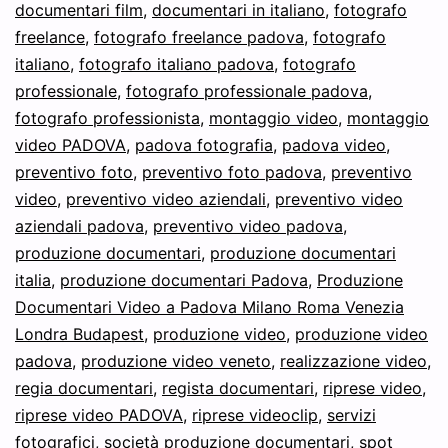
documentari film
,
documentari in italiano
,
fotografo
Venezia
freelance
,
fotografo freelance padova
,
fotografo
Verona
italiano
,
fotografo italiano padova
,
fotografo
Vicenza
professionale
,
fotografo professionale padova
,
fotografo professionista
,
montaggio video
Treviso
,
montaggio
video PADOVA
,
padova fotografia
,
padova video
,
Veneto
preventivo foto
,
preventivo foto padova
,
preventivo
Udine
video
,
preventivo video aziendali
,
preventivo video
Trento
aziendali padova
,
preventivo video padova
,
produzione documentari
,
produzione documentari
Bologna
italia
,
produzione documentari Padova
,
Produzione
Milano
Documentari Video a Padova Milano Roma Venezia
Londra Budapest
,
produzione video
,
produzione video
padova
,
produzione video veneto
,
realizzazione video
,
regia documentari
,
regista documentari
,
riprese video
,
riprese video PADOVA
,
riprese videoclip
,
servizi
fotografici
,
società produzione documentari
,
spot