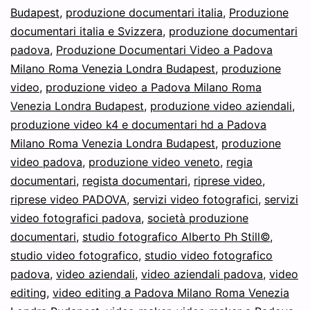
Budapest
,
produzione documentari italia
,
Produzione
documentari italia e Svizzera
,
produzione documentari
padova
,
Produzione Documentari Video a Padova
Milano Roma Venezia Londra Budapest
,
produzione
video
,
produzione video a Padova Milano Roma
Venezia Londra Budapest
,
produzione video aziendali
,
produzione video k4 e documentari hd a Padova
Milano Roma Venezia Londra Budapest
,
produzione
video padova
,
produzione video veneto
,
regia
documentari
,
regista documentari
,
riprese video
,
riprese video PADOVA
,
servizi video fotografici
,
servizi
video fotografici padova
,
società produzione
documentari
,
studio fotografico Alberto Ph Still©
,
studio video fotografico
,
studio video fotografico
padova
,
video aziendali
,
video aziendali padova
,
video
editing
,
video editing a Padova Milano Roma Venezia