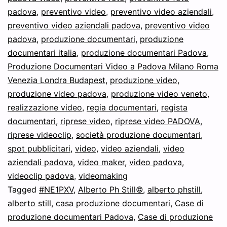
per
padova
,
preventivo video
,
preventivo video aziendali
,
preventivo video aziendali padova
Documentari
,
preventivo video
padova
,
produzione documentari
,
produzione
completi
documentari italia
,
produzione documentari Padova
,
in
Produzione Documentari Video a Padova Milano Roma
Italiano
Venezia Londra Budapest
,
produzione video
,
produzione video padova
,
produzione video veneto
,
in
realizzazione video
,
regia documentari
,
regista
streaming
documentari
,
riprese video
,
riprese video PADOVA
,
riprese videoclip
,
società produzione documentari
,
spot pubblicitari
,
video
,
video aziendali
,
video
aziendali padova
,
video maker
,
video padova
,
videoclip padova
,
videomaking
Tagged
#NE1PXV
,
Alberto Ph Still©
,
alberto phstill
,
alberto still
,
casa produzione documentari
,
Case di
produzione documentari Padova
,
Case di produzione