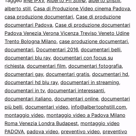
Tagged
#NE1PXV
,
Alberto Ph Still©
,
alberto phstill
,
alberto still
,
Casa di Produzione Video cinema Padova
,
casa produzione documentari
,
Case di produzione
documentari Padova
,
Case di produzione documentari
Padova Venezia Verona Vicenza Treviso Veneto Udine
Trento Bologna Milano
,
case produzione documentari
,
documentari
,
Documentari 2016
,
documentari belli
,
documentari blu ray
,
documentari con focus su
richiesta
,
documentari film
,
documentari fotografia
,
documentari gay
,
documentari gratis
,
documentari hd
,
documentari hd blu ray
,
documentari in streaming
,
documentari in tv
,
documentari interessanti
,
documentari italiano
,
documentari online
,
documentari
più belli
,
documentari video
,
info@albertophstill.com
,
montaggio video
,
montaggio video a Padova Milano
Roma Venezia Londra Budapest
,
montaggio video
PADOVA
,
padova video
,
preventivo video
,
preventivo