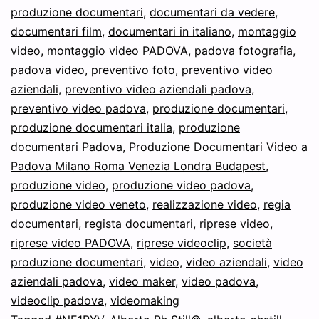
e
produzione documentari
,
documentari da vedere
,
documentari film
,
documentari in italiano
,
montaggio
cinema
video
,
montaggio video PADOVA
,
padova fotografia
,
a
padova video
,
preventivo foto
,
preventivo video
Padova
aziendali
,
preventivo video aziendali padova
,
preventivo video padova
,
produzione documentari
Venezi
,
produzione documentari italia
,
produzione
Verona
documentari Padova
,
Produzione Documentari Video a
Vicenz
Padova Milano Roma Venezia Londra Budapest
,
Treviso
produzione video
,
produzione video padova
,
produzione video veneto
,
realizzazione video
,
regia
Veneto
documentari
,
regista documentari
,
riprese video
,
Udine
riprese video PADOVA
,
riprese videoclip
,
società
Trento
produzione documentari
,
video
,
video aziendali
,
video
Bologn
aziendali padova
,
video maker
,
video padova
,
videoclip padova
,
videomaking
Milano