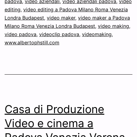
padova
,
video aziendali
,
video aziendali padova
,
video
editing
,
video editing a Padova Milano Roma Venezia
Londra Budapest
,
video maker
,
video maker a Padova
Milano Roma Venezia Londra Budapest
,
video making
,
video padova
,
videoclip padova
,
videomaking
,
www.albertophstill.com
Casa di Produzione
Video e cinema a