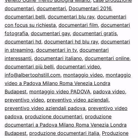
Veneto Udine Trento Bologna Milano
,
case produzione
documentari
,
documentari
,
Documentari 2016
,
documentari belli
,
documentari blu ray
,
documentari
con focus su richiesta
,
documentari film
,
documentari
fotografia
,
documentari gay
,
documentari gratis
,
documentari hd
,
documentari hd blu ray
,
documentari
in streaming
,
documentari in tv
,
documentari
interessanti
,
documentari italiano
,
documentari online
,
documentari più belli
,
documentari video
,
info@albertophstill.com
,
montaggio video
,
montaggio
video a Padova Milano Roma Venezia Londra
Budapest
,
montaggio video PADOVA
,
padova video
,
preventivo video
,
preventivo video aziendali
,
preventivo video aziendali padova
,
preventivo video
padova
,
produzione documentari
,
produzione
documentari a Padova Milano Roma Venezia Londra
Budapest
,
produzione documentari italia
,
Produzione