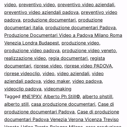
video
,
preventivo video
e
,
preventivo video aziendali
,
preventivo video aziendali padova
,
preventivo video
l’inquinamento
padova
,
produzione documentari
,
produzione
in
documentari italia
,
produzione documentari Padova
,
streaming
Produzione Documentari Video a Padova Milano Roma
Venezia Londra Budapest
,
produzione video
,
per
produzione video padova
,
produzione video veneto
,
ragazzi
realizzazione video
,
regia documentari
,
regista
documentari
,
riprese video
,
riprese video PADOVA
,
riprese videoclip
,
video
,
video aziendali
,
video
aziendali padova
,
video maker
,
video padova
,
videoclip padova
,
videomaking
Tagged
#NE1PXV
,
Alberto Ph Still©
,
alberto phstill
,
alberto still
,
casa produzione documentari
,
Case di
produzione documentari Padova
,
Case di produzione
documentari Padova Venezia Verona Vicenza Treviso