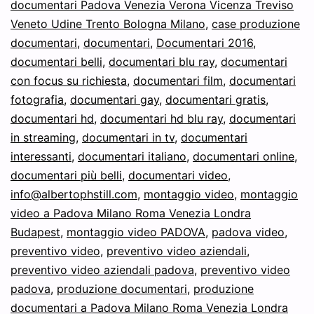
documentari Padova Venezia Verona Vicenza Treviso
Veneto Udine Trento Bologna Milano
,
case produzione
documentari
,
documentari
,
Documentari 2016
,
documentari belli
,
documentari blu ray
,
documentari
con focus su richiesta
,
documentari film
,
documentari
fotografia
,
documentari gay
,
documentari gratis
,
documentari hd
,
documentari hd blu ray
,
documentari
in streaming
,
documentari in tv
,
documentari
interessanti
,
documentari italiano
,
documentari online
,
documentari più belli
,
documentari video
,
info@albertophstill.com
,
montaggio video
,
montaggio
video a Padova Milano Roma Venezia Londra
Budapest
,
montaggio video PADOVA
,
padova video
,
preventivo video
,
preventivo video aziendali
,
preventivo video aziendali padova
,
preventivo video
padova
,
produzione documentari
,
produzione
documentari a Padova Milano Roma Venezia Londra