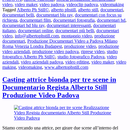
video
,
video maker
,
video padova
,
videoclip padova
,
videomaking
uomini
Tagged
Alberto Ph Still©
,
alberto phstill
,
alberto still
,
documentari
,
integri
documentari belli
,
documentari blu ray
,
documentari con focus su
richiesta
,
documentari film
,
documentari fotografia
,
documentari hd
,
documentari hd blu ray
,
documentari interessanti
,
documentari
italiano
,
documentari online
,
documentari più belli
,
documentari
video
,
info@albertophstill.com
,
montaggio video
,
produzione
documentari
,
Produzione Documentari Video a Padova Milano
Roma Venezia Londra Budapest
,
produzione video
,
produzione
video aziendali
,
produzione video padova
,
riprese video
,
studio
fotografico Alberto Ph Still©
,
studio fotografico Padova
,
video
aziendali
,
video aziendali padova
,
video editing
,
video maker
,
video
making
,
videomaking
,
www.albertophstill.com
Casting attrice bionda per tre scene in
Documentario Regista Alberto Still
Produzione Video Padova
Stiamo cercando una attrice, per girare due scene all’interno del