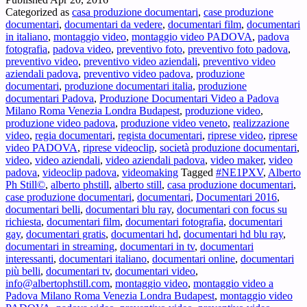
pro
Categorized as
casa produzione documentari
,
case produzione
doc
documentari
,
documentari da vedere
,
documentari film
,
documentari
tv
in italiano
,
montaggio video
,
montaggio video PADOVA
,
padova
e
fotografia
,
padova video
,
preventivo foto
,
preventivo foto padova
,
vid
preventivo video
,
preventivo video aziendali
,
preventivo video
a
aziendali padova
,
preventivo video padova
,
produzione
Pad
documentari
,
produzione documentari italia
,
produzione
Mil
documentari Padova
,
Produzione Documentari Video a Padova
Ro
Milano Roma Venezia Londra Budapest
,
produzione video
,
Ven
produzione video padova
,
produzione video veneto
,
realizzazione
e
video
,
regia documentari
,
regista documentari
,
riprese video
,
riprese
in
video PADOVA
,
riprese videoclip
,
società produzione documentari
,
tutta
video
,
video aziendali
,
video aziendali padova
,
video maker
,
video
Itali
padova
,
videoclip padova
,
videomaking
Tagged
#NE1PXV
,
Alberto
Ph Still©
,
alberto phstill
,
alberto still
,
casa produzione documentari
,
case produzione documentari
,
documentari
,
Documentari 2016
,
documentari belli
,
documentari blu ray
,
documentari con focus su
richiesta
,
documentari film
,
documentari fotografia
,
documentari
gay
,
documentari gratis
,
documentari hd
,
documentari hd blu ray
,
documentari in streaming
,
documentari in tv
,
documentari
interessanti
,
documentari italiano
,
documentari online
,
documentari
più belli
,
documentari tv
,
documentari video
,
info@albertophstill.com
,
montaggio video
,
montaggio video a
Padova Milano Roma Venezia Londra Budapest
,
montaggio video