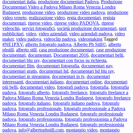
documentari italia
,
produzione documentari Padova
,
Produzione
Documentari Video a Padova Milano Roma Venezia Londra
Budapest
,
produzione video
,
produzione video padova
,
produzione
video veneto
,
realizzazione video
,
regia documentari
,
regista
documentari
,
riprese video
,
riprese video PADOVA
,
riprese
videoclip
,
servizi fotografici
,
società produzione documentari
,
spot
pubblicitari
,
video
,
video aziendali
,
video aziendali padova
,
video
maker
,
video padova
,
videoclip padova
,
videomaking
Tagged
#NE1PXV
,
alberto fotografo padova
,
Alberto Ph Still©
,
alberto
phstill
,
alberto still
,
casa produzione documentari
,
case produzione
documentari
,
documentari
,
Documentari 2016
,
documentari belli
,
documentari blu ray
,
documentari con focus su richiesta
,
documentari film
,
documentari fotografia
,
documentari gay
,
documentari gratis
,
documentari hd
,
documentari hd blu ray
,
documentari in streaming
,
documentari in tv
,
documentari
interessanti
,
documentari italiano
,
documentari online
,
documentari
più belli
,
documentari video
,
fotografi padova
,
fotografia
,
fotografia
padova
,
fotografo alberto
,
fotografo freelance
,
fotografo freelance a
Padova Milano Roma Venezia Londra Budapest
,
fotografo freelance
padova
,
fotografo italiano
,
fotografo italiano padova
,
fotografo
padova
,
fotografo professionale
,
fotografo professionale a Padova
Milano Roma Venezia Londra Budapest
,
fotografo professionale
padova
,
fotografo professionista
,
fotografo professionista a Padova
Milano Roma Venezia Londra Budapest
,
fotografo professionista
padova
,
info@albertophstill.com
,
montaggio video
,
montaggio