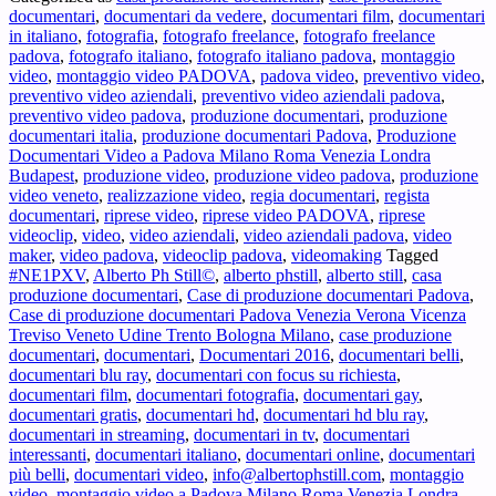
documentari
,
documentari da vedere
,
documentari film
,
documentari
e
in italiano
,
fotografia
,
fotografo freelance
,
fotografo freelance
Video
padova
,
fotografo italiano
,
fotografo italiano padova
,
montaggio
Film
video
,
montaggio video PADOVA
,
padova video
,
preventivo video
,
sull’ambiente
preventivo video aziendali
,
preventivo video aziendali padova
,
e
preventivo video padova
,
produzione documentari
,
produzione
l’inquinamento
documentari italia
,
produzione documentari Padova
,
Produzione
in
Documentari Video a Padova Milano Roma Venezia Londra
streaming
Budapest
,
produzione video
,
produzione video padova
,
produzione
per
video veneto
,
realizzazione video
,
regia documentari
,
regista
ragazzi
documentari
,
riprese video
,
riprese video PADOVA
,
riprese
videoclip
,
video
,
video aziendali
,
video aziendali padova
,
video
maker
,
video padova
,
videoclip padova
,
videomaking
Tagged
#NE1PXV
,
Alberto Ph Still©
,
alberto phstill
,
alberto still
,
casa
produzione documentari
,
Case di produzione documentari Padova
,
Case di produzione documentari Padova Venezia Verona Vicenza
Treviso Veneto Udine Trento Bologna Milano
,
case produzione
documentari
,
documentari
,
Documentari 2016
,
documentari belli
,
documentari blu ray
,
documentari con focus su richiesta
,
documentari film
,
documentari fotografia
,
documentari gay
,
documentari gratis
,
documentari hd
,
documentari hd blu ray
,
documentari in streaming
,
documentari in tv
,
documentari
interessanti
,
documentari italiano
,
documentari online
,
documentari
più belli
,
documentari video
,
info@albertophstill.com
,
montaggio
video
,
montaggio video a Padova Milano Roma Venezia Londra