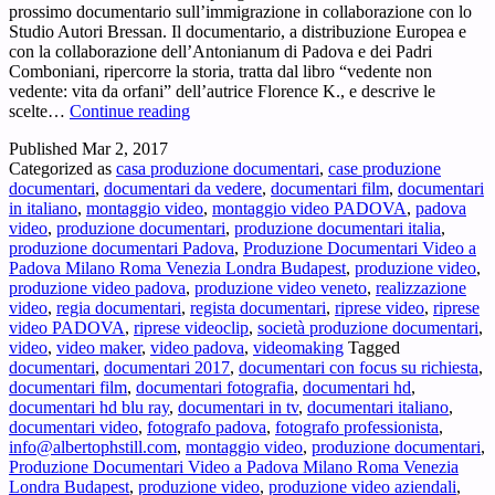
prossimo documentario sull’immigrazione in collaborazione con lo
Studio Autori Bressan. Il documentario, a distribuzione Europea e
con la collaborazione dell’Antonianum di Padova e dei Padri
Comboniani, ripercorre la storia, tratta dal libro “vedente non
vedente: vita da orfani” dell’autrice Florence K., e descrive le
Casting
scelte…
Continue reading
attrice
Published
Mar 2, 2017
bionda
Categorized as
casa produzione documentari
,
case produzione
per
documentari
,
documentari da vedere
,
documentari film
,
documentari
tre
in italiano
,
montaggio video
,
montaggio video PADOVA
,
padova
scene
video
,
produzione documentari
,
produzione documentari italia
,
in
produzione documentari Padova
,
Produzione Documentari Video a
Documentario
Padova Milano Roma Venezia Londra Budapest
,
produzione video
,
Regista
produzione video padova
,
produzione video veneto
,
realizzazione
Alberto
video
,
regia documentari
,
regista documentari
,
riprese video
,
riprese
Still
video PADOVA
,
riprese videoclip
,
società produzione documentari
,
Produzione
video
,
video maker
,
video padova
,
videomaking
Tagged
Video
documentari
,
documentari 2017
,
documentari con focus su richiesta
,
Padova
documentari film
,
documentari fotografia
,
documentari hd
,
documentari hd blu ray
,
documentari in tv
,
documentari italiano
,
documentari video
,
fotografo padova
,
fotografo professionista
,
info@albertophstill.com
,
montaggio video
,
produzione documentari
,
Produzione Documentari Video a Padova Milano Roma Venezia
Londra Budapest
,
produzione video
,
produzione video aziendali
,