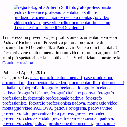
Ti interessa un preventivo per produzione documentari e video a
Padova? Richiedici un Preventivo per una produzione di
documentari HD e video 4k a Padova, in Veneto o in tutta italia!
Desideri avere un documentario o un video su un tuo argomento?
Vuoi più spettatori per la tua attività? Vuoi iniziare a mostrare la…
Preventivo
Continue reading
produzione
Published
Apr 16, 2016
documentari
Categorized as
casa produzione documentari
,
case produzione
e
documentari
,
documentari da vedere
,
documentari film
,
documentari
video
in italiano
,
fotografia
,
fotografo freelance
,
fotografo freelance
Padova
padova
,
fotografo italiano
,
fotografo italiano padova
,
fotografo
professionale
,
fotografo professionale padova
,
fotografo
professionista
,
fotografo professionista padova
,
montaggio video
,
montaggio video PADOVA
,
padova fotografia
,
padova video
,
preventivo foto
,
preventivo foto padova
,
preventivo video
,
preventivo video aziendali
,
preventivo video aziendali padova
,
preventivo video padova
,
produzione documentari
,
produzione