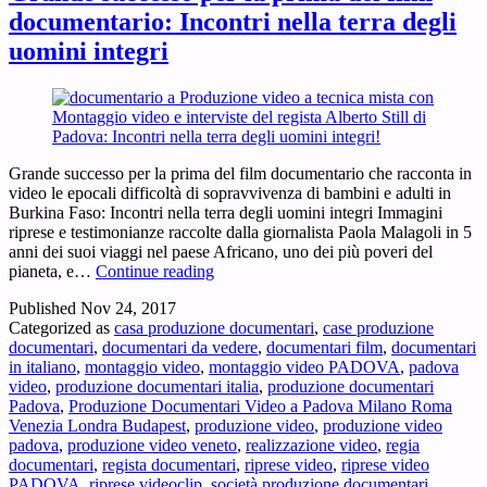
documentario: Incontri nella terra degli
uomini integri
Grande successo per la prima del film documentario che racconta in
video le epocali difficoltà di sopravvivenza di bambini e adulti in
Burkina Faso: Incontri nella terra degli uomini integri Immagini
riprese e testimonianze raccolte dalla giornalista Paola Malagoli in 5
anni dei suoi viaggi nel paese Africano, uno dei più poveri del
Grande
pianeta, e…
Continue reading
successo
Published
Nov 24, 2017
per
Categorized as
casa produzione documentari
,
case produzione
la
documentari
,
documentari da vedere
,
documentari film
,
documentari
prima
in italiano
,
montaggio video
,
montaggio video PADOVA
,
padova
del
video
,
produzione documentari italia
,
produzione documentari
film
Padova
,
Produzione Documentari Video a Padova Milano Roma
documentario:
Venezia Londra Budapest
,
produzione video
,
produzione video
Incontri
padova
,
produzione video veneto
,
realizzazione video
,
regia
nella
documentari
,
regista documentari
,
riprese video
,
riprese video
terra
PADOVA
,
riprese videoclip
,
società produzione documentari
,
degli