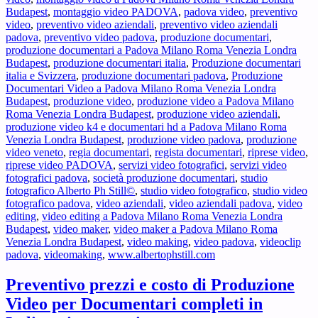
Budapest
,
montaggio video PADOVA
,
padova video
,
preventivo
video
,
preventivo video aziendali
,
preventivo video aziendali
padova
,
preventivo video padova
,
produzione documentari
,
produzione documentari a Padova Milano Roma Venezia Londra
Budapest
,
produzione documentari italia
,
Produzione documentari
italia e Svizzera
,
produzione documentari padova
,
Produzione
Documentari Video a Padova Milano Roma Venezia Londra
Budapest
,
produzione video
,
produzione video a Padova Milano
Roma Venezia Londra Budapest
,
produzione video aziendali
,
produzione video k4 e documentari hd a Padova Milano Roma
Venezia Londra Budapest
,
produzione video padova
,
produzione
video veneto
,
regia documentari
,
regista documentari
,
riprese video
,
riprese video PADOVA
,
servizi video fotografici
,
servizi video
fotografici padova
,
società produzione documentari
,
studio
fotografico Alberto Ph Still©
,
studio video fotografico
,
studio video
fotografico padova
,
video aziendali
,
video aziendali padova
,
video
editing
,
video editing a Padova Milano Roma Venezia Londra
Budapest
,
video maker
,
video maker a Padova Milano Roma
Venezia Londra Budapest
,
video making
,
video padova
,
videoclip
padova
,
videomaking
,
www.albertophstill.com
Preventivo prezzi e costo di Produzione
Video per Documentari completi in