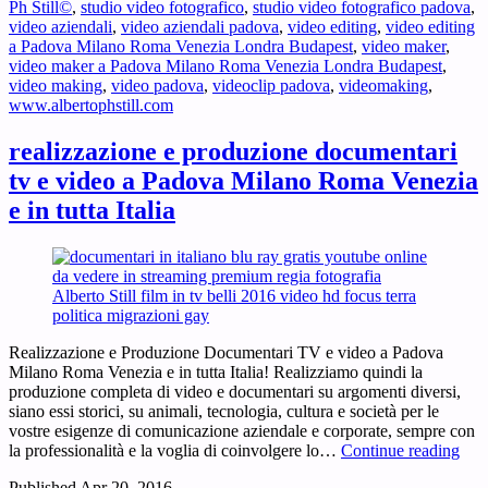
Ph Still©
,
studio video fotografico
,
studio video fotografico padova
,
video aziendali
,
video aziendali padova
,
video editing
,
video editing
a Padova Milano Roma Venezia Londra Budapest
,
video maker
,
video maker a Padova Milano Roma Venezia Londra Budapest
,
video making
,
video padova
,
videoclip padova
,
videomaking
,
www.albertophstill.com
realizzazione e produzione documentari
tv e video a Padova Milano Roma Venezia
e in tutta Italia
Realizzazione e Produzione Documentari TV e video a Padova
Milano Roma Venezia e in tutta Italia! Realizziamo quindi la
produzione completa di video e documentari su argomenti diversi,
siano essi storici, su animali, tecnologia, cultura e società per le
vostre esigenze di comunicazione aziendale e corporate, sempre con
real
la professionalità e la voglia di coinvolgere lo…
Continue reading
e
Published
Apr 20, 2016