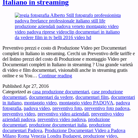
Italiano in streaming
Preventivo prezzi e costo di Produzione Video per Documentari
completi in Italiano in streaming. Cerchi un Preventivo delle tariffe e
del listino prezzi del costo di Produzione e montaggio Video per
Documentari completi in Italiano in streaming ? Una grande varietà
di video e film documentari, visionabili anche in streaming gratis
Preventivo
online e su You…
Continue reading
prezzi
Published
Apr 27, 2016
e
Categorized as
casa produzione documentari
,
case produzione
costo
documentari
,
documentari da vedere
,
documentari film
,
documentari
di
in italiano
,
montaggio video
,
montaggio video PADOVA
,
padova
Produzione
fotografia
,
padova video
,
preventivo foto
,
preventivo foto padova
,
Video
preventivo video
,
preventivo video aziendali
,
preventivo video
per
aziendali padova
,
preventivo video padova
,
produzione
Documentari
documentari
,
produzione documentari italia
,
produzione
completi
documentari Padova
,
Produzione Documentari Video a Padova
in
Milano Roma Venezia Londra Budapest
,
produzione video
,
Italiano