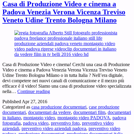
Casa di Produzione Video e cinema a
Padova Venezia Verona Vicenza Treviso
Veneto Udine Trento Bologna Milano
Casa di Produzione Video e cinema! Cerchi una casa di Produzione
Video e cinema a Padova Venezia Verona Vicenza Treviso Veneto
Udine Trento Bologna Milano o in tutta Italia ? Nell’era digitale,
devi competere nei nuovi canali di comunicazione e il mezzo più
efficace è il video! Siamo una casa di produzione video specializzata
Casa
nella…
Continue reading
di
Published
Apr 27, 2016
Produzione
Categorized as
casa produzione documentari
,
case produzione
Video
documentari
,
documentari da vedere
,
documentari film
,
documentari
e
in italiano
,
montaggio video
,
montaggio video PADOVA
,
padova
cinema
fotografia
,
padova video
,
preventivo foto
,
preventivo video
a
aziendali
,
preventivo video aziendali padova
,
preventivo video
Padova
padova
,
produzione documentari
,
produzione documentari italia
,