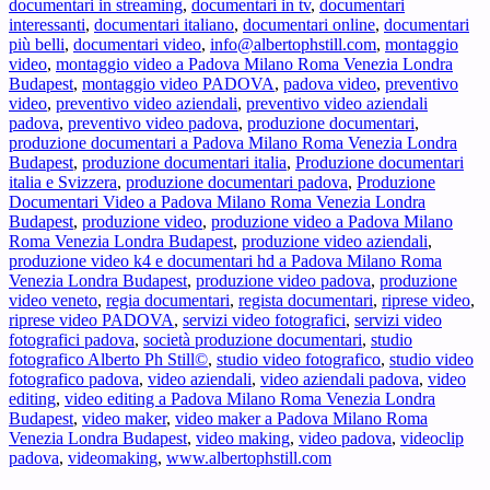
documentari in streaming
,
documentari in tv
,
documentari
interessanti
,
documentari italiano
,
documentari online
,
documentari
più belli
,
documentari video
,
info@albertophstill.com
,
montaggio
video
,
montaggio video a Padova Milano Roma Venezia Londra
Budapest
,
montaggio video PADOVA
,
padova video
,
preventivo
video
,
preventivo video aziendali
,
preventivo video aziendali
padova
,
preventivo video padova
,
produzione documentari
,
produzione documentari a Padova Milano Roma Venezia Londra
Budapest
,
produzione documentari italia
,
Produzione documentari
italia e Svizzera
,
produzione documentari padova
,
Produzione
Documentari Video a Padova Milano Roma Venezia Londra
Budapest
,
produzione video
,
produzione video a Padova Milano
Roma Venezia Londra Budapest
,
produzione video aziendali
,
produzione video k4 e documentari hd a Padova Milano Roma
Venezia Londra Budapest
,
produzione video padova
,
produzione
video veneto
,
regia documentari
,
regista documentari
,
riprese video
,
riprese video PADOVA
,
servizi video fotografici
,
servizi video
fotografici padova
,
società produzione documentari
,
studio
fotografico Alberto Ph Still©
,
studio video fotografico
,
studio video
fotografico padova
,
video aziendali
,
video aziendali padova
,
video
editing
,
video editing a Padova Milano Roma Venezia Londra
Budapest
,
video maker
,
video maker a Padova Milano Roma
Venezia Londra Budapest
,
video making
,
video padova
,
videoclip
padova
,
videomaking
,
www.albertophstill.com