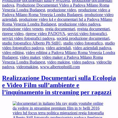
Produzione documentari italia e Svizzera
,
produzione documentari
padova
,
Produzione Documentari Video a Padova Milano Roma
Venezia Londra Budapest
,
produzione video
,
produzione video a
Padova Milano Roma Venezia Londra Budapest
,
produzione video
aziendali
,
produzione video k4 e documentari hd a Padova Milano
Roma Venezia Londra Budapest
,
produzione video padova
,
produzione video veneto
,
regia documentari
,
regista documentari
,
riprese video
,
riprese video PADOVA
,
servizi video fotografici
,
servizi video fotografici padova
,
società produzione documentari
,
studio fotografico Alberto Ph Still©
,
studio video fotografico
,
studio
video fotografico padova
,
video aziendali
,
video aziendali padova
,
video editing
,
video editing a Padova Milano Roma Venezia Londra
Budapest
,
video maker
,
video maker a Padova Milano Roma
Venezia Londra Budapest
,
video making
,
video padova
,
videoclip
padova
,
videomaking
,
www.albertophstill.com
Realizzazione Documentari sulla Ecologia
e Video Film sull’ambiente e
l’inquinamento in streaming per ragazzi