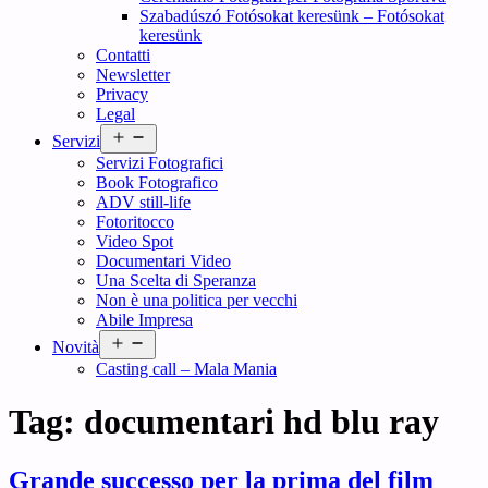
Szabadúszó Fotósokat keresünk – Fotósokat
keresünk
Contatti
Newsletter
Privacy
Legal
Open
Servizi
menu
Servizi Fotografici
Book Fotografico
ADV still-life
Fotoritocco
Video Spot
Documentari Video
Una Scelta di Speranza
Non è una politica per vecchi
Abile Impresa
Open
Novità
menu
Casting call – Mala Mania
Tag:
documentari hd blu ray
Grande successo per la prima del film