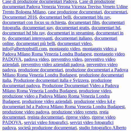
Case di produzione documentari Padova
,
Case di produzione
documentari Padova Venezia Verona Vicenza Treviso Veneto Udine
Trento Bologna Milano
,
case produzione documentari
,
documentari
,
Documentari 2016
,
documentari belli
,
documentari blu ray
,
documentari con focus su richiesta
,
documentari film
,
documentari
fotografia
,
documentari gay
,
documentari gratis
,
documentari hd
,
documentari hd blu ray
,
documentari in streaming
,
documentari in
tv
,
documentari interessanti
,
documentari italiano
,
documentari
online
,
documentari più belli
,
documentari video
,
info@albertophstill.com
,
montaggio video
,
montaggio video a
Padova Milano Roma Venezia Londra Budapest
,
montaggio video
PADOVA
,
padova video
,
preventivo video
,
preventivo video
aziendali
,
preventivo video aziendali padova
,
preventivo video
padova
,
produzione documentari
,
produzione documentari a Padova
Milano Roma Venezia Londra Budapest
,
produzione documentari
italia
,
Produzione documentari italia e Svizzera
,
produzione
documentari padova
,
Produzione Documentari Video a Padova
Milano Roma Venezia Londra Budapest
,
produzione video
,
produzione video a Padova Milano Roma Venezia Londra
Budapest
,
produzione video aziendali
,
produzione video k4 e
documentari hd a Padova Milano Roma Venezia Londra Budapest
,
produzione video padova
,
produzione video veneto
,
regia
documentari
,
regista documentari
,
riprese video
,
riprese video
PADOVA
,
servizi video fotografici
,
servizi video fotografici
padova
,
società produzione documentari
,
studio fotografico Alberto