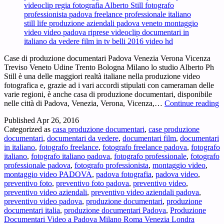
Case di produzione documentari Padova Venezia Verona Vicenza
Treviso Veneto Udine Trento Bologna Milano lo studio Alberto Ph
Still è una delle maggiori realtà italiane nella produzione video
fotografica e, grazie ad i vari accordi stipulati con cameraman delle
varie regioni, è anche casa di produzione documentari, disponibile
C
nelle città di Padova, Venezia, Verona, Vicenza,…
Continue reading
d
Published
Apr 26, 2016
p
Categorized as
casa produzione documentari
,
case produzione
d
documentari
,
documentari da vedere
,
documentari film
,
documentari
P
in italiano
,
fotografo freelance
,
fotografo freelance padova
,
fotografo
V
italiano
,
fotografo italiano padova
,
fotografo professionale
,
fotografo
V
professionale padova
,
fotografo professionista
,
montaggio video
,
V
montaggio video PADOVA
,
padova fotografia
,
padova video
,
T
preventivo foto
,
preventivo foto padova
,
preventivo video
,
V
preventivo video aziendali
,
preventivo video aziendali padova
,
U
preventivo video padova
,
produzione documentari
,
produzione
T
documentari italia
,
produzione documentari Padova
,
Produzione
B
Documentari Video a Padova Milano Roma Venezia Londra
M