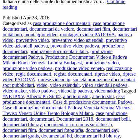
Italiana è una delle scuole di documentaristica con…
Continue
Il
reading
Documentario
Published
Apr 28, 2016
Italiano:
Categorized as
casa produzione documentari
,
case produzione
Produzione
documentari
,
documentari da vedere
,
documentari film
,
documentari
Realizzazione
in italiano
,
montaggio video
,
montaggio video PADOVA
,
padova
Video
video
,
preventivo video
,
preventivo video aziendali
,
preventivo
Professionale
video aziendali padova
,
preventivo video padova
,
produzione
Full
documentari
,
produzione documentari italia
,
produzione
HD
documentari Padova
,
Produzione Documentari Video a Padova
4k
Milano Roma Venezia Londra Budapest
,
produzione video
,
Padova
produzione video padova
,
produzione video veneto
,
realizzazione
Venezia
video
,
regia documentari
,
regista documentari
,
riprese video
,
riprese
Verona
video PADOVA
,
riprese videoclip
,
società produzione documentari
,
Vicenza
spot pubblicitari
,
video
,
video aziendali
,
video aziendali padova
,
Treviso
video maker
,
video padova
,
videoclip padova
,
videomaking
Tagged
Veneto
#NE1PXV
,
Alberto Ph Still©
,
alberto phstill
,
alberto still
,
casa
Udine
produzione documentari
,
Case di produzione documentari Padova
,
Trento
Case di produzione documentari Padova Venezia Verona Vicenza
Bologna
Treviso Veneto Udine Trento Bologna Milano
,
case produzione
Milano
documentari
,
documentari
,
Documentari 2016
,
documentari belli
,
documentari blu ray
,
documentari con focus su richiesta
,
documentari film
,
documentari fotografia
,
documentari gay
,
documentari gratis
,
documentari hd
,
documentari hd blu ray
,