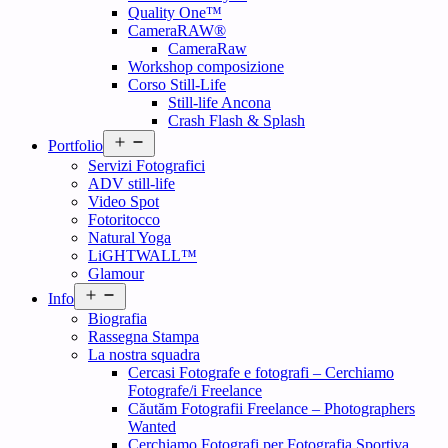
Quality One™
CameraRAW®
CameraRaw
Workshop composizione
Corso Still-Life
Still-life Ancona
Crash Flash & Splash
Open
Portfolio
menu
Servizi Fotografici
ADV still-life
Video Spot
Fotoritocco
Natural Yoga
LiGHTWALL™
Glamour
Open
Info
menu
Biografia
Rassegna Stampa
La nostra squadra
Cercasi Fotografe e fotografi – Cerchiamo
Fotografe/i Freelance
Căutăm Fotografii Freelance – Photographers
Wanted
Cerchiamo Fotografi per Fotografia Sportiva