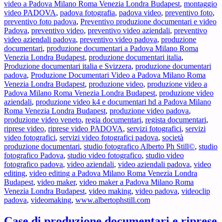
video a Padova Milano Roma Venezia Londra Budapest
,
montaggio
video PADOVA
,
padova fotografia
,
padova video
,
preventivo foto
,
preventivo foto padova
,
Preventivo produzione documentari e video
Padova
,
preventivo video
,
preventivo video aziendali
,
preventivo
video aziendali padova
,
preventivo video padova
,
produzione
documentari
,
produzione documentari a Padova Milano Roma
Venezia Londra Budapest
,
produzione documentari italia
,
Produzione documentari italia e Svizzera
,
produzione documentari
padova
,
Produzione Documentari Video a Padova Milano Roma
Venezia Londra Budapest
,
produzione video
,
produzione video a
Padova Milano Roma Venezia Londra Budapest
,
produzione video
aziendali
,
produzione video k4 e documentari hd a Padova Milano
Roma Venezia Londra Budapest
,
produzione video padova
,
produzione video veneto
,
regia documentari
,
regista documentari
,
riprese video
,
riprese video PADOVA
,
servizi fotografici
,
servizi
video fotografici
,
servizi video fotografici padova
,
società
produzione documentari
,
studio fotografico Alberto Ph Still©
,
studio
fotografico Padova
,
studio video fotografico
,
studio video
fotografico padova
,
video aziendali
,
video aziendali padova
,
video
editing
,
video editing a Padova Milano Roma Venezia Londra
Budapest
,
video maker
,
video maker a Padova Milano Roma
Venezia Londra Budapest
,
video making
,
video padova
,
videoclip
padova
,
videomaking
,
www.albertophstill.com
Case di produzione documentari e riprese