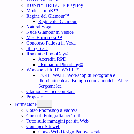
BUNNY TRIBUTE PlayBoy
ModelsharinK™
Regine del Glamour™
Regine del Glamour
Natural Yoga
Nude Glamour in Venice
Miss Baciorosso™
Concorso Padova in Voga
Shiny Star!
Romantic PhotoDay©
Accrediti RPD
i Romantic PhotoDay©
Workshop LiGHTWALL™
LiGHTWALL Workshop di Fotografia e
Illuminotecnica a Bologna con la modella Alice
Sergeant Ice
Glamour Venice con Sara
Proposte
Open
Formazione
menu
Corso Photoshop a Padova
Corso di Fotografia per Tutti
Tutto sulle immagini per siti Web
Corsi per Siti web
Corso Web Design Padova serale