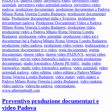
PADOVA
,
padova video
,
preventivo video
,
preventivo video
aziendali
,
preventivo video aziendali padova
,
preventivo video
padova
,
produzione documentari
,
produzione documentari a Padova
Milano Roma Venezia Londra Budapest
,
produzione documentari
italia
,
Produzione documentari italia e Svizzera
,
produzione
documentari padova
,
Produzione Documentari Video a Padova
Milano Roma Venezia Londra Budapest
,
produzione video
,
produzione video a Padova Milano Roma Venezia Londra
Budapest
,
produzione video aziendali
,
produzione video k4 e
documentari hd a Padova Milano Roma Venezia Londra Budapest
,
produzione video padova
,
produzione video veneto
,
realizzazione e
produzione documentari tv e video
,
regia documentari
,
regista
documentari
,
riprese video
,
riprese video PADOVA
,
servizi video
fotografici
,
servizi video fotografici padova
,
società produzione
documentari
,
studio fotografico Alberto Ph Still©
,
studio video
fotografico
,
studio video fotografico padova
,
video aziendali
,
video
aziendali padova
,
video editing
,
video editing a Padova Milano
Roma Venezia Londra Budapest
,
video maker
,
video maker a
Padova Milano Roma Venezia Londra Budapest
,
video making
,
video padova
,
videoclip padova
,
videomaking
,
www.albertophstill.com
Preventivo produzione documentari e
video Padova