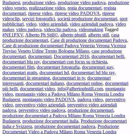
Budapest
,
produzione video
,
produzione video padova
,
produzione
video veneto
,
realizzazione video
,
regia documentari
,
regista
documentari
,
riprese video
,
riprese video PADOVA
,
riprese
videoclip
,
servizi fotografici
,
società produzione documentari
,
spot
pubblicitari
,
video
,
video aziendali
,
video aziendali padova
,
video
maker
,
video padova
,
videoclip padova
,
videomaking
Tagged
#NE1PXV
,
Alberto Ph Still©
,
alberto phstill
,
alberto still
,
casa
produzione documentari
,
Case di produzione documentari Padova
,
Case di produzione documentari Padova Venezia Verona Vicenza
Treviso Veneto Udine Trento Bologna Milano
,
case produzione
documentari
,
documentari
,
Documentari 2016
,
documentari belli
,
documentari blu ray
,
documentari con focus su richiesta
,
documentari film
,
documentari fotografia
,
documentari gay
,
documentari gratis
,
documentari hd
,
documentari hd blu ray
,
documentari in streaming
,
documentari in tv
,
documentari
interessanti
,
documentari italiano
,
documentari online
,
documentari
più belli
,
documentari video
,
info@albertophstill.com
,
montaggio
video
,
montaggio video a Padova Milano Roma Venezia Londra
Budapest
,
montaggio video PADOVA
,
padova video
,
preventivo
video
,
preventivo video aziendali
,
preventivo video aziendali
padova
,
preventivo video padova
,
produzione documentari
,
produzione documentari a Padova Milano Roma Venezia Londra
Budapest
,
produzione documentari italia
,
Produzione documentari
italia e Svizzera
,
produzione documentari padova
,
Produzione
Documentari Video a Padova Milano Roma Venezia Londra