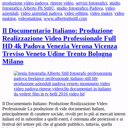
produzione video padova
,
riprese video
,
servizi fotografici
,
studio
fotografico Alberto Ph Still©
,
studio fotografico Padova
,
video
aziendali
,
video aziendali padova
,
video editing
,
video maker
,
video
making
,
videomaking
,
www.albertophstill.com
Il Documentario Italiano: Produzione
Realizzazione Video Professionale Full
HD 4k Padova Venezia Verona Vicenza
Treviso Veneto Udine Trento Bologna
Milano
Il Documentario Italiano: Produzione Realizzazione Video
Professionale La produzione di vide documentari Italiani,
principalmente di carattere sociale, rivolti per lo più ai mercati interni
italiani ed in subordine a quelli esteri, è orientata alle proiezioni e ai
festival del settore più che al grande pubblico, tuttavia, quella