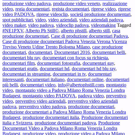
produzione video padova
,
produzione video veneto
,
realizzazione
in
video
,
regia documentari
,
regista documentari
,
riprese video
,
riprese
streaming
video PADOVA
,
riprese videoclip
,
società produzione documentari
,
spot pubblicitari
,
video
,
video aziendali
,
video aziendali padova
,
video maker
,
video padova
,
videoclip padova
,
videomaking
Tagged
#NE1PXV
,
Alberto Ph Still©
,
alberto phstill
,
alberto still
,
casa
produzione documentari
,
Case di produzione documentari Padova
,
Case di produzione documentari Padova Venezia Verona Vicenza
Treviso Veneto Udine Trento Bologna Milano
,
case produzione
documentari
,
documentari
,
Documentari 2016
,
documentari belli
,
documentari blu ray
,
documentari con focus su richiesta
,
documentari film
,
documentari fotografia
,
documentari gay
,
documentari gratis
,
documentari hd
,
documentari hd blu ray
,
documentari in streaming
,
documentari in tv
,
documentari
interessanti
,
documentari italiano
,
documentari online
,
documentari
più belli
,
documentari video
,
info@albertophstill.com
,
montaggio
video
,
montaggio video a Padova Milano Roma Venezia Londra
Budapest
,
montaggio video PADOVA
,
padova video
,
preventivo
video
,
preventivo video aziendali
,
preventivo video aziendali
padova
,
preventivo video padova
,
produzione documentari
,
produzione documentari a Padova Milano Roma Venezia Londra
Budapest
,
produzione documentari italia
,
Produzione documentari
italia e Svizzera
,
produzione documentari padova
,
Produzione
Documentari Video a Padova Milano Roma Venezia Londra
Budapest
,
produzione video
,
produzione video a Padova Milano