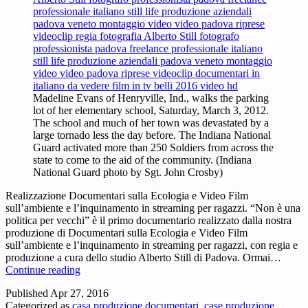
Madeline Evans of Henryville, Ind., walks the parking
lot of her elementary school, Saturday, March 3, 2012.
The school and much of her town was devastated by a
large tornado less the day before. The Indiana National
Guard activated more than 250 Soldiers from across the
state to come to the aid of the community. (Indiana
National Guard photo by Sgt. John Crosby)
Realizzazione Documentari sulla Ecologia e Video Film
sull’ambiente e l’inquinamento in streaming per ragazzi. “Non è una
politica per vecchi” è il primo documentario realizzato dalla nostra
produzione di Documentari sulla Ecologia e Video Film
sull’ambiente e l’inquinamento in streaming per ragazzi, con regia e
produzione a cura dello studio Alberto Still di Padova. Ormai…
Realizzazione
Continue reading
Documentari
Published
Apr 27, 2016
sulla
Categorized as
casa produzione documentari
,
case produzione
Ecologia