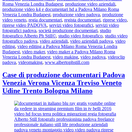
Roma Venezia Londra Budapest
,
produzione video aziendali
,
produzione video k4 e documentari hd a Padova Milano Roma
Venezia Londra Budapest
,
produzione video padova
,
produzione
video veneto
,
regia documentari
,
regista documentari
,
riprese video
,
riprese video PADOVA
,
servizi video fotografici
,
servizi video
fotografici padova
,
società produzione documentari
,
studio
fotografico Alberto Ph Still©
,
studio video fotografico
,
studio video
fotografico padova
,
video aziendali
,
video aziendali padova
,
video
editing
,
video editing a Padova Milano Roma Venezia Londra
Budapest
,
video maker
,
video maker a Padova Milano Roma
Venezia Londra Budapest
,
video making
,
video padova
,
videoclip
padova
,
videomaking
,
www.albertophstill.com
Case di produzione documentari Padova
Venezia Verona Vicenza Treviso Veneto
Udine Trento Bologna Milano