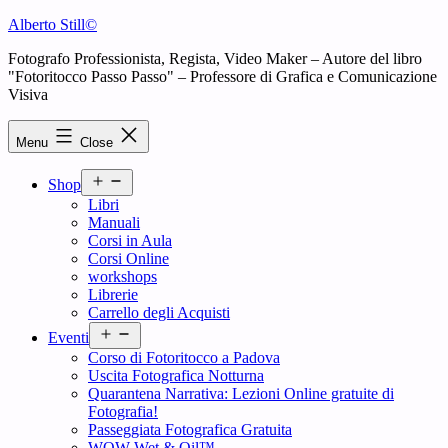
Skip
Alberto Still©
to
Fotografo Professionista, Regista, Video Maker – Autore del libro
content
"Fotoritocco Passo Passo" – Professore di Grafica e Comunicazione
Visiva
Menu
Close
Open
Shop
menu
Libri
Manuali
Corsi in Aula
Corsi Online
workshops
Librerie
Carrello degli Acquisti
Open
Eventi
menu
Corso di Fotoritocco a Padova
Uscita Fotografica Notturna
Quarantena Narrativa: Lezioni Online gratuite di
Fotografia!
Passeggiata Fotografica Gratuita
WOW Wet & Oil™