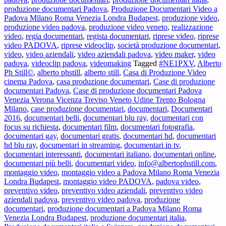
Venezia
produzione documentari Padova
,
Produzione Documentari Video a
Verona
Padova Milano Roma Venezia Londra Budapest
,
produzione video
,
Vicenza
produzione video padova
,
produzione video veneto
,
realizzazione
Treviso
video
,
regia documentari
,
regista documentari
,
riprese video
,
riprese
Veneto
video PADOVA
,
riprese videoclip
,
società produzione documentari
,
Udine
video
,
video aziendali
,
video aziendali padova
,
video maker
,
video
Trento
padova
,
videoclip padova
,
videomaking
Tagged
#NE1PXV
,
Alberto
Bologna
Ph Still©
,
alberto phstill
,
alberto still
,
Casa di Produzione Video
Milano
cinema Padova
,
casa produzione documentari
,
Case di produzione
documentari Padova
,
Case di produzione documentari Padova
Venezia Verona Vicenza Treviso Veneto Udine Trento Bologna
Milano
,
case produzione documentari
,
documentari
,
Documentari
2016
,
documentari belli
,
documentari blu ray
,
documentari con
focus su richiesta
,
documentari film
,
documentari fotografia
,
documentari gay
,
documentari gratis
,
documentari hd
,
documentari
hd blu ray
,
documentari in streaming
,
documentari in tv
,
documentari interessanti
,
documentari italiano
,
documentari online
,
documentari più belli
,
documentari video
,
info@albertophstill.com
,
montaggio video
,
montaggio video a Padova Milano Roma Venezia
Londra Budapest
,
montaggio video PADOVA
,
padova video
,
preventivo video
,
preventivo video aziendali
,
preventivo video
aziendali padova
,
preventivo video padova
,
produzione
documentari
,
produzione documentari a Padova Milano Roma
Venezia Londra Budapest
,
produzione documentari italia
,