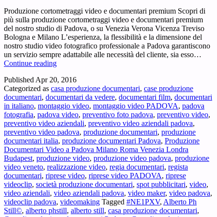
Produzione cortometraggi video e documentari premium Scopri di
più sulla produzione cortometraggi video e documentari premium
del nostro studio di Padova, o su Venezia Verona Vicenza Treviso
Bologna e Milano L’esperienza, la flessibilità e la dimensione del
nostro studio video fotografico professionale a Padova garantiscono
un servizio sempre adattabile alle necessità del cliente, sia esso…
Produzione
Continue reading
cortometraggi
Published
Apr 20, 2016
Video
Categorized as
casa produzione documentari
,
case produzione
e
documentari
,
documentari da vedere
,
documentari film
,
documentari
Documentari
in italiano
,
montaggio video
,
montaggio video PADOVA
,
padova
Premium
fotografia
,
padova video
,
preventivo foto padova
,
preventivo video
,
Padova
preventivo video aziendali
,
preventivo video aziendali padova
,
Venezia
preventivo video padova
,
produzione documentari
,
produzione
Verona
documentari italia
,
produzione documentari Padova
,
Produzione
Vicenza
Documentari Video a Padova Milano Roma Venezia Londra
Treviso
Budapest
,
produzione video
,
produzione video padova
,
produzione
Bologna
video veneto
,
realizzazione video
,
regia documentari
,
regista
Milano
documentari
,
riprese video
,
riprese video PADOVA
,
riprese
videoclip
,
società produzione documentari
,
spot pubblicitari
,
video
,
video aziendali
,
video aziendali padova
,
video maker
,
video padova
,
videoclip padova
,
videomaking
Tagged
#NE1PXV
,
Alberto Ph
Still©
,
alberto phstill
,
alberto still
,
casa produzione documentari
,