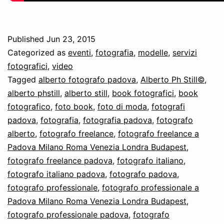
Published
Jun 23, 2015
Categorized as
eventi
,
fotografia
,
modelle
,
servizi
fotografici
,
video
Tagged
alberto fotografo padova
,
Alberto Ph Still©
,
alberto phstill
,
alberto still
,
book fotografici
,
book
fotografico
,
foto book
,
foto di moda
,
fotografi
padova
,
fotografia
,
fotografia padova
,
fotografo
alberto
,
fotografo freelance
,
fotografo freelance a
Padova Milano Roma Venezia Londra Budapest
,
fotografo freelance padova
,
fotografo italiano
,
fotografo italiano padova
,
fotografo padova
,
fotografo professionale
,
fotografo professionale a
Padova Milano Roma Venezia Londra Budapest
,
fotografo professionale padova
,
fotografo