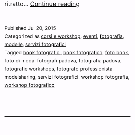
Nuovi
ritratto…
Continue reading
ORARI
del
Published
Jul 20, 2015
Romantic
Categorized as
corsi e workshop
,
eventi
,
fotografia
,
PhotoDay
modelle
,
servizi fotografici
Tagged
book fotografici
,
book fotografico
,
foto book
,
22/7
foto di moda
,
fotografi padova
,
fotografia padova
,
Spiaggia
fotografie workshops
,
fotografo professionista
,
Romantica
modelsharing
,
servizi fotografici
,
workshop fotografia
,
workshop fotografico
al
Tramonto!