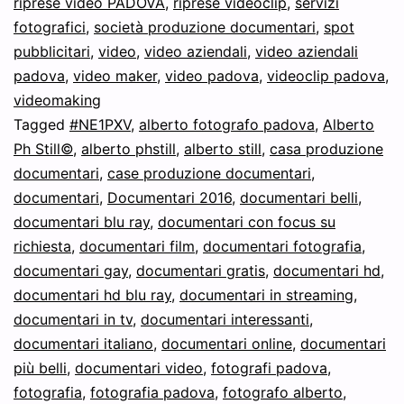
riprese video PADOVA
,
riprese videoclip
,
servizi
fotografici
,
società produzione documentari
,
spot
pubblicitari
,
video
,
video aziendali
,
video aziendali
padova
,
video maker
,
video padova
,
videoclip padova
,
videomaking
Tagged
#NE1PXV
,
alberto fotografo padova
,
Alberto
Ph Still©
,
alberto phstill
,
alberto still
,
casa produzione
documentari
,
case produzione documentari
,
documentari
,
Documentari 2016
,
documentari belli
,
documentari blu ray
,
documentari con focus su
richiesta
,
documentari film
,
documentari fotografia
,
documentari gay
,
documentari gratis
,
documentari hd
,
documentari hd blu ray
,
documentari in streaming
,
documentari in tv
,
documentari interessanti
,
documentari italiano
,
documentari online
,
documentari
più belli
,
documentari video
,
fotografi padova
,
fotografia
,
fotografia padova
,
fotografo alberto
,