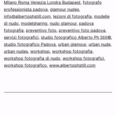
Milano Roma Venezia Londra Budapest
,
fotografo
del
professionista padova
,
glamour nudes
,
Glamour!
info@albertophstill.com
,
lezioni di fotografia
,
modelle
di nudo
,
modelsharing
,
nudo glamour
,
padova
fotografia
,
preventivo foto
,
preventivo foto padova
,
servizi fotografici
,
studio fotografico Alberto Ph Still©
,
studio fotografico Padova
,
urban glamour
,
urban nude
,
urban nudes
,
workshop
,
workshop fotografia
,
workshop fotografia di nudo
,
workshop fotografici
,
workshop fotografico
,
www.albertophstill.com