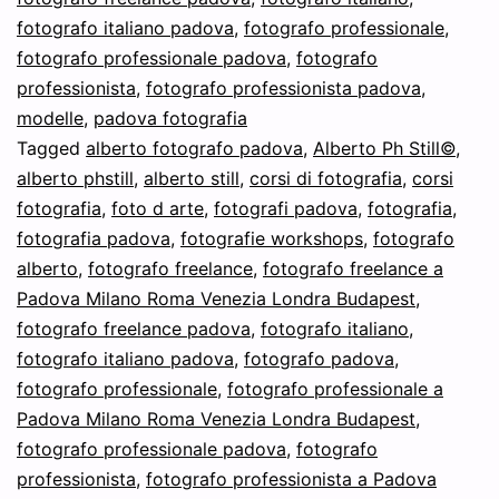
fotografo italiano padova
,
fotografo professionale
,
la
fotografo professionale padova
,
fotografo
Coniglietta
professionista
,
fotografo professionista padova
,
di
modelle
,
padova fotografia
Tagged
alberto fotografo padova
Playboy
,
Alberto Ph Still©
,
alberto phstill
,
alberto still
,
corsi di fotografia
,
corsi
Elisa
fotografia
,
foto d arte
,
fotografi padova
,
fotografia
,
Tes,
fotografia padova
,
fotografie workshops
,
fotografo
CONIGLIETTA
alberto
,
fotografo freelance
,
fotografo freelance a
Padova Milano Roma Venezia Londra Budapest
,
BUNNY
fotografo freelance padova
,
fotografo italiano
,
TRIBUTE:
fotografo italiano padova
,
fotografo padova
,
L’Arte
fotografo professionale
,
fotografo professionale a
&
Padova Milano Roma Venezia Londra Budapest
,
fotografo professionale padova
,
fotografo
La
professionista
,
fotografo professionista a Padova
Storia