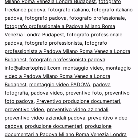
Milano Roma Venezia Londra Budapest
,
fotografo
freelance padova
,
fotografo italiano
,
fotografo italiano
padova
,
fotografo padova
,
fotografo professionale
,
fotografo professionale a Padova Milano Roma
Venezia Londra Budapest
,
fotografo professionale
padova
,
fotografo professionista
,
fotografo
professionista a Padova Milano Roma Venezia Londra
Budapest
,
fotografo professionista padova
,
info@albertophstill.com
,
montaggio video
,
montaggio
video a Padova Milano Roma Venezia Londra
Budapest
,
montaggio video PADOVA
,
padova
fotografia
,
padova video
,
preventivo foto
,
preventivo
foto padova
,
Preventivo produzione documentari
,
preventivo video
,
preventivo video aziendali
,
preventivo video aziendali padova
,
preventivo video
padova
,
produzione documentari
,
produzione
documentari a Padova Milano Roma Venezia Londra