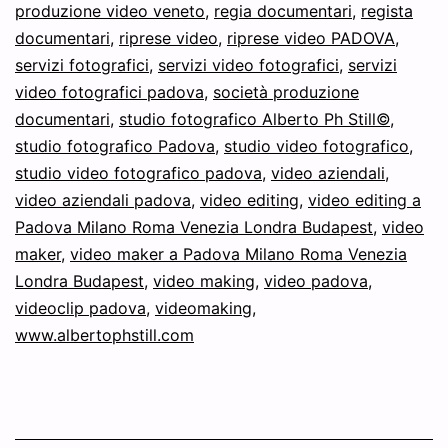
produzione video veneto
,
regia documentari
,
regista
documentari
,
riprese video
,
riprese video PADOVA
,
servizi fotografici
,
servizi video fotografici
,
servizi
video fotografici padova
,
società produzione
documentari
,
studio fotografico Alberto Ph Still©
,
studio fotografico Padova
,
studio video fotografico
,
studio video fotografico padova
,
video aziendali
,
video aziendali padova
,
video editing
,
video editing a
Padova Milano Roma Venezia Londra Budapest
,
video
maker
,
video maker a Padova Milano Roma Venezia
Londra Budapest
,
video making
,
video padova
,
videoclip padova
,
videomaking
,
www.albertophstill.com