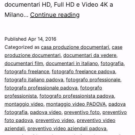
documentari HD, Full HD e Video 4K a
Case
Milano…
Continue reading
di
produzione
Published
Apr 14, 2016
documentari
Categorized as
casa produzione documentari
,
case
e
produzione documentari
,
documentari da vedere
,
documentari film
,
documentari in italiano
,
fotografia
,
riprese
fotografo freelance
,
fotografo freelance padova
,
video
fotografo italiano padova
,
fotografo professionale
,
fotografo professionale padova
,
fotografo
professionista
,
fotografo professionista padova
,
montaggio video
,
montaggio video PADOVA
,
padova
fotografia
,
padova video
,
preventivo foto
,
preventivo
foto padova
,
preventivo video
,
preventivo video
aziendali
,
preventivo video aziendali padova
,