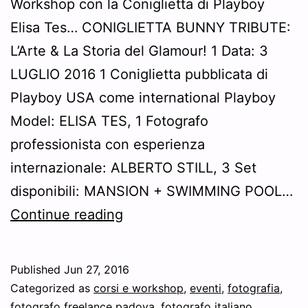
Workshop con la Coniglietta di Playboy
Elisa Tes… CONIGLIETTA BUNNY TRIBUTE:
L’Arte & La Storia del Glamour! 1 Data: 3
LUGLIO 2016 1 Coniglietta pubblicata di
Playboy USA come international Playboy
Model: ELISA TES, 1 Fotografo
professionista con esperienza
internazionale: ALBERTO STILL, 3 Set
disponibili: MANSION + SWIMMING POOL…
arriva
Continue reading
il
nuovo
Published
Jun 27, 2016
Workshop
Categorized as
corsi e workshop
,
eventi
,
fotografia
,
con
fotografo freelance padova
,
fotografo italiano
,