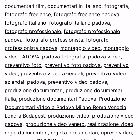
documentari film
,
documentari in italiano
,
fotografia
,
Padova
fotografo freelance
,
fotografo freelance padova
,
fotografo italiano
,
fotografo italiano padova
,
fotografo professionale
,
fotografo professionale
padova
,
fotografo professionista
,
fotografo
professionista padova
,
montaggio video
,
montaggio
video PADOVA
,
padova fotografia
,
padova video
,
preventivo foto
,
preventivo foto padova
,
preventivo
video
,
preventivo video aziendali
,
preventivo video
aziendali padova
,
preventivo video padova
,
produzione documentari
,
produzione documentari
italia
,
produzione documentari Padova
,
Produzione
Documentari Video a Padova Milano Roma Venezia
Londra Budapest
,
produzione video
,
produzione video
padova
,
produzione video veneto
,
realizzazione video
,
regia documentari
,
regista documentari
,
riprese video
,