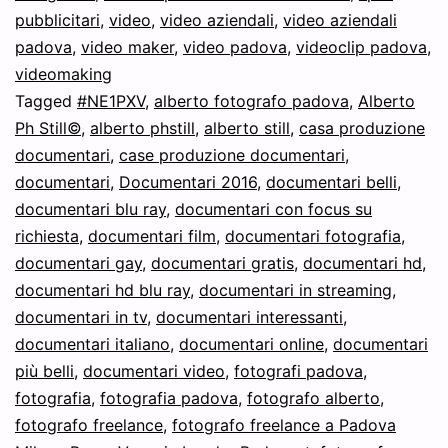
pubblicitari
,
video
,
video aziendali
,
video aziendali
padova
,
video maker
,
video padova
,
videoclip padova
,
videomaking
Tagged
#NE1PXV
,
alberto fotografo padova
,
Alberto
Ph Still©
,
alberto phstill
,
alberto still
,
casa produzione
documentari
,
case produzione documentari
,
documentari
,
Documentari 2016
,
documentari belli
,
documentari blu ray
,
documentari con focus su
richiesta
,
documentari film
,
documentari fotografia
,
documentari gay
,
documentari gratis
,
documentari hd
,
documentari hd blu ray
,
documentari in streaming
,
documentari in tv
,
documentari interessanti
,
documentari italiano
,
documentari online
,
documentari
più belli
,
documentari video
,
fotografi padova
,
fotografia
,
fotografia padova
,
fotografo alberto
,
fotografo freelance
,
fotografo freelance a Padova