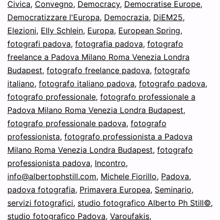
Civica
,
Convegno
,
Democracy
,
Democratise Europe
,
Possibile,
Democratizzare l'Europa
,
Democrazia
,
DiEM25
,
Coalizione
Elezioni
,
Elly Schlein
,
Europa
,
European Spring
,
fotografi padova
,
fotografia padova
,
fotografo
Civica,
freelance a Padova Milano Roma Venezia Londra
Budapest
,
fotografo freelance padova
,
fotografo
italiano
,
fotografo italiano padova
,
fotografo padova
,
fotografo professionale
,
fotografo professionale a
Padova Milano Roma Venezia Londra Budapest
,
fotografo professionale padova
,
fotografo
professionista
,
fotografo professionista a Padova
Milano Roma Venezia Londra Budapest
,
fotografo
professionista padova
,
Incontro
,
info@albertophstill.com
,
Michele Fiorillo
,
Padova
,
padova fotografia
,
Primavera Europea
,
Seminario
,
servizi fotografici
,
studio fotografico Alberto Ph Still©
,
studio fotografico Padova
,
Varoufakis
,