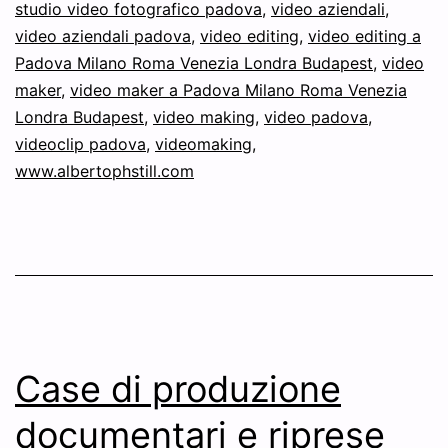
studio video fotografico padova
,
video aziendali
,
video aziendali padova
,
video editing
,
video editing a
Padova Milano Roma Venezia Londra Budapest
,
video
maker
,
video maker a Padova Milano Roma Venezia
Londra Budapest
,
video making
,
video padova
,
videoclip padova
,
videomaking
,
www.albertophstill.com
Case di produzione
documentari e riprese