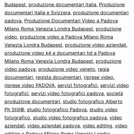
Budapest
,
produzione documentari italia
,
Produzione
documentari italia e Svizzera
,
produzione documentari
padova
,
Produzione Documentari Video a Padova
Milano Roma Venezia Londra Budapest
,
produzione
video
,
produzione video a Padova Milano Roma
Venezia Londra Budapest
,
produzione video aziendali
,
produzione video k4 e documentari hd a Padova
Milano Roma Venezia Londra Budapest
,
produzione
video padova
,
produzione video veneto
,
regia
documentari
,
regista documentari
,
riprese video
,
riprese video PADOVA
,
servizi fotografici
,
servizi video
fotografici
,
servizi video fotografici padova
,
società
produzione documentari
,
studio fotografico Alberto
Ph Still©
,
studio fotografico Padova
,
studio video
fotografico
,
studio video fotografico padova
,
video
aziendali
,
video aziendali padova
,
video editing
,
video
editing a Padova Milano Roma Venezia Londra