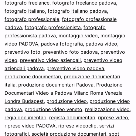
fotografo freelance
,
fotografo freelance padova
,
fotografo italiano
,
fotografo italiano padova
,
fotografo professionale
,
fotografo professionale
padova
,
fotografo professionista
,
fotografo
professionista padova
,
montaggio video
,
montaggio
video PADOVA
,
padova fotografia
,
padova video
,
preventivo foto
,
preventivo foto padova
,
preventivo
video
,
preventivo video aziendali
,
preventivo video
aziendali padova
,
preventivo video padova
,
produzione documentari
,
produzione documentari
italia
,
produzione documentari Padova
,
Produzione
Documentari Video a Padova Milano Roma Venezia
Londra Budapest
,
produzione video
,
produzione video
padova
,
produzione video veneto
,
realizzazione video
,
regia documentari
,
regista documentari
,
riprese video
,
riprese video PADOVA
,
riprese videoclip
,
servizi
fotografici
,
società produzione documentari
,
spot