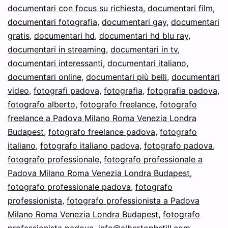
documentari con focus su richiesta
,
documentari film
,
documentari fotografia
,
documentari gay
,
documentari
gratis
,
documentari hd
,
documentari hd blu ray
,
documentari in streaming
,
documentari in tv
,
documentari interessanti
,
documentari italiano
,
documentari online
,
documentari più belli
,
documentari
video
,
fotografi padova
,
fotografia
,
fotografia padova
,
fotografo alberto
,
fotografo freelance
,
fotografo
freelance a Padova Milano Roma Venezia Londra
Budapest
,
fotografo freelance padova
,
fotografo
italiano
,
fotografo italiano padova
,
fotografo padova
,
fotografo professionale
,
fotografo professionale a
Padova Milano Roma Venezia Londra Budapest
,
fotografo professionale padova
,
fotografo
professionista
,
fotografo professionista a Padova
Milano Roma Venezia Londra Budapest
,
fotografo