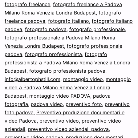
fotografo freelance
,
fotografo freelance a Padova
Milano Roma Venezia Londra Budapest
,
fotografo
freelance padova
,
fotografo italiano
,
fotografo italiano
padova
,
fotografo padova
,
fotografo professionale
,
fotografo professionale a Padova Milano Roma
Venezia Londra Budapest
,
fotografo professionale
padova
,
fotografo professionista
,
fotografo
professionista a Padova Milano Roma Venezia Londra
Budapest
,
fotografo professionista padova
,
info@albertophstill.com
,
montaggio video
,
montaggio
video a Padova Milano Roma Venezia Londra
Budapest
,
montaggio video PADOVA
,
padova
fotografia
,
padova video
,
preventivo foto
,
preventivo
foto padova
,
Preventivo produzione documentari e
video Padova
,
preventivo video
,
preventivo video
aziendali
,
preventivo video aziendali padova
,
preventivo video padova
,
produzione documentari
,