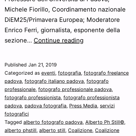
Michele Fiorillo, Coordinamento nazionale
DiEM25/Primavera Europea; Moderatore
Enrico Ferri, giornalista, esponente della
Foto
sezione…
Continue reading
dell’incontro
CostitUEnte
Published
Jan 21, 2019
di
Categorized as
eventi
,
fotografia
,
fotografo freelance
Padova
padova
,
fotografo italiano padova
,
fotografo
professionale
,
fotografo professionale padova
,
su
fotografo professionista
,
fotografo professionista
Primavera
padova
,
padova fotografia
,
Press Media
,
servizi
Europea
fotografici
Tagged
alberto fotografo padova
,
con
Alberto Ph Still©
,
alberto phstill
,
alberto still
,
Coalizione
,
Coalizione
DiEM25,