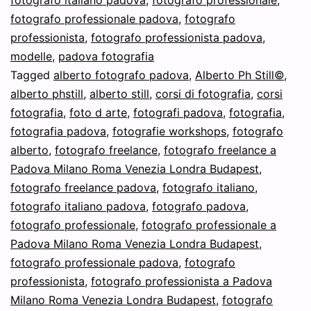
fotografo italiano padova
,
fotografo professionale
,
la
fotografo professionale padova
,
fotografo
Coniglietta
professionista
,
fotografo professionista padova
,
di
modelle
,
padova fotografia
Tagged
alberto fotografo padova
Playboy
,
Alberto Ph Still©
,
alberto phstill
,
alberto still
,
corsi di fotografia
,
corsi
Elisa
fotografia
,
foto d arte
,
fotografi padova
,
fotografia
,
Tes,
fotografia padova
,
fotografie workshops
,
fotografo
CONIGLIETTA
alberto
,
fotografo freelance
,
fotografo freelance a
Padova Milano Roma Venezia Londra Budapest
,
BUNNY
fotografo freelance padova
,
fotografo italiano
,
TRIBUTE:
fotografo italiano padova
,
fotografo padova
,
L’Arte
fotografo professionale
,
fotografo professionale a
&
Padova Milano Roma Venezia Londra Budapest
,
fotografo professionale padova
,
fotografo
La
professionista
,
fotografo professionista a Padova
Storia
Milano Roma Venezia Londra Budapest
,
fotografo