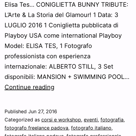
Elisa Tes… CONIGLIETTA BUNNY TRIBUTE:
L’Arte & La Storia del Glamour! 1 Data: 3
LUGLIO 2016 1 Coniglietta pubblicata di
Playboy USA come international Playboy
Model: ELISA TES, 1 Fotografo
professionista con esperienza
internazionale: ALBERTO STILL, 3 Set
disponibili: MANSION + SWIMMING POOL…
arriva
Continue reading
il
nuovo
Published
Jun 27, 2016
Workshop
Categorized as
corsi e workshop
,
eventi
,
fotografia
,
con
fotografo freelance padova
,
fotografo italiano
,