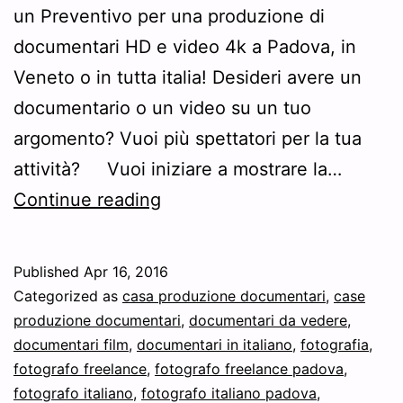
un Preventivo per una produzione di
documentari HD e video 4k a Padova, in
Veneto o in tutta italia! Desideri avere un
documentario o un video su un tuo
argomento? Vuoi più spettatori per la tua
attività? Vuoi iniziare a mostrare la…
Preventivo
Continue reading
produzione
documentari
Published
Apr 16, 2016
e
Categorized as
casa produzione documentari
,
case
video
produzione documentari
,
documentari da vedere
,
documentari film
,
documentari in italiano
,
fotografia
,
Padova
fotografo freelance
,
fotografo freelance padova
,
fotografo italiano
,
fotografo italiano padova
,