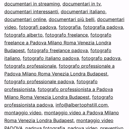
documentari in streaming
,
documentari in tv
,
documentari interessanti
,
documentari italiano
,
documentari online
,
documentari più belli
,
documentari
video
,
fotografi padova
,
fotografia
,
fotografia padova
,
fotografo alberto
,
fotografo freelance
,
fotografo
freelance a Padova Milano Roma Venezia Londra
Budapest
,
fotografo freelance padova
,
fotografo
italiano
,
fotografo italiano padova
,
fotografo padova
,
fotografo professionale
,
fotografo professionale a
Padova Milano Roma Venezia Londra Budapest
,
fotografo professionale padova
,
fotografo
professionista
,
fotografo professionista a Padova
Milano Roma Venezia Londra Budapest
,
fotografo
professionista padova
,
info@albertophstill.com
,
montaggio video
,
montaggio video a Padova Milano
Roma Venezia Londra Budapest
,
montaggio video
PADOVA
,
padova fotografia
,
padova video
,
preventivo