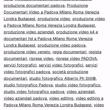
produzione documentari padova
,
Produzione
Documentari Video a Padova Milano Roma Venezia
Londra Budapest
,
produzione video
,
produzione video
a Padova Milano Roma Venezia Londra Budapest
,
produzione video aziendali
,
produzione video k4 e
documentari hd a Padova Milano Roma Venezia
Londra Budapest
,
produzione video padova
,
produzione video veneto
,
regia documentari
,
regista
documentari
,
riprese video
,
riprese video PADOVA
,
servizi fotografici
,
servizi video fotografici
,
servizi
video fotografici padova
,
società produzione
documentari
,
studio fotografico Alberto Ph Still©
,
studio fotografico Padova
,
studio video fotografico
,
studio video fotografico padova
,
video aziendali
,
video aziendali padova
,
video editing
,
video editing a
Padova Milano Roma Venezia Londra Budapest
,
video