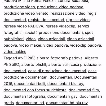
Padova Milano Roma Venezia Londra Budapest
,
produzione video
,
produzione video padova
,
produzione video veneto
,
realizzazione video
,
regia
documentari
,
regista documentari
,
riprese video
,
riprese video PADOVA
,
riprese videoclip
,
servizi
fotografici
,
società produzione documentari
,
spot
pubblicitari
,
video
,
video aziendali
,
video aziendali
padova
,
video maker
,
video padova
,
videoclip padova
,
videomaking
Tagged
#NE1PXV
,
alberto fotografo padova
,
Alberto
Ph Still©
,
alberto phstill
,
alberto still
,
casa produzione
documentari
,
case di produzione documentari
,
case
produzione documentari
,
documentari
,
Documentari
2016
,
documentari belli
,
documentari blu ray
,
documentari con focus su richiesta
,
documentari film
,
documentari fotografia
,
documentari gay
,
documentari
gratis
,
documentari hd
,
documentari hd blu ray
,