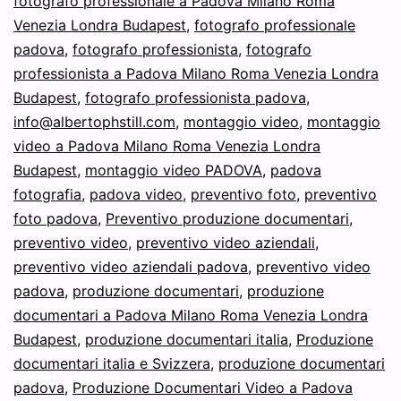
fotografo professionale a Padova Milano Roma
Venezia Londra Budapest
,
fotografo professionale
padova
,
fotografo professionista
,
fotografo
professionista a Padova Milano Roma Venezia Londra
Budapest
,
fotografo professionista padova
,
info@albertophstill.com
,
montaggio video
,
montaggio
video a Padova Milano Roma Venezia Londra
Budapest
,
montaggio video PADOVA
,
padova
fotografia
,
padova video
,
preventivo foto
,
preventivo
foto padova
,
Preventivo produzione documentari
,
preventivo video
,
preventivo video aziendali
,
preventivo video aziendali padova
,
preventivo video
padova
,
produzione documentari
,
produzione
documentari a Padova Milano Roma Venezia Londra
Budapest
,
produzione documentari italia
,
Produzione
documentari italia e Svizzera
,
produzione documentari
padova
,
Produzione Documentari Video a Padova