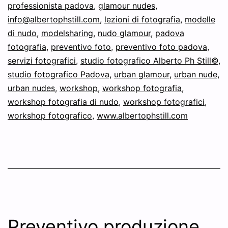
del
professionista padova
,
glamour nudes
,
Glamour!
info@albertophstill.com
,
lezioni di fotografia
,
modelle
di nudo
,
modelsharing
,
nudo glamour
,
padova
fotografia
,
preventivo foto
,
preventivo foto padova
,
servizi fotografici
,
studio fotografico Alberto Ph Still©
,
studio fotografico Padova
,
urban glamour
,
urban nude
,
urban nudes
,
workshop
,
workshop fotografia
,
workshop fotografia di nudo
,
workshop fotografici
,
workshop fotografico
,
www.albertophstill.com
Preventivo produzione