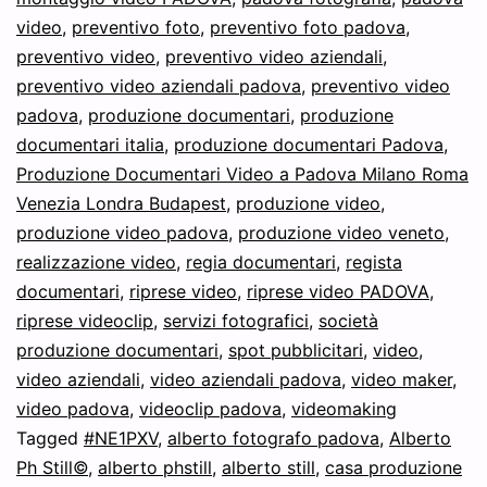
documentari
video
,
preventivo foto
,
preventivo foto padova
,
?
preventivo video
,
preventivo video aziendali
,
preventivo video aziendali padova
,
preventivo video
padova
,
produzione documentari
,
produzione
documentari italia
,
produzione documentari Padova
,
Produzione Documentari Video a Padova Milano Roma
Venezia Londra Budapest
,
produzione video
,
produzione video padova
,
produzione video veneto
,
realizzazione video
,
regia documentari
,
regista
documentari
,
riprese video
,
riprese video PADOVA
,
riprese videoclip
,
servizi fotografici
,
società
produzione documentari
,
spot pubblicitari
,
video
,
video aziendali
,
video aziendali padova
,
video maker
,
video padova
,
videoclip padova
,
videomaking
Tagged
#NE1PXV
,
alberto fotografo padova
,
Alberto
Ph Still©
,
alberto phstill
,
alberto still
,
casa produzione