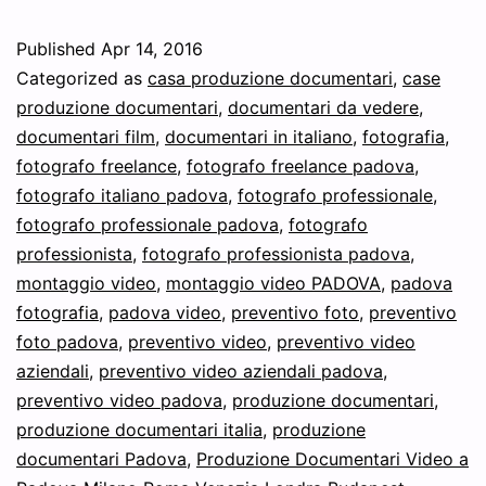
produzione
Published
Apr 14, 2016
documentari
Categorized as
casa produzione documentari
,
case
e
produzione documentari
,
documentari da vedere
,
documentari film
,
documentari in italiano
,
fotografia
,
riprese
fotografo freelance
,
fotografo freelance padova
,
video
fotografo italiano padova
,
fotografo professionale
,
fotografo professionale padova
,
fotografo
professionista
,
fotografo professionista padova
,
montaggio video
,
montaggio video PADOVA
,
padova
fotografia
,
padova video
,
preventivo foto
,
preventivo
foto padova
,
preventivo video
,
preventivo video
aziendali
,
preventivo video aziendali padova
,
preventivo video padova
,
produzione documentari
,
produzione documentari italia
,
produzione
documentari Padova
,
Produzione Documentari Video a