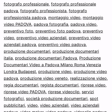
fotografo professionale
,
fotografo professionale
padova
,
fotografo professionista
,
fotografo
professionista padova
,
montaggio video
,
montaggio
video PADOVA
,
padova fotografia
,
padova video
,
preventivo foto
,
preventivo foto padova
,
preventivo
video
,
preventivo video aziendali
,
preventivo video
aziendali padova
,
preventivo video padova
,
produzione documentari
,
produzione documentari
italia
,
produzione documentari Padova
,
Produzione
Documentari Video a Padova Milano Roma Venezia
Londra Budapest
,
produzione video
,
produzione video
padova
,
produzione video veneto
,
realizzazione video
,
regia documentari
,
regista documentari
,
riprese video
,
riprese video PADOVA
,
riprese videoclip
,
servizi
fotografici
,
società produzione documentari
,
spot
pubblicitari
,
video
,
video aziendali
,
video aziendali