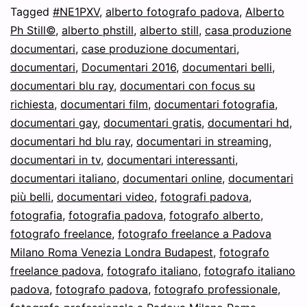
Tagged
#NE1PXV
,
alberto fotografo padova
,
Alberto
Ph Still©
,
alberto phstill
,
alberto still
,
casa produzione
documentari
,
case produzione documentari
,
documentari
,
Documentari 2016
,
documentari belli
,
documentari blu ray
,
documentari con focus su
richiesta
,
documentari film
,
documentari fotografia
,
documentari gay
,
documentari gratis
,
documentari hd
,
documentari hd blu ray
,
documentari in streaming
,
documentari in tv
,
documentari interessanti
,
documentari italiano
,
documentari online
,
documentari
più belli
,
documentari video
,
fotografi padova
,
fotografia
,
fotografia padova
,
fotografo alberto
,
fotografo freelance
,
fotografo freelance a Padova
Milano Roma Venezia Londra Budapest
,
fotografo
freelance padova
,
fotografo italiano
,
fotografo italiano
padova
,
fotografo padova
,
fotografo professionale
,