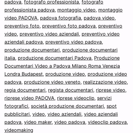
padova
,
fotografo professionista
,
fotografo
professionista padova
,
montaggio video
,
montaggio
video PADOVA
,
padova fotografia
,
padova video
,
preventivo foto
,
preventivo foto padova
,
preventivo
video
,
preventivo video aziendali
,
preventivo video
aziendali padova
,
preventivo video padova
,
produzione documentari
,
produzione documentari
italia
,
produzione documentari Padova
,
Produzione
Documentari Video a Padova Milano Roma Venezia
Londra Budapest
,
produzione video
,
produzione video
padova
,
produzione video veneto
,
realizzazione video
,
regia documentari
,
regista documentari
,
riprese video
,
riprese video PADOVA
,
riprese videoclip
,
servizi
fotografici
,
società produzione documentari
,
spot
pubblicitari
,
video
,
video aziendali
,
video aziendali
padova
,
video maker
,
video padova
,
videoclip padova
,
videomaking