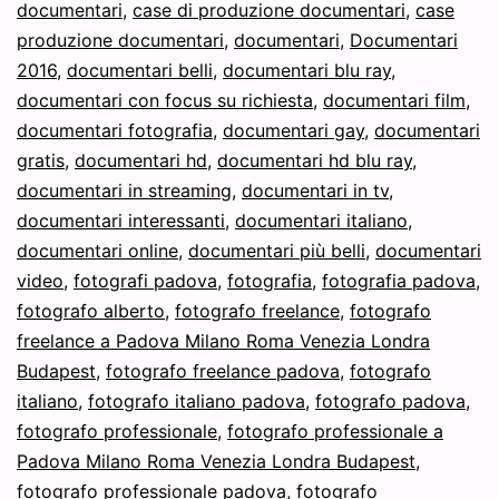
documentari
,
case di produzione documentari
,
case
produzione documentari
,
documentari
,
Documentari
2016
,
documentari belli
,
documentari blu ray
,
documentari con focus su richiesta
,
documentari film
,
documentari fotografia
,
documentari gay
,
documentari
gratis
,
documentari hd
,
documentari hd blu ray
,
documentari in streaming
,
documentari in tv
,
documentari interessanti
,
documentari italiano
,
documentari online
,
documentari più belli
,
documentari
video
,
fotografi padova
,
fotografia
,
fotografia padova
,
fotografo alberto
,
fotografo freelance
,
fotografo
freelance a Padova Milano Roma Venezia Londra
Budapest
,
fotografo freelance padova
,
fotografo
italiano
,
fotografo italiano padova
,
fotografo padova
,
fotografo professionale
,
fotografo professionale a
Padova Milano Roma Venezia Londra Budapest
,
fotografo professionale padova
,
fotografo