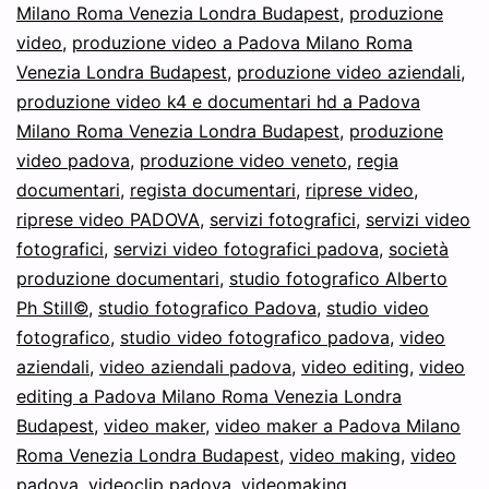
Milano Roma Venezia Londra Budapest
,
produzione
video
,
produzione video a Padova Milano Roma
Venezia Londra Budapest
,
produzione video aziendali
,
produzione video k4 e documentari hd a Padova
Milano Roma Venezia Londra Budapest
,
produzione
video padova
,
produzione video veneto
,
regia
documentari
,
regista documentari
,
riprese video
,
riprese video PADOVA
,
servizi fotografici
,
servizi video
fotografici
,
servizi video fotografici padova
,
società
produzione documentari
,
studio fotografico Alberto
Ph Still©
,
studio fotografico Padova
,
studio video
fotografico
,
studio video fotografico padova
,
video
aziendali
,
video aziendali padova
,
video editing
,
video
editing a Padova Milano Roma Venezia Londra
Budapest
,
video maker
,
video maker a Padova Milano
Roma Venezia Londra Budapest
,
video making
,
video
padova
,
videoclip padova
,
videomaking
,