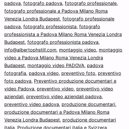
padova
,
fotografo padova
,
fotografo professionale
,
fotografo professionale a Padova Milano Roma
Venezia Londra Budapest
,
fotografo professionale
padova
,
fotografo professionista
,
fotografo
professionista a Padova Milano Roma Venezia Londra
Budapest
,
fotografo professionista padova
,
info@albertophstill.com
,
montaggio video
,
montaggio
video a Padova Milano Roma Venezia Londra
Budapest
,
montaggio video PADOVA
,
padova
fotografia
,
padova video
,
preventivo foto
,
preventivo
foto padova
,
Preventivo produzione documentari e
video Padova
,
preventivo video
,
preventivo video
aziendali
,
preventivo video aziendali padova
,
preventivo video padova
,
produzione documentari
,
produzione documentari a Padova Milano Roma
Venezia Londra Budapest
,
produzione documentari
italia
,
Produzione documentari italia e Svizzera
,