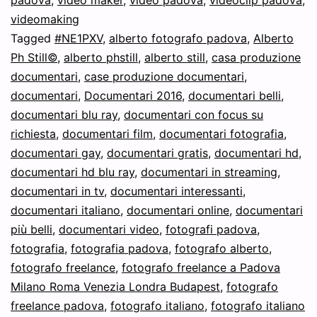
padova
,
video maker
,
video padova
,
videoclip padova
,
videomaking
Tagged
#NE1PXV
,
alberto fotografo padova
,
Alberto
Ph Still©
,
alberto phstill
,
alberto still
,
casa produzione
documentari
,
case produzione documentari
,
documentari
,
Documentari 2016
,
documentari belli
,
documentari blu ray
,
documentari con focus su
richiesta
,
documentari film
,
documentari fotografia
,
documentari gay
,
documentari gratis
,
documentari hd
,
documentari hd blu ray
,
documentari in streaming
,
documentari in tv
,
documentari interessanti
,
documentari italiano
,
documentari online
,
documentari
più belli
,
documentari video
,
fotografi padova
,
fotografia
,
fotografia padova
,
fotografo alberto
,
fotografo freelance
,
fotografo freelance a Padova
Milano Roma Venezia Londra Budapest
,
fotografo
freelance padova
,
fotografo italiano
,
fotografo italiano