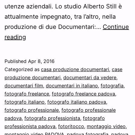
utenze aziendali. Lo studio Alberto Still è
attualmente impegnato, tra l’altro, nella
produzione di due Documentari:…
Continue
Case
reading
di
Produzione
Published
Apr 8, 2016
Documentari
Categorized as
casa produzione documentari
,
case
–
produzione documentari
,
documentari da vedere
,
documentari film
,
documentari in italiano
,
fotografia
,
Cercavi
fotografo freelance
,
fotografo freelance padova
,
delle
fotografo italiano
,
fotografo italiano padova
,
case
fotografo professionale
,
fotografo professionale
padova
,
fotografo professionista
di
,
fotografo
professionista padova
,
fotoritocco
,
montaggio video
,
produzione
montaggio video PADOVA
,
padova fotografia
,
padova