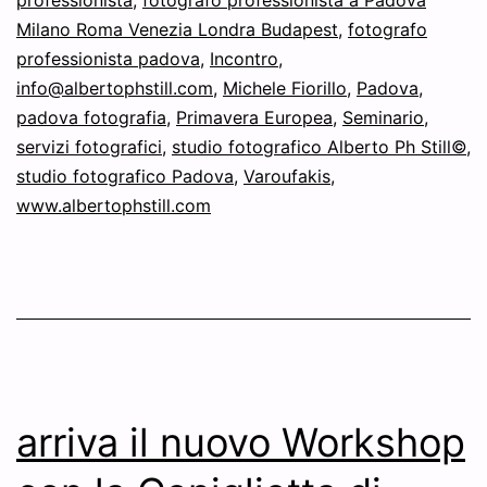
professionista
,
fotografo professionista a Padova
Milano Roma Venezia Londra Budapest
,
fotografo
professionista padova
,
Incontro
,
info@albertophstill.com
,
Michele Fiorillo
,
Padova
,
padova fotografia
,
Primavera Europea
,
Seminario
,
servizi fotografici
,
studio fotografico Alberto Ph Still©
,
studio fotografico Padova
,
Varoufakis
,
www.albertophstill.com
arriva il nuovo Workshop