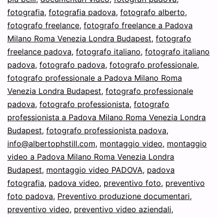
fotografia
,
fotografia padova
,
fotografo alberto
,
fotografo freelance
,
fotografo freelance a Padova
Milano Roma Venezia Londra Budapest
,
fotografo
freelance padova
,
fotografo italiano
,
fotografo italiano
padova
,
fotografo padova
,
fotografo professionale
,
fotografo professionale a Padova Milano Roma
Venezia Londra Budapest
,
fotografo professionale
padova
,
fotografo professionista
,
fotografo
professionista a Padova Milano Roma Venezia Londra
Budapest
,
fotografo professionista padova
,
info@albertophstill.com
,
montaggio video
,
montaggio
video a Padova Milano Roma Venezia Londra
Budapest
,
montaggio video PADOVA
,
padova
fotografia
,
padova video
,
preventivo foto
,
preventivo
foto padova
,
Preventivo produzione documentari
,
preventivo video
,
preventivo video aziendali
,