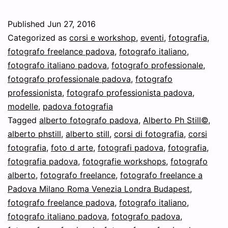
il
nuovo
Published
Jun 27, 2016
Workshop
Categorized as
corsi e workshop
,
eventi
,
fotografia
,
con
fotografo freelance padova
,
fotografo italiano
,
fotografo italiano padova
,
fotografo professionale
,
la
fotografo professionale padova
,
fotografo
Coniglietta
professionista
,
fotografo professionista padova
,
di
modelle
,
padova fotografia
Tagged
alberto fotografo padova
Playboy
,
Alberto Ph Still©
,
alberto phstill
,
alberto still
,
corsi di fotografia
,
corsi
Elisa
fotografia
,
foto d arte
,
fotografi padova
,
fotografia
,
Tes,
fotografia padova
,
fotografie workshops
,
fotografo
CONIGLIETTA
alberto
,
fotografo freelance
,
fotografo freelance a
Padova Milano Roma Venezia Londra Budapest
,
BUNNY
fotografo freelance padova
,
fotografo italiano
,
TRIBUTE:
fotografo italiano padova
,
fotografo padova
,
L’Arte