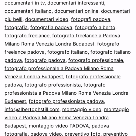
documentari in tv
,
documentari interessanti
,
documentari italiano
,
documentari online
,
documentari
più belli
,
documentari video
,
fotografi padova
,
fotografia
,
fotografia padova
,
fotografo alberto
,
fotografo freelance
,
fotografo freelance a Padova
Milano Roma Venezia Londra Budapest
,
fotografo
freelance padova
,
fotografo italiano
,
fotografo italiano
padova
,
fotografo padova
,
fotografo professionale
,
fotografo professionale a Padova Milano Roma
Venezia Londra Budapest
,
fotografo professionale
padova
,
fotografo professionista
,
fotografo
professionista a Padova Milano Roma Venezia Londra
Budapest
,
fotografo professionista padova
,
info@albertophstill.com
,
montaggio video
,
montaggio
video a Padova Milano Roma Venezia Londra
Budapest
,
montaggio video PADOVA
,
padova
fotografia
,
padova video
,
preventivo foto
,
preventivo