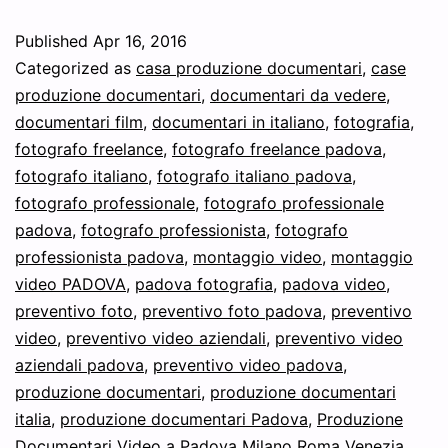
documentari
Published
Apr 16, 2016
e
Categorized as
casa produzione documentari
,
case
video
produzione documentari
,
documentari da vedere
,
documentari film
,
documentari in italiano
,
fotografia
,
Padova
fotografo freelance
,
fotografo freelance padova
,
fotografo italiano
,
fotografo italiano padova
,
fotografo professionale
,
fotografo professionale
padova
,
fotografo professionista
,
fotografo
professionista padova
,
montaggio video
,
montaggio
video PADOVA
,
padova fotografia
,
padova video
,
preventivo foto
,
preventivo foto padova
,
preventivo
video
,
preventivo video aziendali
,
preventivo video
aziendali padova
,
preventivo video padova
,
produzione documentari
,
produzione documentari
italia
,
produzione documentari Padova
,
Produzione
Documentari Video a Padova Milano Roma Venezia