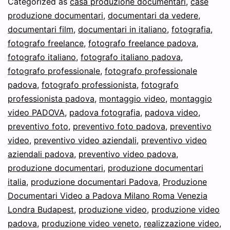
Categorized as
casa produzione documentari
,
case
produzione documentari
,
documentari da vedere
,
documentari film
,
documentari in italiano
,
fotografia
,
fotografo freelance
,
fotografo freelance padova
,
fotografo italiano
,
fotografo italiano padova
,
fotografo professionale
,
fotografo professionale
padova
,
fotografo professionista
,
fotografo
professionista padova
,
montaggio video
,
montaggio
video PADOVA
,
padova fotografia
,
padova video
,
preventivo foto
,
preventivo foto padova
,
preventivo
video
,
preventivo video aziendali
,
preventivo video
aziendali padova
,
preventivo video padova
,
produzione documentari
,
produzione documentari
italia
,
produzione documentari Padova
,
Produzione
Documentari Video a Padova Milano Roma Venezia
Londra Budapest
,
produzione video
,
produzione video
padova
,
produzione video veneto
,
realizzazione video
,