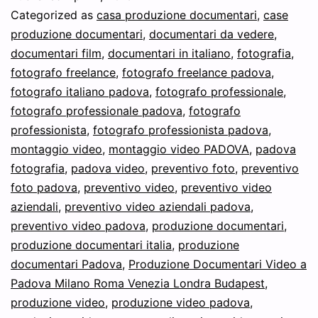
documentari
Categorized as
casa produzione documentari
,
case
e
produzione documentari
,
documentari da vedere
,
documentari film
,
documentari in italiano
,
fotografia
,
riprese
fotografo freelance
,
fotografo freelance padova
,
video
fotografo italiano padova
,
fotografo professionale
,
fotografo professionale padova
,
fotografo
professionista
,
fotografo professionista padova
,
montaggio video
,
montaggio video PADOVA
,
padova
fotografia
,
padova video
,
preventivo foto
,
preventivo
foto padova
,
preventivo video
,
preventivo video
aziendali
,
preventivo video aziendali padova
,
preventivo video padova
,
produzione documentari
,
produzione documentari italia
,
produzione
documentari Padova
,
Produzione Documentari Video a
Padova Milano Roma Venezia Londra Budapest
,
produzione video
,
produzione video padova
,