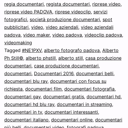
regia documentari
,
regista documentari
,
riprese video
,
riprese video PADOVA
,
riprese videoclip
,
servizi
fotografici
,
società produzione documentari
,
spot
pubblicitari
,
video
,
video aziendali
,
video aziendali
padova
,
video maker
,
video padova
,
videoclip padova
,
videomaking
Tagged
#NE1PXV
,
alberto fotografo padova
,
Alberto
Ph Still©
,
alberto phstill
,
alberto still
,
casa produzione
documentari
,
case produzione documentari
,
documentari
,
Documentari 2016
,
documentari belli
,
documentari blu ray
,
documentari con focus su
richiesta
,
documentari film
,
documentari fotografia
,
documentari gay
,
documentari gratis
,
documentari hd
,
documentari hd blu ray
,
documentari in streaming
,
documentari in tv
,
documentari interessanti
,
documentari italiano
,
documentari online
,
documentari
più belli
,
documentari video
,
fotografi padova
,