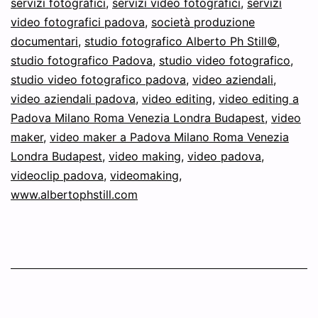
servizi fotografici
,
servizi video fotografici
,
servizi
video fotografici padova
,
società produzione
documentari
,
studio fotografico Alberto Ph Still©
,
studio fotografico Padova
,
studio video fotografico
,
studio video fotografico padova
,
video aziendali
,
video aziendali padova
,
video editing
,
video editing a
Padova Milano Roma Venezia Londra Budapest
,
video
maker
,
video maker a Padova Milano Roma Venezia
Londra Budapest
,
video making
,
video padova
,
videoclip padova
,
videomaking
,
www.albertophstill.com