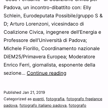
Padova, un incontro-dibattito con: Elly
Schlein, Eurodeputata Possibile/gruppo S &
D; Arturo Lorenzoni, vicesindaco di
Coalizione Civica, ingegnere dell’Energia e
Professore dell’Università di Padova;
Michele Fiorillo, Coordinamento nazionale
DiEM25/Primavera Europea; Moderatore
Enrico Ferri, giornalista, esponente della
Foto
sezione…
Continue reading
dell’incontro
CostitUEnte
Published
Jan 21, 2019
di
Categorized as
eventi
,
fotografia
,
fotografo freelance
Padova
padova
,
fotografo italiano padova
,
fotografo