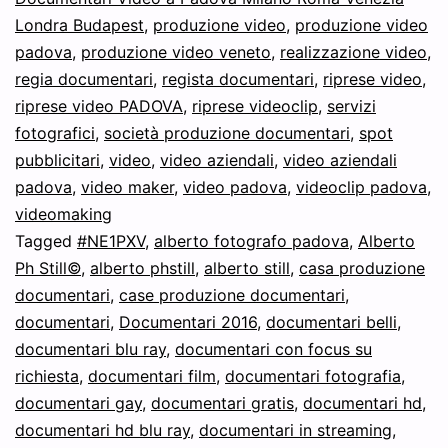
Londra Budapest
,
produzione video
,
produzione video
padova
,
produzione video veneto
,
realizzazione video
,
regia documentari
,
regista documentari
,
riprese video
,
riprese video PADOVA
,
riprese videoclip
,
servizi
fotografici
,
società produzione documentari
,
spot
pubblicitari
,
video
,
video aziendali
,
video aziendali
padova
,
video maker
,
video padova
,
videoclip padova
,
videomaking
Tagged
#NE1PXV
,
alberto fotografo padova
,
Alberto
Ph Still©
,
alberto phstill
,
alberto still
,
casa produzione
documentari
,
case produzione documentari
,
documentari
,
Documentari 2016
,
documentari belli
,
documentari blu ray
,
documentari con focus su
richiesta
,
documentari film
,
documentari fotografia
,
documentari gay
,
documentari gratis
,
documentari hd
,
documentari hd blu ray
,
documentari in streaming
,