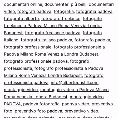
documentari online
,
documentari più belli
,
documentari
video
,
fotografi padova
,
fotografia
,
fotografia padova
,
fotografo alberto
,
fotografo freelance
,
fotografo
freelance a Padova Milano Roma Venezia Londra
Budapest
,
fotografo freelance padova
,
fotografo
italiano
,
fotografo italiano padova
,
fotografo padova
,
fotografo professionale
,
fotografo professionale a
Padova Milano Roma Venezia Londra Budapest
,
fotografo professionale padova
,
fotografo
professionista
,
fotografo professionista a Padova
Milano Roma Venezia Londra Budapest
,
fotografo
professionista padova
,
info@albertophstill.com
,
montaggio video
,
montaggio video a Padova Milano
Roma Venezia Londra Budapest
,
montaggio video
PADOVA
,
padova fotografia
,
padova video
,
preventivo
foto
,
preventivo foto padova
,
preventivo video
,
preventivo video aziendali
,
preventivo video aziendali