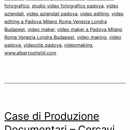
fotografico
,
studio video fotografico padova
,
video
aziendali
,
video aziendali padova
,
video editing
,
video
editing a Padova Milano Roma Venezia Londra
Budapest
,
video maker
,
video maker a Padova Milano
Roma Venezia Londra Budapest
,
video making
,
video
padova
,
videoclip padova
,
videomaking
,
www.albertophstill.com
Case di Produzione
Documentari – Cercavi