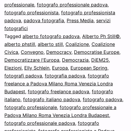
professionale
,
fotografo professionale padova
,
su
fotografo professionista
,
fotografo professionista
Primavera
padova
,
padova fotografia
,
Press Media
,
servizi
Europea
fotografici
Tagged
alberto fotografo padova
,
con
Alberto Ph Still©
,
alberto phstill
,
alberto still
,
Coalizione
,
Coalizione
DiEM25,
Civica
,
Convegno
,
Democracy
,
Democratise Europe
,
Possibile,
Democratizzare l'Europa
,
Democrazia
,
DiEM25
,
Coalizione
Elezioni
,
Elly Schlein
,
Europa
,
European Spring
,
fotografi padova
,
fotografia padova
,
fotografo
Civica,
freelance a Padova Milano Roma Venezia Londra
Budapest
,
fotografo freelance padova
,
fotografo
italiano
,
fotografo italiano padova
,
fotografo padova
,
fotografo professionale
,
fotografo professionale a
Padova Milano Roma Venezia Londra Budapest
,
fotografo professionale padova
,
fotografo