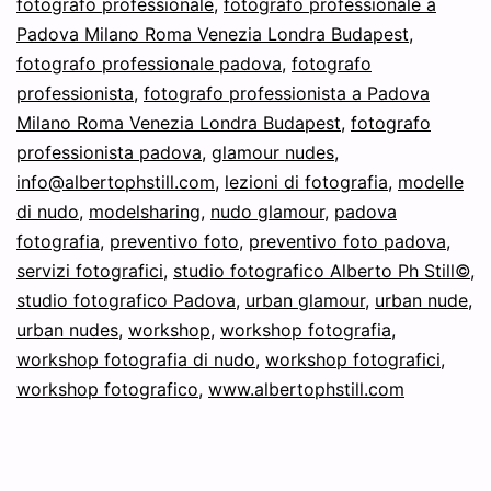
fotografo professionale
,
fotografo professionale a
&
Padova Milano Roma Venezia Londra Budapest
,
fotografo professionale padova
,
fotografo
La
professionista
,
fotografo professionista a Padova
Storia
Milano Roma Venezia Londra Budapest
,
fotografo
del
professionista padova
,
glamour nudes
,
Glamour!
info@albertophstill.com
,
lezioni di fotografia
,
modelle
di nudo
,
modelsharing
,
nudo glamour
,
padova
fotografia
,
preventivo foto
,
preventivo foto padova
,
servizi fotografici
,
studio fotografico Alberto Ph Still©
,
studio fotografico Padova
,
urban glamour
,
urban nude
,
urban nudes
,
workshop
,
workshop fotografia
,
workshop fotografia di nudo
,
workshop fotografici
,
workshop fotografico
,
www.albertophstill.com