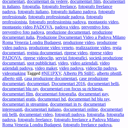
documentari
,
documentari da vedere
,
documentari film
,
documentari
in italiano
,
fotografia
,
fotografo freelance
,
fotografo freelance
padova
,
fotografo italiano
,
fotografo italiano padova
,
fotografo
professionale
,
fotografo professionale padova
,
fotografo
professionista
,
fotografo professionista padova
,
montaggio video
,
montaggio video PADOVA
,
padova video
,
preventivo foto
,
preventivo foto padova
,
produzione documentari
,
produzione
documentari italia
,
Produzione Documentari Video a Padova Milano
Roma Venezia Londra Budapest
,
produzione video
,
produzione
video padova
,
produzione video veneto
,
realizzazione video
,
regia
documentari
,
regista documentari
,
riprese video
,
riprese video
PADOVA
,
riprese videoclip
,
servizi fotografici
,
società produzione
documentari
,
spot pubblicitari
,
video
,
video aziendali
,
video
aziendali padova
,
video maker
,
video padova
,
videoclip padova
,
videomaking
Tagged
#NE1PXV
,
Alberto Ph Still©
,
alberto phstill
,
alberto still
,
casa produzione documentari
,
case produzione
documentari
,
documentari
,
Documentari 2016
,
documentari belli
,
documentari blu ray
,
documentari con focus su richiesta
,
documentari film
,
documentari fotografia
,
documentari gay
,
documentari gratis
,
documentari hd
,
documentari hd blu ray
,
documentari in streaming
,
documentari in tv
,
documentari
interessanti
,
documentari italiano
,
documentari online
,
documentari
più belli
,
documentari video
,
fotografi padova
,
fotografia
,
fotografia
padova
,
fotografo freelance
,
fotografo freelance a Padova Milano
Roma Venezia Londra Budapest
,
fotografo freelance padova
,