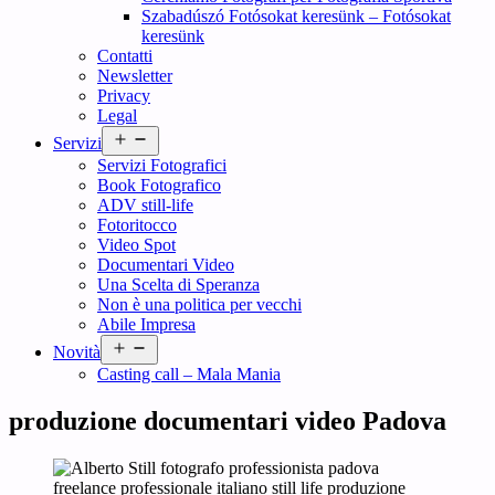
Szabadúszó Fotósokat keresünk – Fotósokat
keresünk
Contatti
Newsletter
Privacy
Legal
Open
Servizi
menu
Servizi Fotografici
Book Fotografico
ADV still-life
Fotoritocco
Video Spot
Documentari Video
Una Scelta di Speranza
Non è una politica per vecchi
Abile Impresa
Open
Novità
menu
Casting call – Mala Mania
produzione documentari video Padova