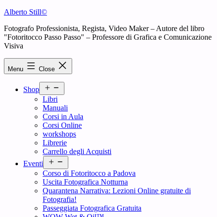
Skip
Alberto Still©
to
Fotografo Professionista, Regista, Video Maker – Autore del libro
content
"Fotoritocco Passo Passo" – Professore di Grafica e Comunicazione
Visiva
Menu
Close
Open
Shop
menu
Libri
Manuali
Corsi in Aula
Corsi Online
workshops
Librerie
Carrello degli Acquisti
Open
Eventi
menu
Corso di Fotoritocco a Padova
Uscita Fotografica Notturna
Quarantena Narrativa: Lezioni Online gratuite di
Fotografia!
Passeggiata Fotografica Gratuita
WOW Wet & Oil™