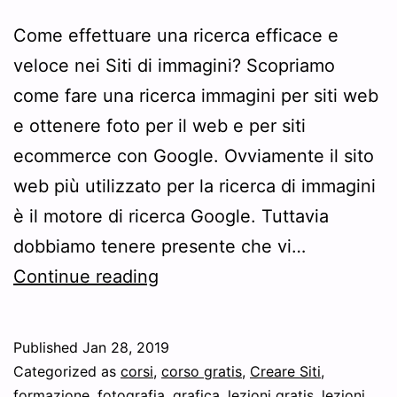
Come effettuare una ricerca efficace e
veloce nei Siti di immagini? Scopriamo
come fare una ricerca immagini per siti web
e ottenere foto per il web e per siti
ecommerce con Google. Ovviamente il sito
web più utilizzato per la ricerca di immagini
è il motore di ricerca Google. Tuttavia
dobbiamo tenere presente che vi…
Ricerca
Continue reading
immagini
per
Published
Jan 28, 2019
siti
Categorized as
corsi
,
corso gratis
,
Creare Siti
,
web
formazione
,
fotografia
,
grafica
,
lezioni gratis
,
lezioni