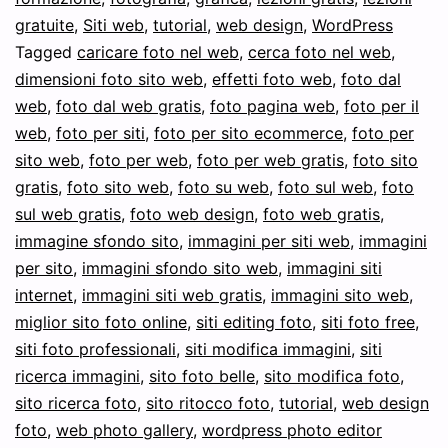
gratuite
,
Siti web
,
tutorial
,
web design
,
WordPress
con
Tagged
caricare foto nel web
,
cerca foto nel web
,
Google
dimensioni foto sito web
,
effetti foto web
,
foto dal
web
,
foto dal web gratis
,
foto pagina web
,
foto per il
web
,
foto per siti
,
foto per sito ecommerce
,
foto per
sito web
,
foto per web
,
foto per web gratis
,
foto sito
gratis
,
foto sito web
,
foto su web
,
foto sul web
,
foto
sul web gratis
,
foto web design
,
foto web gratis
,
immagine sfondo sito
,
immagini per siti web
,
immagini
per sito
,
immagini sfondo sito web
,
immagini siti
internet
,
immagini siti web gratis
,
immagini sito web
,
miglior sito foto online
,
siti editing foto
,
siti foto free
,
siti foto professionali
,
siti modifica immagini
,
siti
ricerca immagini
,
sito foto belle
,
sito modifica foto
,
sito ricerca foto
,
sito ritocco foto
,
tutorial
,
web design
foto
,
web photo gallery
,
wordpress photo editor