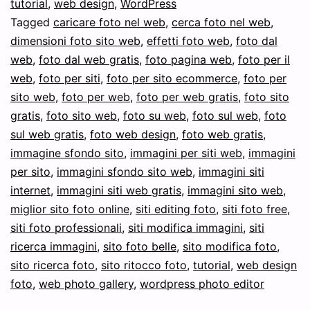
tutorial
,
web design
,
WordPress
e
Tagged
caricare foto nel web
,
cerca foto nel web
,
misu
dimensioni foto sito web
,
effetti foto web
,
foto dal
foto
web
,
foto dal web gratis
,
foto pagina web
,
foto per il
web
,
foto per siti
,
foto per sito ecommerce
,
foto per
web
sito web
,
foto per web
,
foto per web gratis
,
foto sito
gratis
,
foto sito web
,
foto su web
,
foto sul web
,
foto
sul web gratis
,
foto web design
,
foto web gratis
,
immagine sfondo sito
,
immagini per siti web
,
immagini
per sito
,
immagini sfondo sito web
,
immagini siti
internet
,
immagini siti web gratis
,
immagini sito web
,
miglior sito foto online
,
siti editing foto
,
siti foto free
,
siti foto professionali
,
siti modifica immagini
,
siti
ricerca immagini
,
sito foto belle
,
sito modifica foto
,
sito ricerca foto
,
sito ritocco foto
,
tutorial
,
web design
foto
,
web photo gallery
,
wordpress photo editor