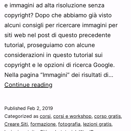
e immagini ad alta risoluzione senza
copyright? Dopo che abbiamo già visto
alcuni consigli per ricercare immagini per
siti web nel post di questo precedente
tutorial, proseguiamo con alcune
considerazioni in questo tutorial sui
copyright e le opzioni di ricerca Google.
Nella pagina “Immagini” dei risultati di…
Tutorial:
Continue reading
scaricare
immagini
Published
Feb 2, 2019
senza
Categorized as
corsi
,
corsi e workshop
,
corso gratis
,
copyright
Creare Siti
,
formazione
,
fotografia
,
lezioni gratis
,