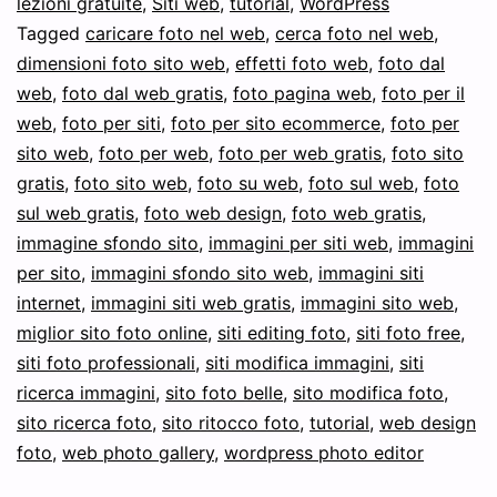
lezioni gratuite
,
Siti web
,
tutorial
,
WordPress
da
Tagged
caricare foto nel web
,
cerca foto nel web
,
Google
dimensioni foto sito web
,
effetti foto web
,
foto dal
web
,
foto dal web gratis
,
foto pagina web
,
foto per il
web
,
foto per siti
,
foto per sito ecommerce
,
foto per
sito web
,
foto per web
,
foto per web gratis
,
foto sito
gratis
,
foto sito web
,
foto su web
,
foto sul web
,
foto
sul web gratis
,
foto web design
,
foto web gratis
,
immagine sfondo sito
,
immagini per siti web
,
immagini
per sito
,
immagini sfondo sito web
,
immagini siti
internet
,
immagini siti web gratis
,
immagini sito web
,
miglior sito foto online
,
siti editing foto
,
siti foto free
,
siti foto professionali
,
siti modifica immagini
,
siti
ricerca immagini
,
sito foto belle
,
sito modifica foto
,
sito ricerca foto
,
sito ritocco foto
,
tutorial
,
web design
foto
,
web photo gallery
,
wordpress photo editor