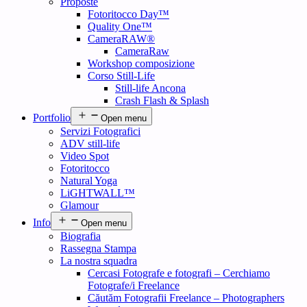
Proposte
Fotoritocco Day™
Quality One™
CameraRAW®
CameraRaw
Workshop composizione
Corso Still-Life
Still-life Ancona
Crash Flash & Splash
Portfolio
Open menu
Servizi Fotografici
ADV still-life
Video Spot
Fotoritocco
Natural Yoga
LiGHTWALL™
Glamour
Info
Open menu
Biografia
Rassegna Stampa
La nostra squadra
Cercasi Fotografe e fotografi – Cerchiamo
Fotografe/i Freelance
Căutăm Fotografii Freelance – Photographers