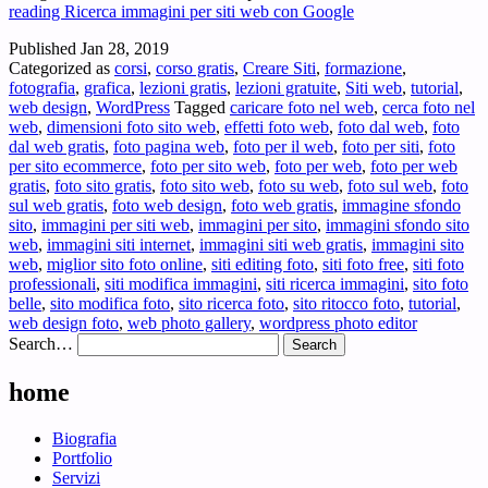
reading
Ricerca immagini per siti web con Google
Published
Jan 28, 2019
Categorized as
corsi
,
corso gratis
,
Creare Siti
,
formazione
,
fotografia
,
grafica
,
lezioni gratis
,
lezioni gratuite
,
Siti web
,
tutorial
,
web design
,
WordPress
Tagged
caricare foto nel web
,
cerca foto nel
web
,
dimensioni foto sito web
,
effetti foto web
,
foto dal web
,
foto
dal web gratis
,
foto pagina web
,
foto per il web
,
foto per siti
,
foto
per sito ecommerce
,
foto per sito web
,
foto per web
,
foto per web
gratis
,
foto sito gratis
,
foto sito web
,
foto su web
,
foto sul web
,
foto
sul web gratis
,
foto web design
,
foto web gratis
,
immagine sfondo
sito
,
immagini per siti web
,
immagini per sito
,
immagini sfondo sito
web
,
immagini siti internet
,
immagini siti web gratis
,
immagini sito
web
,
miglior sito foto online
,
siti editing foto
,
siti foto free
,
siti foto
professionali
,
siti modifica immagini
,
siti ricerca immagini
,
sito foto
belle
,
sito modifica foto
,
sito ricerca foto
,
sito ritocco foto
,
tutorial
,
web design foto
,
web photo gallery
,
wordpress photo editor
Search…
home
Biografia
Portfolio
Servizi