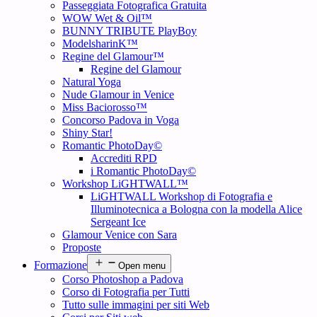
Passeggiata Fotografica Gratuita
WOW Wet & Oil™
BUNNY TRIBUTE PlayBoy
ModelsharinK™
Regine del Glamour™
Regine del Glamour
Natural Yoga
Nude Glamour in Venice
Miss Baciorosso™
Concorso Padova in Voga
Shiny Star!
Romantic PhotoDay©
Accrediti RPD
i Romantic PhotoDay©
Workshop LiGHTWALL™
LiGHTWALL Workshop di Fotografia e
Illuminotecnica a Bologna con la modella Alice
Sergeant Ice
Glamour Venice con Sara
Proposte
Formazione
Open menu
Corso Photoshop a Padova
Corso di Fotografia per Tutti
Tutto sulle immagini per siti Web