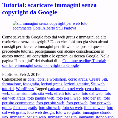
Tutorial: scaricare immagini senza
copyright da Google
Come salvare da Google foto dal web gratis e immagini ad alta
risoluzione senza copyright? Dopo che abbiamo già visto alcuni
consigli per ricercare immagini per siti web nel post di questo
precedente tutorial, proseguiamo con alcune considerazioni in
questo tutorial sui copyright e le opzioni di ricerca Google. Nella
pagina “Immagini” dei risultati di…
Continue reading
Tutorial:
scaricare immagini senza copyright da Google
Published
Feb 2, 2019
Categorized as
corsi
,
corsi e workshop
,
corso gratis
,
Creare Siti
,
formazione
,
fotografia
,
lezioni gratis
,
lezioni gratuite
,
Siti web
,
tutorial
,
WordPress
Tagged
caricare foto nel web
,
cerca foto nel
web
,
dimensioni foto sito web
,
effetti foto web
,
foto dal web
,
foto
dal web gratis
,
foto pagina web
,
foto per il web
,
foto per siti
,
foto
per sito ecommerce
,
foto per sito web
,
foto per web
,
foto per web
gratis
,
foto sito gratis
,
foto sito web
,
foto su web
,
foto sul web
,
foto
sul web gratis
,
foto web design
,
foto web gratis
,
immagine sfondo
sito
,
immagini per siti web
,
immagini per sito
,
immagini sfondo sito