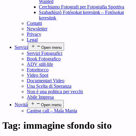
Wanted
Cerchiamo Fotografi per Fotografia Sportiva
Szabadúszó Fotósokat keresünk – Fotósokat
keresünk
Contatti
Newsletter
Privacy
Legal
Servizi
Open menu
Servizi Fotografici
Book Fotografico
ADV still-life
Fotoritocco
Video Spot
Documentari Video
Una Scelta di Speranza
Non è una politica per vecchi
Abile Impresa
Novità
Open menu
Casting call – Mala Mania
Tag:
immagine sfondo sito