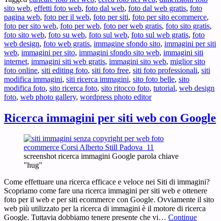
sito web
,
effetti foto web
,
foto dal web
,
foto dal web gratis
,
foto
pagina web
,
foto per il web
,
foto per siti
,
foto per sito ecommerce
,
foto per sito web
,
foto per web
,
foto per web gratis
,
foto sito gratis
,
foto sito web
,
foto su web
,
foto sul web
,
foto sul web gratis
,
foto
web design
,
foto web gratis
,
immagine sfondo sito
,
immagini per siti
web
,
immagini per sito
,
immagini sfondo sito web
,
immagini siti
internet
,
immagini siti web gratis
,
immagini sito web
,
miglior sito
foto online
,
siti editing foto
,
siti foto free
,
siti foto professionali
,
siti
modifica immagini
,
siti ricerca immagini
,
sito foto belle
,
sito
modifica foto
,
sito ricerca foto
,
sito ritocco foto
,
tutorial
,
web design
foto
,
web photo gallery
,
wordpress photo editor
Ricerca immagini per siti web con Google
screenshot ricerca immagini Google parola chiave
"hug"
Come effettuare una ricerca efficace e veloce nei Siti di immagini?
Scopriamo come fare una ricerca immagini per siti web e ottenere
foto per il web e per siti ecommerce con Google. Ovviamente il sito
web più utilizzato per la ricerca di immagini è il motore di ricerca
Google. Tuttavia dobbiamo tenere presente che vi…
Continue