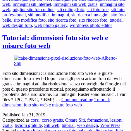
web
,
immagini siti internet
,
immagini siti web gratis
,
immagini sito
web
,
miglior sito foto online
,
siti editing foto
,
siti foto free
,
siti foto
professionali
,
siti modifica immagini
,
siti ricerca immagini
,
sito foto
belle
,
sito modifica foto
,
sito ricerca foto
,
sito ritocco foto
,
tutorial
,
web design foto
,
web photo gallery
,
wordpress photo editor
Tutorial: dimensioni foto sito web e
misure foto web
Foto sito dimensioni : la risoluzione foto sito web e le giuste
dimensioni foto x web Dopo i consigli per scaricare foto dal web
gratis e immagini ad alta risoluzione senza copyright da Google nel
post di questo precedente tutorial, proseguiamo affrontando il
problema della risoluzione. La immagini Raster sono mosaici. I vari
files *.JPG, *.PNG, *.BMP, …
Continue reading
Tutorial:
dimensioni foto sito web e misure foto web
Published
Jan 31, 2019
Categorized as
corsi
,
corso gratis
,
Creare Siti
,
formazione
,
lezioni
gratis
,
lezioni gratuite
,
Siti web
,
tutorial
,
web design
,
WordPress
Tagged
caricare foto nel web
,
cerca foto nel web
,
dimensioni foto