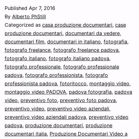
Published
Apr 7, 2016
By
Alberto PhStill
Categorized as
casa produzione documentari
,
case
produzione documentari
,
documentari da vedere
,
documentari film
,
documentari in italiano
,
fotografia
,
fotografo freelance
,
fotografo freelance padova
,
fotografo italiano
,
fotografo italiano padova
,
fotografo professionale
,
fotografo professionale
padova
,
fotografo professionista
,
fotografo
professionista padova
,
fotoritocco
,
montaggio video
,
montaggio video PADOVA
,
padova fotografia
,
padova
video
,
preventivo foto
,
preventivo foto padova
,
preventivo video
,
preventivo video aziendali
,
preventivo video aziendali padova
,
preventivo video
padova
,
produzione documentari
,
produzione
documentari italia
,
Produzione Documentari Video a