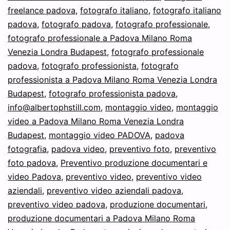
freelance padova
,
fotografo italiano
,
fotografo italiano
padova
,
fotografo padova
,
fotografo professionale
,
fotografo professionale a Padova Milano Roma
Venezia Londra Budapest
,
fotografo professionale
padova
,
fotografo professionista
,
fotografo
professionista a Padova Milano Roma Venezia Londra
Budapest
,
fotografo professionista padova
,
info@albertophstill.com
,
montaggio video
,
montaggio
video a Padova Milano Roma Venezia Londra
Budapest
,
montaggio video PADOVA
,
padova
fotografia
,
padova video
,
preventivo foto
,
preventivo
foto padova
,
Preventivo produzione documentari e
video Padova
,
preventivo video
,
preventivo video
aziendali
,
preventivo video aziendali padova
,
preventivo video padova
,
produzione documentari
,
produzione documentari a Padova Milano Roma