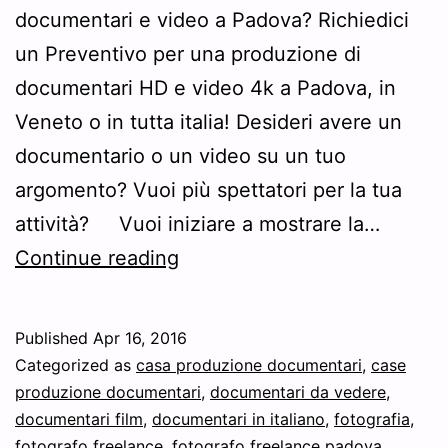
documentari e video a Padova? Richiedici
un Preventivo per una produzione di
documentari HD e video 4k a Padova, in
Veneto o in tutta italia! Desideri avere un
documentario o un video su un tuo
argomento? Vuoi più spettatori per la tua
attività? Vuoi iniziare a mostrare la…
Preventivo
Continue reading
produzione
documentari
Published
Apr 16, 2016
e
Categorized as
casa produzione documentari
,
case
video
produzione documentari
,
documentari da vedere
,
documentari film
,
documentari in italiano
,
fotografia
,
Padova
fotografo freelance
,
fotografo freelance padova
,