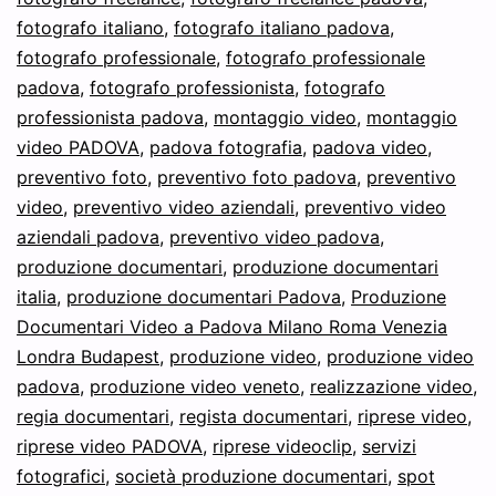
fotografo italiano
,
fotografo italiano padova
,
fotografo professionale
,
fotografo professionale
padova
,
fotografo professionista
,
fotografo
professionista padova
,
montaggio video
,
montaggio
video PADOVA
,
padova fotografia
,
padova video
,
preventivo foto
,
preventivo foto padova
,
preventivo
video
,
preventivo video aziendali
,
preventivo video
aziendali padova
,
preventivo video padova
,
produzione documentari
,
produzione documentari
italia
,
produzione documentari Padova
,
Produzione
Documentari Video a Padova Milano Roma Venezia
Londra Budapest
,
produzione video
,
produzione video
padova
,
produzione video veneto
,
realizzazione video
,
regia documentari
,
regista documentari
,
riprese video
,
riprese video PADOVA
,
riprese videoclip
,
servizi
fotografici
,
società produzione documentari
,
spot