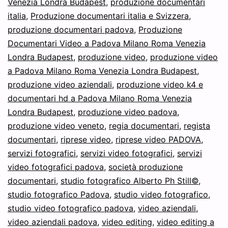
Venezia Londra Budapest
,
produzione documentari
italia
,
Produzione documentari italia e Svizzera
,
produzione documentari padova
,
Produzione
Documentari Video a Padova Milano Roma Venezia
Londra Budapest
,
produzione video
,
produzione video
a Padova Milano Roma Venezia Londra Budapest
,
produzione video aziendali
,
produzione video k4 e
documentari hd a Padova Milano Roma Venezia
Londra Budapest
,
produzione video padova
,
produzione video veneto
,
regia documentari
,
regista
documentari
,
riprese video
,
riprese video PADOVA
,
servizi fotografici
,
servizi video fotografici
,
servizi
video fotografici padova
,
società produzione
documentari
,
studio fotografico Alberto Ph Still©
,
studio fotografico Padova
,
studio video fotografico
,
studio video fotografico padova
,
video aziendali
,
video aziendali padova
,
video editing
,
video editing a